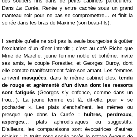
des soupers fins dans de petits cabinets particuliers.
Dans
La Curée
, Renée y entre cachée sous un grand
manteau noir pour ne pas se compromettre… et finit la
soirée dans les bras de Maxime (son beau-fils).
Il semble qu’elle ne soit pas la seule bourgeoise à goûter
l’excitation d’un dîner interdit ; c’est au café Riche que
Mme de Marelle, jeune femme noble et bohême, invite
ses amis, le couple Forestier, et Georges Duroy, dont
elle compte manifestement faire son amant. Les femmes
arrivent
masquées
, dans le même cabinet clos,
tendu
de rouge et agrémenté d’un divan dont les ressorts
sont fatigués
(Georges s’y enfonce, comme dans un
trou…). La jeune femme est là, dit-elle, pour « se
pocharder ». Les plats s’enchaînent, les mêmes ou
presque que dans la Curée :
huîtres, perdreaux,
asperges
… plats aphrodisiaques ou suggestifs.
D’ailleurs, les comparaisons sont évocatrices d’autres
plaisirs : la truite rose servie après le potage évoque de