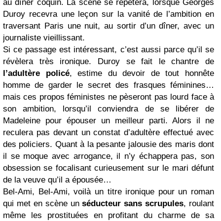
au dîner coquin. La scène se répètera, lorsque Georges
Duroy recevra une leçon sur la vanité de l’ambition en
traversant Paris une nuit, au sortir d’un dîner, avec un
journaliste vieillissant.
Si ce passage est intéressant, c’est aussi parce qu’il se
révèlera très ironique. Duroy se fait le chantre de
l’adultère policé
, estime du devoir de tout honnête
homme de garder le secret des frasques féminines…
mais ces propos féministes ne pèseront pas lourd face à
son ambition, lorsqu’il conviendra de se libérer de
Madeleine pour épouser un meilleur parti. Alors il ne
reculera pas devant un constat d’adultère effectué avec
des policiers. Quant à la pesante jalousie des maris dont
il se moque avec arrogance, il n’y échappera pas, son
obsession se focalisant curieusement sur le mari défunt
de la veuve qu’il a épousée…
Bel-Ami, Bel-Ami, voilà un titre ironique pour un roman
qui met en scène un
séducteur sans scrupules
, roulant
même les prostituées en profitant du charme de sa