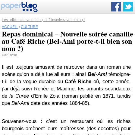
Les articles de votre blog ici ? Inscrivez votre blog !
ACCUEIL
›
CULTURE
Repas dominical – Nouvelle soirée canaille
au Café Riche (Bel-Ami porte-t-il bien son
nom ?)
Par
Rose
Il est toujours amusant de retrouver dans un roman une
scène qu’on a déjà lue ailleurs : ainsi
Bel-Ami
témoigne-
t-il de la vogue durable du
Café Riche
où, cette année,
j’ai déjà suivi Renée et Maxime,
les amants scandaleux
de
la Curée
d’Emile Zola (roman publié en 1871, tandis
que
Bel-Ami
date des années 1884-85).
Souvenez-vous : c’est un restaurant où les riches
bourgeois amènent leurs maîtresses (des cocottes) pour