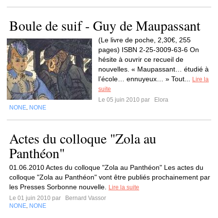
Boule de suif - Guy de Maupassant
(Le livre de poche, 2,30€, 255
pages) ISBN 2-25-3009-63-6 On
hésite à ouvrir ce recueil de
nouvelles. « Maupassant… étudié à
l’école… ennuyeux… » Tout...
Lire la
suite
Le 05 juin 2010 par
Elora
NONE
NONE
,
Actes du colloque "Zola au
Panthéon"
01.06.2010 Actes du colloque "Zola au Panthéon" Les actes du
colloque "Zola au Panthéon" vont être publiés prochainement par
les Presses Sorbonne nouvelle.
Lire la suite
Le 01 juin 2010 par
Bernard Vassor
NONE
NONE
,