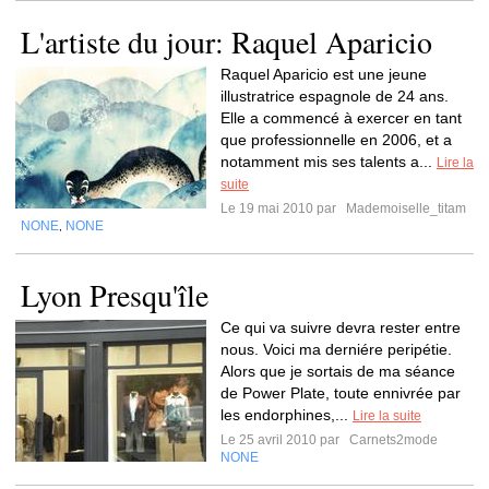
L'artiste du jour: Raquel Aparicio
Raquel Aparicio est une jeune
illustratrice espagnole de 24 ans.
Elle a commencé à exercer en tant
que professionnelle en 2006, et a
notamment mis ses talents a...
Lire la
suite
Le 19 mai 2010 par
Mademoiselle_titam
NONE
NONE
,
Lyon Presqu'île
Ce qui va suivre devra rester entre
nous. Voici ma derniére peripétie.
Alors que je sortais de ma séance
de Power Plate, toute ennivrée par
les endorphines,...
Lire la suite
Le 25 avril 2010 par
Carnets2mode
NONE