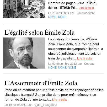
Nombre de pages : 303 Taille du
fichier : 579Kb Pri...
Lire la suite
Le 21 avril 2014 par
Bouquinovore
NONE
NONE
,
L'égalité selon Émile Zola
La citation du dimanche, d’Émile
Zola. Émile Zola, que l'on ne peut
soupçonner de sympathie libérale, a
observé judicieusement :Je suis en
train de travailler...
Lire la suite
Le 02 décembre 2012 par
Copeau
NONE
NONE
NONE
,
,
L'Assommoir d'Émile Zola
Prise en ce moment par une folle envie de me replonger dans les
classiques français! J'en profite donc pour enfin découvrir ce
roman de Zola qui me tentait...
Lire la suite
Le 19 juillet 2011 par
A_girl_from_earth