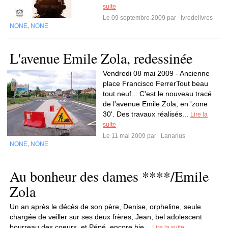
suite
Le 09 septembre 2009 par
Ivredelivres
NONE
NONE
,
L'avenue Emile Zola, redessinée
Vendredi 08 mai 2009 - Ancienne
place Francisco FerrerTout beau
tout neuf... C'est le nouveau tracé
de l'avenue Emile Zola, en 'zone
30'. Des travaux réalisés...
Lire la
suite
Le 11 mai 2009 par
Lanarius
NONE
NONE
,
Au bonheur des dames ****/Emile
Zola
Un an après le décès de son père, Denise, orpheline, seule
chargée de veiller sur ses deux frères, Jean, bel adolescent
bourreau des coeurs, et Pépé, encore bie...
Lire la suite