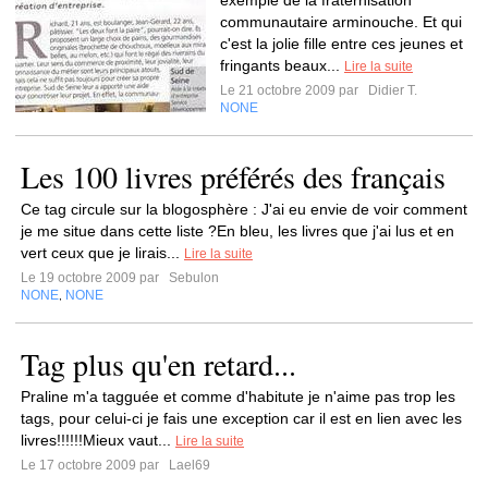
exemple de la fraternisation
communautaire arminouche. Et qui
c'est la jolie fille entre ces jeunes et
fringants beaux...
Lire la suite
Le 21 octobre 2009 par
Didier T.
NONE
Les 100 livres préférés des français
Ce tag circule sur la blogosphère : J'ai eu envie de voir comment
je me situe dans cette liste ?En bleu, les livres que j'ai lus et en
vert ceux que je lirais...
Lire la suite
Le 19 octobre 2009 par
Sebulon
NONE
NONE
,
Tag plus qu'en retard...
Praline m'a tagguée et comme d'habitute je n'aime pas trop les
tags, pour celui-ci je fais une exception car il est en lien avec les
livres!!!!!!Mieux vaut...
Lire la suite
Le 17 octobre 2009 par
Lael69