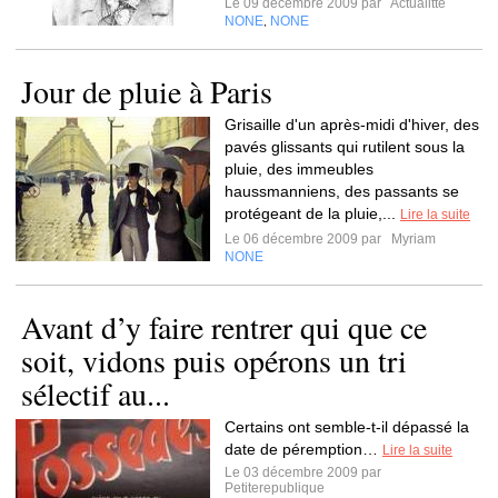
Le 09 décembre 2009 par
Actualitté
NONE
NONE
,
Jour de pluie à Paris
Grisaille d'un après-midi d'hiver, des
pavés glissants qui rutilent sous la
pluie, des immeubles
haussmanniens, des passants se
protégeant de la pluie,...
Lire la suite
Le 06 décembre 2009 par
Myriam
NONE
Avant d’y faire rentrer qui que ce
soit, vidons puis opérons un tri
sélectif au...
Certains ont semble-t-il dépassé la
date de péremption…
Lire la suite
Le 03 décembre 2009 par
Petiterepublique