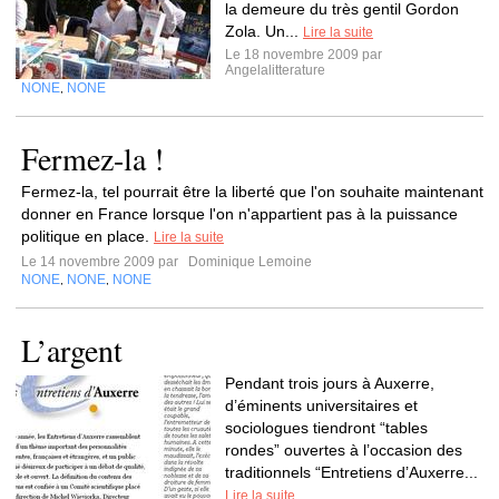
la demeure du très gentil Gordon
Zola. Un...
Lire la suite
Le 18 novembre 2009 par
Angelalitterature
NONE
NONE
,
Fermez-la !
Fermez-la, tel pourrait être la liberté que l'on souhaite maintenant
donner en France lorsque l'on n'appartient pas à la puissance
politique en place.
Lire la suite
Le 14 novembre 2009 par
Dominique Lemoine
NONE
NONE
NONE
,
,
L’argent
Pendant trois jours à Auxerre,
d’éminents universitaires et
sociologues tiendront “tables
rondes” ouvertes à l’occasion des
traditionnels “Entretiens d’Auxerre...
Lire la suite