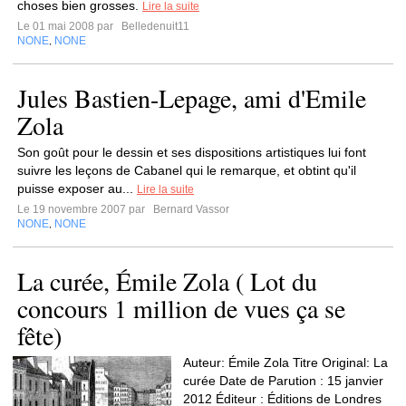
choses bien grosses.
Lire la suite
Le 01 mai 2008 par
Belledenuit11
NONE
NONE
,
Jules Bastien-Lepage, ami d'Emile
Zola
Son goût pour le dessin et ses dispositions artistiques lui font
suivre les leçons de Cabanel qui le remarque, et obtint qu'il
puisse exposer au...
Lire la suite
Le 19 novembre 2007 par
Bernard Vassor
NONE
NONE
,
La curée, Émile Zola ( Lot du
concours 1 million de vues ça se
fête)
Auteur: Émile Zola Titre Original: La
curée Date de Parution : 15 janvier
2012 Éditeur : Éditions de Londres