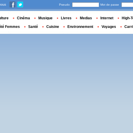
nous
Pseudo
Mot de passe
lture
Cinéma
Musique
Livres
Medias
Internet
High-T
ôté Femmes
Santé
Cuisine
Environnement
Voyages
Carr