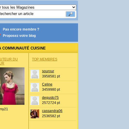
Pas encore membre ?
Proposez votre blog
A COMMUNAUTÉ CUISINE
AUTEUR DU
TOP MEMBRES
UR
sourour
3958581 pt
Celine
3459980 pt
degusto75
2572724 pt
my21
cassandra06
2536582 pt