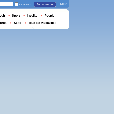
mémorisez
oublié?
Se connecter
ech
Sport
Insolite
People
ières
Sexo
Tous les Magazines