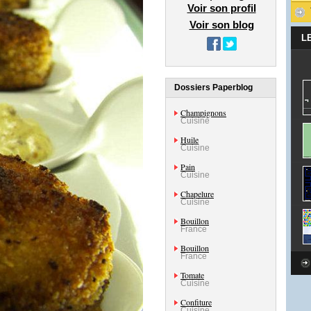
Voir son profil
Voir son blog
L
Dossiers Paperblog
Champignons
Cuisine
Huile
Cuisine
Pain
Cuisine
Chapelure
Cuisine
Bouillon
France
Bouillon
France
Tomate
Cuisine
Confiture
Cuisine