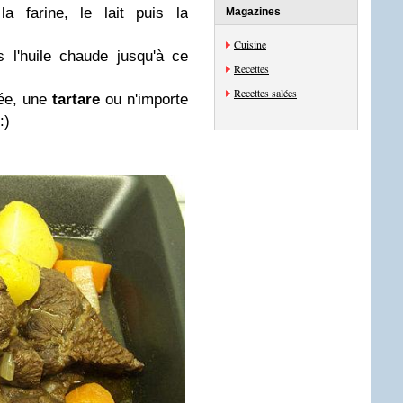
a farine, le lait puis la
Magazines
Cuisine
 l'huile chaude jusqu'à ce
Recettes
Recettes salées
lée, une
tartare
ou n'importe
:)