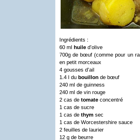
Ingrédients
:
60 ml
huile
d’olive
700g de bœuf (comme pour un ra
en petit morceaux
4 gousses d’ail
1.4 l du
bouillon
de bœuf
240 ml de guinness
240 ml de vin rouge
2 cas de
tomate
concentré
1 cas de sucre
1 cas de
thym
sec
1 cas de Worcestershire sauce
2 feuilles de laurier
12 g de beurre