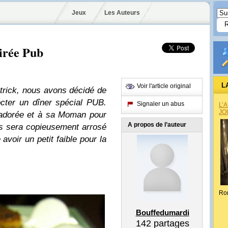
Jeux
Les Auteurs
irée Pub
L
Voir l'article original
atrick, nous avons décidé de
octer un dîner spécial PUB.
Signaler un abus
L’
JO
 adorée et à sa Moman pour
A propos de l’auteur
pas sera copieusement arrosé
avoir un petit faible pour la
Ro
Bouffedumardi
142
partages