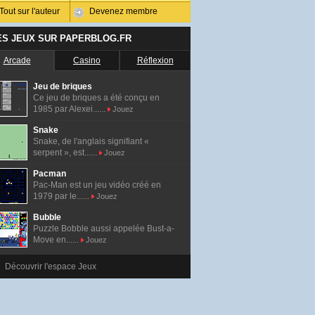
Tout sur l'auteur
Devenez membre
ES JEUX SUR PAPERBLOG.FR
Arcade
Casino
Réflexion
Jeu de briques
Ce jeu de briques a été conçu en
1985 par Alexei......
Jouez
Snake
Snake, de l'anglais signifiant «
serpent », est......
Jouez
Pacman
Pac-Man est un jeu vidéo créé en
1979 par le......
Jouez
Bubble
Puzzle Bobble aussi appelée Bust-a-
Move en......
Jouez
Découvrir l'espace Jeux