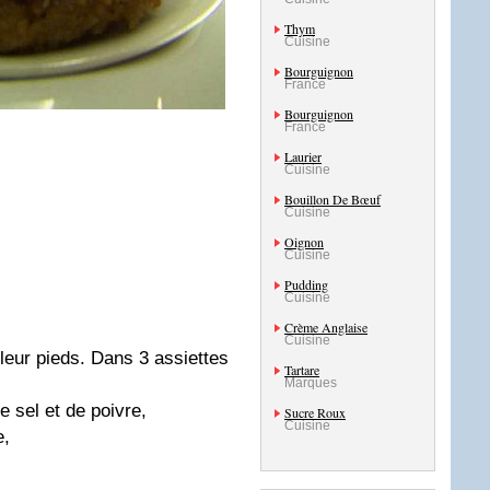
Thym
Cuisine
Bourguignon
France
Bourguignon
France
Laurier
Cuisine
Bouillon De Bœuf
Cuisine
Oignon
Cuisine
Pudding
Cuisine
Crème Anglaise
Cuisine
leur pieds. Dans 3 assiettes
Tartare
Marques
 sel et de poivre,
Sucre Roux
Cuisine
e,