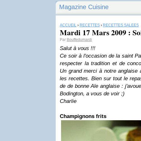
Magazine Cuisine
ACCUEIL
›
RECETTES
›
RECETTES SALÉES
Mardi 17 Mars 2009 : So
Par
Bouffedumardi
Salut à vous !!!
Ce soir à l'occasion de la saint P
respecter la tradition et de conc
Un grand merci à notre anglaise
les recettes. Bien sur tout le re
de de bonne Ale anglaise : j'avoue 
Bodington, a vous de voir ;)
Charlie
Champignons
frits