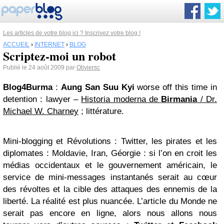
Les articles de votre blog ici ? Inscrivez votre blog !
ACCUEIL
›
INTERNET
›
BLOG
Scriptez-moi un robot
Publié le 24 août 2009 par
Oliviersc
Blog4Burma
:
Aung San Suu Kyi
worse off this time in
detention : lawyer –
Historia moderna de
Birmania
/ Dr.
Michael W. Charney
; littérature.
Mini-blogging et Révolutions
:
Twitter, les pirates et les
diplomates : Moldavie, Iran, Géorgie : si l’on en croit les
médias occidentaux et le gouvernement américain, le
service de mini-messages instantanés serait au cœur
des révoltes et la cible des attaques des ennemis de la
liberté. La réalité est plus nuancée
. L’article du
Monde
ne
serait pas encore en ligne, alors nous allons nous