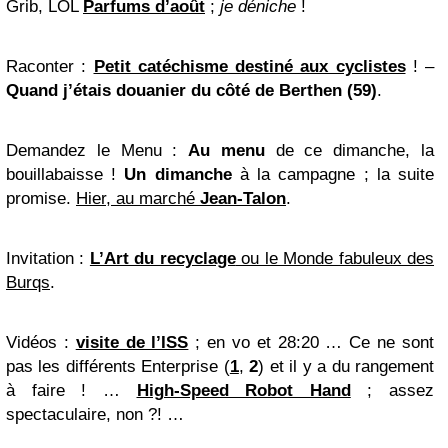
Grib
,
LOL
Parfums d’août
;
je déniche
!
Raconter
:
Petit catéchisme destiné aux cyclistes
! –
Quand j’étais douanier du côté de Berthen (59)
.
Demandez le Menu
:
Au menu
de ce dimanche, la
bouillabaisse !
Un dimanche
à la campagne ; la suite
promise.
Hier, au marché
Jean-Talon
.
Invitation
:
L’Art du recyclage
ou le Monde fabuleux des
Burqs
.
Vidéos
:
visite de l’ISS
; en vo et 28:20 … Ce ne sont
pas les différents
Enterprise
(
1
,
2
) et il y a du rangement
à faire ! …
High-Speed Robot Hand
; assez
spectaculaire, non ?! …