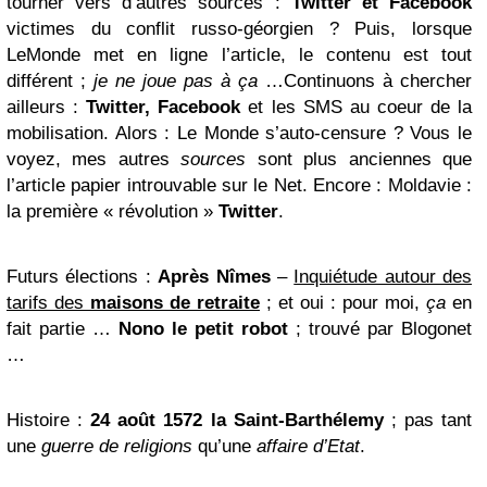
tourner vers d’autres sources :
Twitter
et Facebook
victimes du conflit russo-géorgien ? Puis, lorsque
LeMonde
met en ligne l’article, le contenu est tout
différent ;
je ne joue pas à ça
…Continuons à chercher
ailleurs :
Twitter, Facebook
et les SMS au coeur de la
mobilisation. Alors :
Le Monde
s’auto-censure ? Vous le
voyez, mes autres
sources
sont plus anciennes que
l’article papier introuvable sur le
Net
. Encore : Moldavie :
la première « révolution »
Twitter
.
Futurs élections
:
Après Nîmes
–
Inquiétude autour des
tarifs des
maisons de retraite
; et oui : pour moi,
ça
en
fait partie …
Nono le petit robot
; trouvé par
Blogonet
…
Histoire
:
24 août 1572 la Saint-Barthélemy
; pas tant
une
guerre de religions
qu’une
affaire d’Etat
.