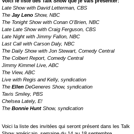
Voici le liste des Talk Show que je vais présenter:
Late Show with David Letterman, CBS
The
Jay Leno
Show, NBC
The Tonight Show with Conan O’Brien, NBC
Late Late Show with Craig Ferguson, CBS
Late Night with Jimmy Fallon, NBC
Last Call with Carson Daly, NBC
The Daily Show with Jon Stewart, Comedy Central
The Colbert Report, Comedy Central
Jimmy Kimmel Live, ABC
The View, ABC
Live with Regis and Kelly, syndication
The
Ellen
DeGeneres Show, syndication
Tavis Smiley, PBS
Chelsea Lately, E!
The
Bonnie Hunt
Show, syndication
Voici la liste des invitées qui seront présent dans les Talk
Show américain, semaine du 14 au 18 septembre.