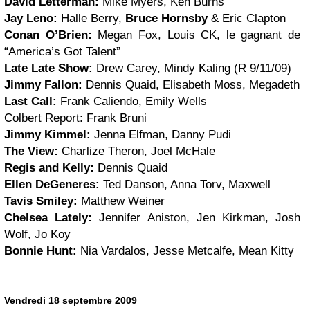
David Letterman:
Mike Myers, Ken Burns
Jay Leno:
Halle Berry,
Bruce Hornsby
& Eric Clapton
Conan O’Brien:
Megan Fox, Louis CK, le gagnant de
“America’s Got Talent”
Late Late Show:
Drew Carey, Mindy Kaling (R 9/11/09)
Jimmy Fallon:
Dennis Quaid, Elisabeth Moss, Megadeth
Last Call:
Frank Caliendo, Emily Wells
Colbert Report: Frank Bruni
Jimmy Kimmel:
Jenna Elfman, Danny Pudi
The View:
Charlize Theron, Joel McHale
Regis and Kelly:
Dennis Quaid
Ellen DeGeneres:
Ted Danson, Anna Torv, Maxwell
Tavis Smiley:
Matthew Weiner
Chelsea Lately:
Jennifer Aniston, Jen Kirkman, Josh
Wolf, Jo Koy
Bonnie Hunt:
Nia Vardalos, Jesse Metcalfe, Mean Kitty
Vendredi 18 septembre 2009