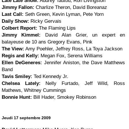
Late Late Show:
Audrey Tautou, Ron Livingston
Jimmy Fallon:
Charlize Theron, David Boreanaz
Last Call:
Seth Green, Kevin Lyman, Pete Yorn
Daily Show:
Ricky Gervais
Colbert Report:
The Flaming Lips
Jimmy Kimmel:
David Alan Grier, un expert en
balayeuse de 10 ans Gregory Evans, Pink
The View:
Amy Poehler, Jeffrey Ross, La Toya Jackson
Regis and Kelly:
Megan Fox, Serena Williams
Ellen DeGeneres:
Jennifer Aniston, the Dave Matthews
Band
Tavis Smiley:
Ted Kennedy Jr.
Chelsea Lately:
Nelly Furtado, Jeff Wild, Ross
Mathews, Whitney Cummings
Bonnie Hunt:
Bill Hader, Smokey Robinson
Jeudi 17 septembre 2009