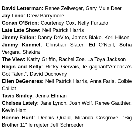
David Letterman:
Renee Zellweger, Gary Mule Deer
Jay Leno:
Drew Barrymore
Conan O’Brien:
Courteney Cox, Nelly Furtado
Late Late Show:
Neil Patrick Harris
Jimmy Fallon:
Danny DeVito, James Blake, Keri Hilson
Jimmy Kimmel:
Christian Slater,
Ed
O’Neill,
Sofia
Vergara, Shakira
The View:
Kathy Griffin, Rachel Zoe, La Toya Jackson
Regis and Kelly:
Ricky Gervais, le gagnant”America’s
Got Talent”, David Duchovny
Ellen DeGeneres:
Neil Patrick Harris, Anna Faris, Colbie
Caillat
Tavis Smiley:
Jenna Elfman
Chelsea Lately:
Jane Lynch, Josh Wolf, Renee Gauthier,
Kevin Hart
Bonnie Hunt:
Dennis Quaid, Miranda Cosgrove, “Big
Brother 11″ le rejeter Jeff Schroeder