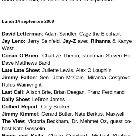
Lundi 14 septembre 2009
David Letterman:
Adam Sandler, Cage the Elephant
Jay Leno:
Jerry Seinfeld,
Jay-Z
avec
Rihanna
& Kanye
West
Conan O’Brien:
Charlize Theron, stuntman Steven Ho,
Dave Matthews Band
Late Late Show:
Juliette Lewis, Alex O’Loughlin
Jimmy Fallon:
Sen. John McCain, Miranda Cosgrove,
Rufus Wainwright
Last Call:
Alison Brie, Brian Deegan, Franz Ferdinand
Daily Show:
LeBron James
Colbert Report:
Cory Booker
Jimmy Kimmel:
Gerard Butler, Nate Berkus, Maxwell
The View:
Victoria Beckham, Dr. Mehmet Oz, guest co-
host Kate Gosselin
Regis and Kelly:
Chace Crawford, Michael Strahan,