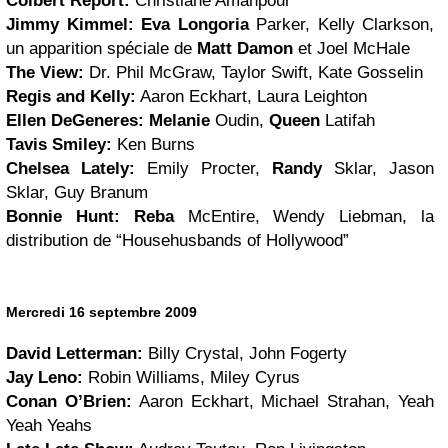
Colbert Report:
Christiane Amanpour
Jimmy Kimmel:
Eva Longoria
Parker, Kelly Clarkson,
un apparition spéciale de
Matt Damon
et Joel McHale
The View:
Dr. Phil McGraw, Taylor Swift, Kate Gosselin
Regis and Kelly:
Aaron Eckhart, Laura Leighton
Ellen DeGeneres:
Melanie
Oudin,
Queen
Latifah
Tavis Smiley:
Ken Burns
Chelsea Lately:
Emily Procter,
Randy
Sklar, Jason
Sklar, Guy Branum
Bonnie Hunt:
Reba
McEntire, Wendy Liebman, la
distribution de “Househusbands of Hollywood”
Mercredi 16 septembre 2009
David Letterman:
Billy Crystal, John Fogerty
Jay Leno:
Robin Williams, Miley Cyrus
Conan O’Brien:
Aaron Eckhart, Michael Strahan, Yeah
Yeah Yeahs