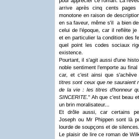
pour apprécier ce roman. La révéla
arrive après cinq cents pages
monotone en raison de description
en sa faveur, même s'il a bien d
celui de l'époque, car il reflète j
et en particulier la condition des
quel point les codes sociaux ri
existence.
Pourtant, il s'agit aussi d'une his
noble sentiment l'emporte au final
car, et c'est ainsi que s'achève
titres sont ceux que ne sauraient
de la vie : les titres d'honneur 
SINCERITE.
" Ah que c'est beau e
un brin moralisateur...
Et drôle aussi, car certains p
Joseph ou Mr Phippen sont là p
lourde de soupçons et de silences
Le plaisir de lire ce roman de Wil