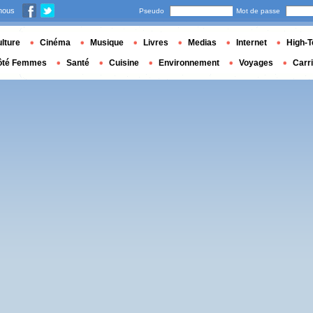
nous
Pseudo
Mot de passe
lture
Cinéma
Musique
Livres
Medias
Internet
High-T
ôté Femmes
Santé
Cuisine
Environnement
Voyages
Carr