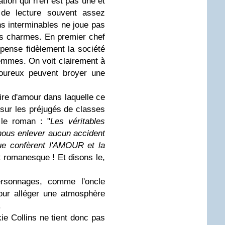
tion qui n'en est pas une et
 de lecture souvent assez
s interminables ne joue pas
es charmes. En premier chef
e pense fidèlement la société
 femmes. On voit clairement à
goureux peuvent broyer une
toire d'amour dans laquelle ce
 sur les préjugés de classes
 le roman : "
Les véritables
 nous enlever aucun accident
que confèrent l'AMOUR et la
t romanesque ! Et disons le,
ersonnages, comme l'oncle
our alléger une atmosphère
.
kie Collins ne tient donc pas