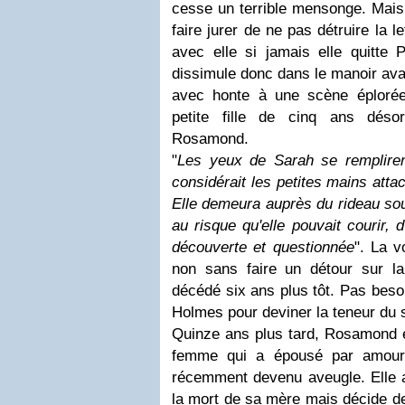
cesse un terrible mensonge. Mais 
faire jurer de ne pas détruire la 
avec elle si jamais elle quitte 
dissimule donc dans le manoir avan
avec honte à une scène éplorée
petite fille de cinq ans déso
Rosamond.
"
Les yeux de Sarah se remplirent
considérait les petites mains att
Elle demeura auprès du rideau sou
au risque qu'elle pouvait courir, 
découverte et questionnée
". La v
non sans faire un détour sur 
décédé six ans plus tôt. Pas besoi
Holmes pour deviner la teneur du s
Quinze ans plus tard, Rosamond e
femme qui a épousé par amour 
récemment devenu aveugle. Elle a
la mort de sa mère mais décide de 