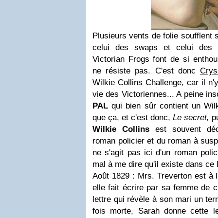
Plusieurs vents de folie soufflent s
celui des swaps et celui des
Victorian Frogs font de si enthou
ne résiste pas. C'est donc
Crys
Wilkie Collins Challenge, car il n
vie des Victoriennes... A peine ins
PAL
qui bien sûr contient un Wilk
que ça, et c'est donc,
Le secret,
pu
Wilkie Collins
est souvent déc
roman policier et du roman à suspe
ne s'agit pas ici d'un roman polici
mal à me dire qu'il existe dans ce 
Août 1829 : Mrs. Treverton est à l
elle fait écrire par sa femme de
lettre qui révèle à son mari un ter
fois morte, Sarah donne cette l