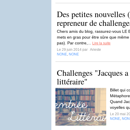
Des petites nouvelles 
repreneur de challenge
Chers amis du blog, rassurez-vous LE
mets en gras pour être sûre que même u
pas). Par contre,...
Lire la suite
Le 29 juin 2014 par
Arieste
NONE
NONE
,
Challenges "Jacques a 
littéraire"
Billet qui 
Métaphore 
Quand Jacq
voyelles q
Le 20 mai 2
NONE
NON
,