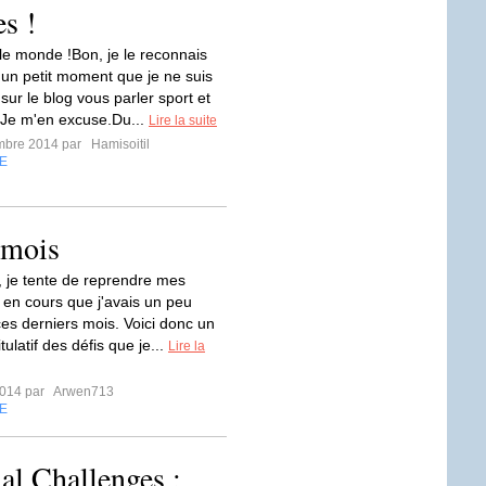
es !
 le monde !Bon, je le reconnais
t un petit moment que je ne suis
ur le blog vous parler sport et
 Je m'en excuse.Du...
Lire la suite
mbre 2014 par
Hamisoitil
E
 mois
, je tente de reprendre mes
 en cours que j'avais un peu
ces derniers mois. Voici donc un
tulatif des défis que je...
Lire la
2014 par
Arwen713
E
al Challenges :