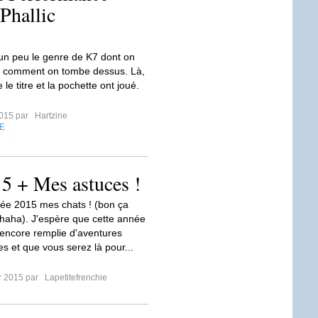
Phallic
 un peu le genre de K7 dont on
s comment on tombe dessus. Là,
 le titre et la pochette ont joué.
2015 par
Hartzine
E
5 + Mes astuces !
ée 2015 mes chats ! (bon ça
.. haha). J'espère que cette année
encore remplie d'aventures
s et que vous serez là pour...
er 2015 par
Lapetitefrenchie