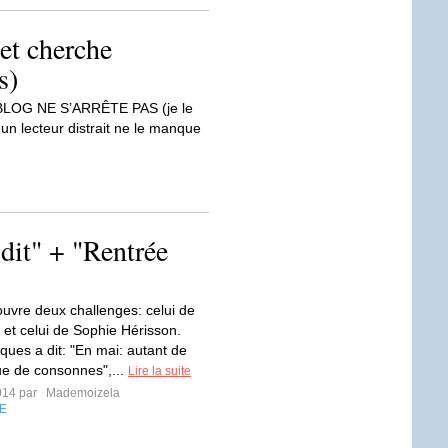
(et cherche
s)
 BLOG NE S’ARRÊTE PAS (je le
n lecteur distrait ne le manque
dit" + "Rentrée
couvre deux challenges: celui de
et celui de Sophie Hérisson.
ues a dit: "En mai: autant de
ue de consonnes",...
Lire la suite
014 par
Mademoizela
E