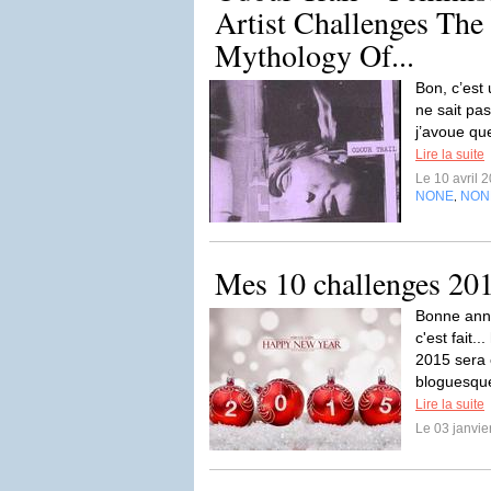
Artist Challenges The 
Mythology Of...
Bon, c’est
ne sait pa
j’avoue que
Lire la suite
Le 10 avril 
NONE
NON
,
Mes 10 challenges 201
Bonne ann
c'est fait.
2015 sera 
bloguesque
Lire la suite
Le 03 janvi