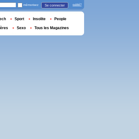
mémorisez
oublié?
Se connecter
ech
Sport
Insolite
People
ières
Sexo
Tous les Magazines