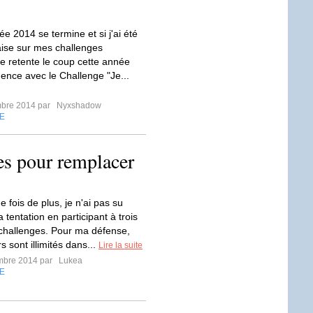
née 2014 se termine et si j'ai été
ise sur mes challenges
, je retente le coup cette année
nce avec le Challenge "Je...
mbre 2014 par
Nyxshadow
E
s pour remplacer
e fois de plus, je n'ai pas su
la tentation en participant à trois
hallenges. Pour ma défense,
s sont illimités dans...
Lire la suite
mbre 2014 par
Lukea
E