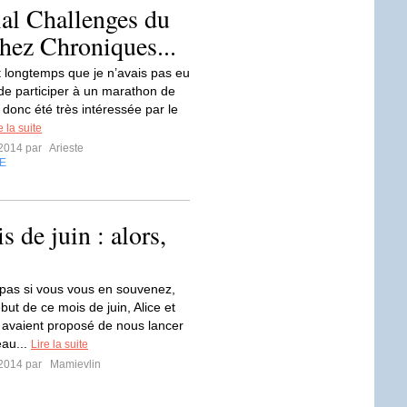
ial Challenges du
chez Chroniques...
it longtemps que je n’avais pas eu
 de participer à un marathon de
ai donc été très intéressée par le
e la suite
t 2014 par
Arieste
E
 de juin : alors,
 pas si vous vous en souvenez,
ut de ce mois de juin, Alice et
avaient proposé de nous lancer
au...
Lire la suite
t 2014 par
Mamievlin