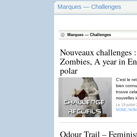
Marques — Challenges
Marques — Challenges
Nouveaux challenges
Zombies, A year in Eng
polar
C’est le re
bien connue
trouve cela
nouvelles 
Le 19 juille
NONE
NON
,
Odour Trail – Feminis