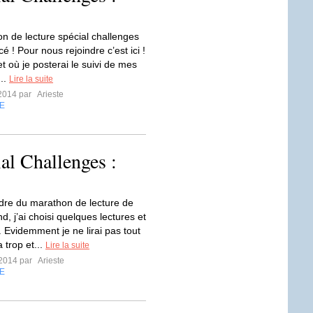
n de lecture spécial challenges
 ! Pour nous rejoindre c’est ici !
llet où je posterai le suivi de mes
...
Lire la suite
t 2014 par
Arieste
E
al Challenges :
dre du marathon de lecture de
, j’ai choisi quelques lectures et
r. Evidemment je ne lirai pas tout
a trop et...
Lire la suite
t 2014 par
Arieste
E