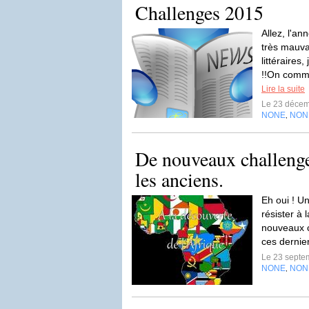
Challenges 2015
Allez, l'an
très mauva
littéraires
!!On comme
Lire la suite
Le 23 déce
NONE
NON
,
De nouveaux challenge
les anciens.
Eh oui ! Un
résister à 
nouveaux c
ces dernier
Le 23 septe
NONE
NON
,