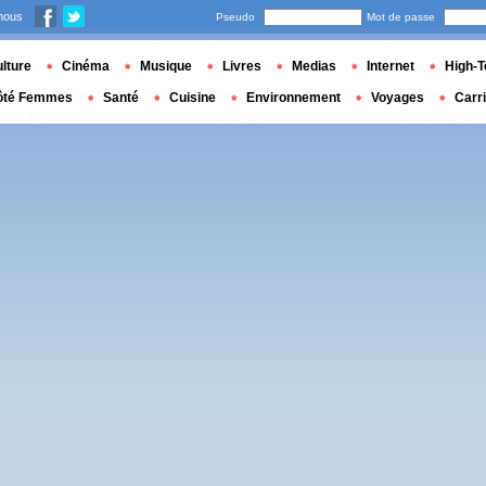
nous
Pseudo
Mot de passe
lture
Cinéma
Musique
Livres
Medias
Internet
High-T
ôté Femmes
Santé
Cuisine
Environnement
Voyages
Carr