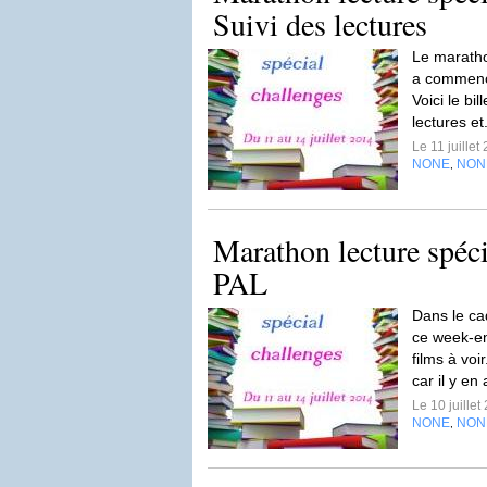
Suivi des lectures
Le maratho
a commencé
Voici le bi
lectures et
Le 11 juille
NONE
NON
,
Marathon lecture spéci
PAL
Dans le ca
ce week-end
films à voi
car il y en 
Le 10 juille
NONE
NON
,