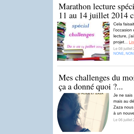
Marathon lecture spéc
11 au 14 juillet 2014 
Cela faisa
l’occasion
lecture, j’
projet...
Lir
Le 08 juille
NONE
NON
,
Mes challenges du mois
ça a donné quoi ?...
Je ne sais
mais au déb
Zaza nous 
à un nouve
Le 06 juille