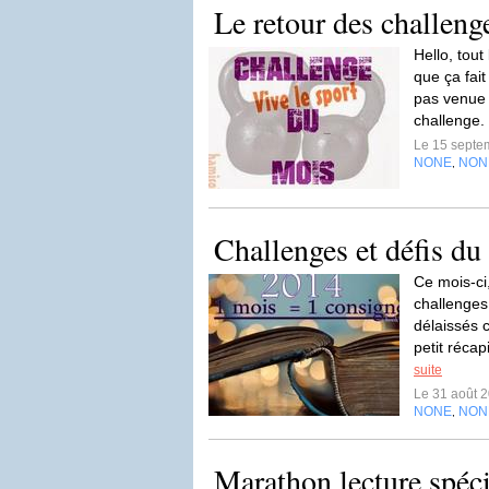
Le retour des challeng
Hello, tout
que ça fai
pas venue s
challenge.
Le 15 septe
NONE
NON
,
Challenges et défis du
Ce mois-ci
challenges
délaissés 
petit récapi
suite
Le 31 août 
NONE
NON
,
Marathon lecture spéci