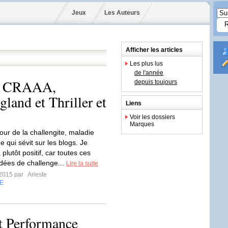
Jeux
Les Auteurs
Afficher les articles
Les plus lus
de l'année
 : CRAAA,
depuis toujours
land et Thriller et
Liens
Voir les dossiers
Marques
tour de la challengite, maladie
 qui sévit sur les blogs. Je
 plutôt positif, car toutes ces
idées de challenge...
Lire la suite
t 2015 par
Arieste
E
t Performance