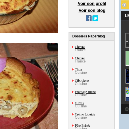
Voir son profil
Voir son blog
L
Dossiers Paperblog
Chevré
France
Chevré
France
Thon
Cuisine
Ciboulette
Cuisine
Fromage Blanc
Cuisine
Olives
Cuisine
Crème Liquide
Cuisine
Pâte Brisée
Cuisine