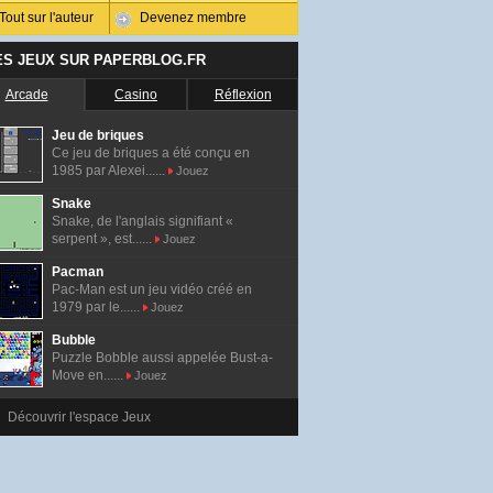
Tout sur l'auteur
Devenez membre
ES JEUX SUR PAPERBLOG.FR
Arcade
Casino
Réflexion
Jeu de briques
Ce jeu de briques a été conçu en
1985 par Alexei......
Jouez
Snake
Snake, de l'anglais signifiant «
serpent », est......
Jouez
Pacman
Pac-Man est un jeu vidéo créé en
1979 par le......
Jouez
Bubble
Puzzle Bobble aussi appelée Bust-a-
Move en......
Jouez
Découvrir l'espace Jeux