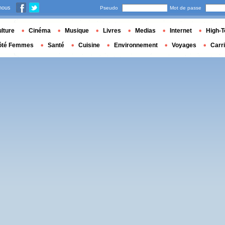
nous
Pseudo
Mot de passe
lture
Cinéma
Musique
Livres
Medias
Internet
High-T
ôté Femmes
Santé
Cuisine
Environnement
Voyages
Carr