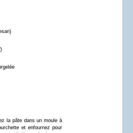
esan)
)
urgelée
lez la pâte dans un moule à
ourchette et enfournez pour