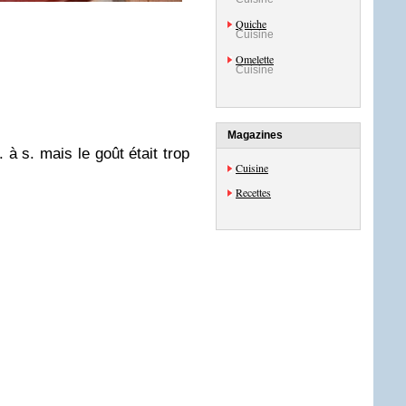
Quiche
Cuisine
Omelette
Cuisine
Magazines
. à s. mais le goût était trop
Cuisine
Recettes