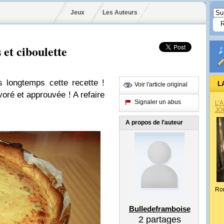
Jeux
Les Auteurs
 et ciboulette
is longtemps cette recette !
L
Voir l'article original
voré et approuvée ! A refaire
Signaler un abus
L’
JO
A propos de l’auteur
Ro
Bulledeframboise
2
partages