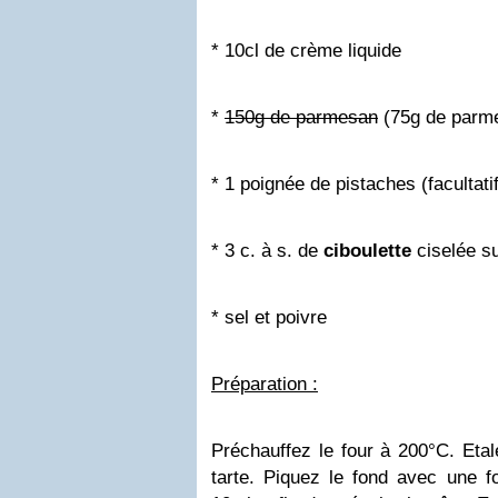
* 10cl de crème liquide
*
150g de parmesan
(75g de parm
* 1 poignée de pistaches (facultatif
* 3 c. à s. de
ciboulette
ciselée s
* sel et poivre
Préparation :
Préchauffez le four à 200°C. Eta
tarte. Piquez le fond avec une f