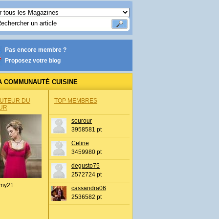
Pas encore membre ?
Proposez votre blog
A COMMUNAUTÉ CUISINE
AUTEUR DU
TOP MEMBRES
UR
sourour
3958581 pt
Celine
3459980 pt
degusto75
2572724 pt
my21
cassandra06
2536582 pt