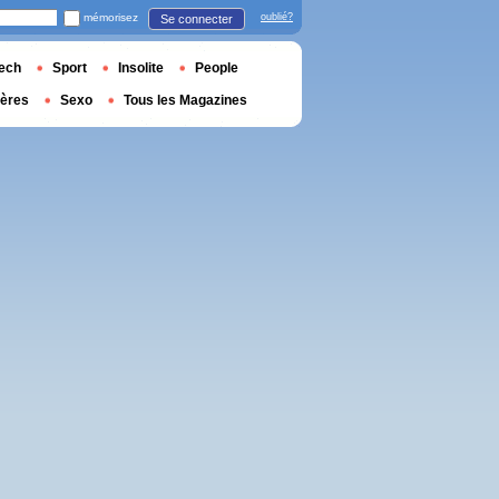
mémorisez
oublié?
Se connecter
ech
Sport
Insolite
People
ières
Sexo
Tous les Magazines