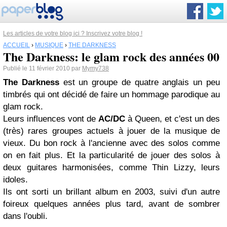
Les articles de votre blog ici ? Inscrivez votre blog !
ACCUEIL
›
MUSIQUE
›
THE DARKNESS
The Darkness: le glam rock des années 00
Publié le 11 février 2010 par
Mymy738
The Darkness
est un groupe de quatre anglais un peu
timbrés qui ont décidé de faire un hommage parodique au
glam rock.
Leurs influences vont de
AC/DC
à Queen, et c'est un des
(très) rares groupes actuels à jouer de la musique de
vieux. Du bon rock à l'ancienne avec des solos comme
on en fait plus. Et la particularité de jouer des solos à
deux guitares harmonisées, comme Thin Lizzy, leurs
idoles.
Ils ont sorti un brillant album en 2003, suivi d'un autre
foireux quelques années plus tard, avant de sombrer
dans l'oubli.