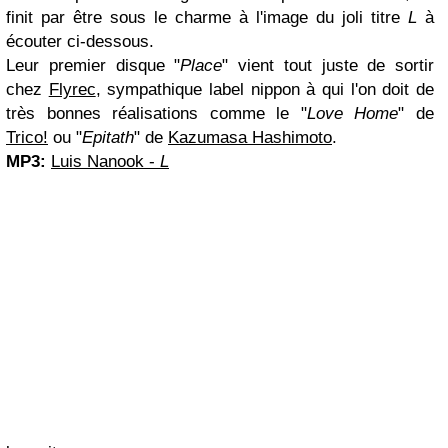
finit par être sous le charme à l'image du joli titre
L
à
écouter ci-dessous.
Leur premier disque "
Place
" vient tout juste de sortir
chez
Flyrec
, sympathique label nippon à qui l'on doit de
très bonnes réalisations comme le "
Love Home
" de
Trico!
ou "
Epitath
" de
Kazumasa Hashimoto
.
MP3:
Luis Nanook -
L