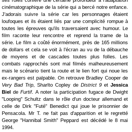
ses rôles confère une certaine profondeur à l'adaptation
cinématographique de la série qui a bercé notre enfance.
J'adorais suivre la série car les personnages étaient
loufoques et ils étaient liés par une complicité rompue à
toutes les épreuves qu'ils traversaient avec humour. Le
film raconte leur rencontre et reprend la trame de la
série. Le film a coûté énormément, près de 165 millions
de dollars et cela se voit à l'écran au vu de la débauche
de moyens et de cascades toutes plus folles. Les
combats rapprochés sont mal filmés malheureusement
mais le scénario tient la route et le lien fort qui noue les
ex-rangers est palpable. On retrouve Bradley Cooper de
Very Bad Trip
, Sharlto Copley de
District 9
et
Jessica
Biel
de
Furtif
. A noter la participation fugace de Dwight
"Looping" Schultz dans le rôle d'un docteur allemand et
celle de Dirk "Futé" Benedict qui joue le prisonnier de
Pensacola. Mr T. ne fait pas d'apparition et le regretté
George "Hannibal Smith" Peppard est décédé le 8 mai
1994.