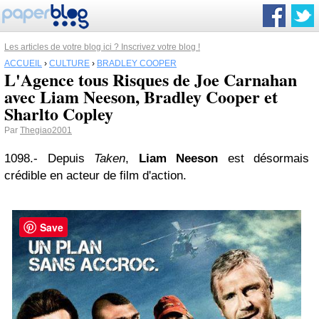
Les articles de votre blog ici ? Inscrivez votre blog !
ACCUEIL
›
CULTURE
›
BRADLEY COOPER
L'Agence tous Risques de Joe Carnahan
avec Liam Neeson, Bradley Cooper et
Sharlto Copley
Par
Thegiao2001
1098.- Depuis
Taken
,
Liam Neeson
est désormais
crédible en acteur de film d'action.
Save