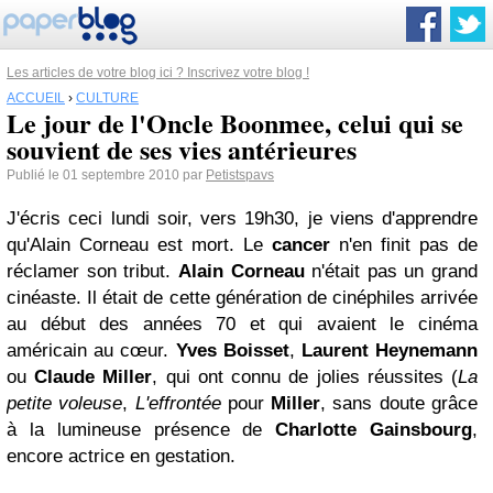
Les articles de votre blog ici ? Inscrivez votre blog !
ACCUEIL
›
CULTURE
Le jour de l'Oncle Boonmee, celui qui se
souvient de ses vies antérieures
Publié le 01 septembre 2010 par
Petistspavs
J'écris ceci lundi soir, vers 19h30, je viens d'apprendre
qu'Alain Corneau est mort. Le
cancer
n'en finit pas de
réclamer son tribut.
Alain Corneau
n'était pas un grand
cinéaste. Il était de cette génération de cinéphiles arrivée
au début des années 70 et qui avaient le cinéma
américain au cœur.
Yves Boisset
,
Laurent Heynemann
ou
Claude Miller
, qui ont connu de jolies réussites (
La
petite voleuse
,
L'effrontée
pour
Miller
, sans doute grâce
à la lumineuse présence de
Charlotte Gainsbourg
,
encore actrice en gestation.