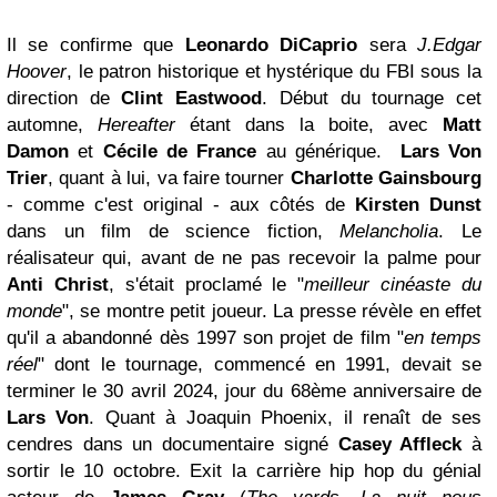
Il se confirme que
Leonardo DiCaprio
sera
J.Edgar
Hoover
, le patron historique et hystérique du FBI sous la
direction de
Clint Eastwood
. Début du tournage cet
automne,
Hereafter
étant dans la boite, avec
Matt
Damon
et
Cécile de France
au générique.
Lars Von
Trier
, quant à lui, va faire tourner
Charlotte Gainsbourg
- comme c'est original - aux côtés de
Kirsten Dunst
dans un film de science fiction,
Melancholia
. Le
réalisateur qui, avant de ne pas recevoir la palme pour
Anti Christ
, s'était proclamé le "
meilleur cinéaste du
monde
", se montre petit joueur. La presse révèle en effet
qu'il a abandonné dès 1997 son projet de film "
en temps
réel
" dont le tournage, commencé en 1991, devait se
terminer le 30 avril 2024, jour du 68ème anniversaire de
Lars Von
. Quant à Joaquin Phoenix, il renaît de ses
cendres dans un documentaire signé
Casey Affleck
à
sortir le 10 octobre. Exit la carrière hip hop du génial