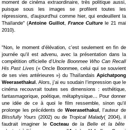
moment de cinéma extraordinaire, très politique aussi,
puisque sous les images se profilent toutes les
répressions, d'aujourd'hui comme hier, qui endeuillent la
Thaïlande" (
Antoine Guillot
,
France Culture
le 21 mai
2010).
"Non, le moment d’élévation, c’est seulement en fin de
journée qu’il est advenu, avec la présentation dans la
compétition officielle d’
Uncle Boonmee Who Can Recall
His Past Lives
(« Oncle Boonmee, celui qui se souvient
de ses vies antérieures ») du Thaïlandais
Apichatpong
Weerasethakul
. Alors, j’ai eu soudain l’impression que le
cinéma recouvrait toutes ses dimensions : esthétique,
fantasmagorique, poétique, métaphysique… Pour donner
une idée de ce à quoi le film ressemble, sinon qu’il
prolonge les précédents de
Weerasethakul
, l’auteur de
Blissfully Yours
(2002) ou de
Tropical Malady
( 2004), il
faudrait imaginer le
Cocteau
de
la Belle et la bête