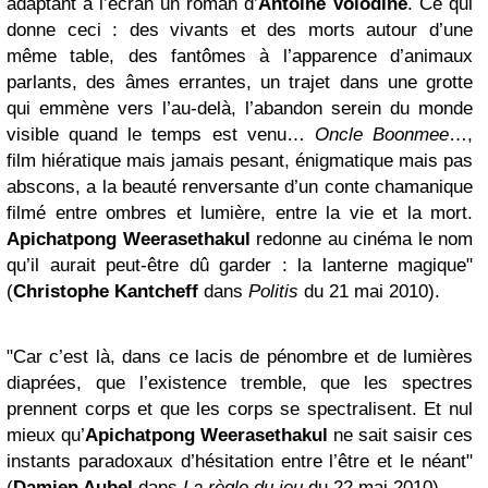
adaptant à l’écran un roman d’
Antoine Volodine
. Ce qui
donne ceci : des vivants et des morts autour d’une
même table, des fantômes à l’apparence d’animaux
parlants, des âmes errantes, un trajet dans une grotte
qui emmène vers l’au-delà, l’abandon serein du monde
visible quand le temps est venu…
Oncle Boonmee
…,
film hiératique mais jamais pesant, énigmatique mais pas
abscons, a la beauté renversante d’un conte chamanique
filmé entre ombres et lumière, entre la vie et la mort.
Apichatpong Weerasethakul
redonne au cinéma le nom
qu’il aurait peut-être dû garder : la lanterne magique"
(
Christophe Kantcheff
dans
Politis
du 21 mai 2010).
"Car c’est là, dans ce lacis de pénombre et de lumières
diaprées, que l’existence tremble, que les spectres
prennent corps et que les corps se spectralisent. Et nul
mieux qu’
Apichatpong Weerasethakul
ne sait saisir ces
instants paradoxaux d’hésitation entre l’être et le néant"
(
Damien Aubel
dans
La règle du jeu
du 22 mai 2010).