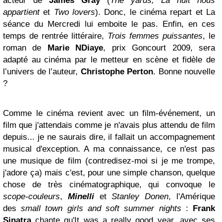
acteur de
James Gray
(
The yards, La nuit nous
appartient
et
Two lovers
). Donc, le cinéma repart et La
séance du Mercredi lui emboite le pas. Enfin, en ces
temps de rentrée littéraire,
Trois femmes puissantes
, le
roman de
Marie NDiaye
, prix Goncourt 2009, sera
adapté au cinéma par le metteur en scène et fidèle de
l’univers de l’auteur,
Christophe Perton
. Bonne nouvelle
?
Comme le cinéma revient avec un film-événement, un
film que j'attendais comme je n'avais plus attendu de film
depuis... je ne saurais dire, il fallait un accompagnement
musical d'exception. A ma connaissance, ce n'est pas
une musique de film (contredisez-moi si je me trompe,
j'adore ça) mais c'est, pour une simple chanson, quelque
chose de très cinématographique, qui convoque le
scope-couleurs
,
Minelli
et
Stanley Donen
, l'Amérique
des
small town girls and soft summer nights
:
Frank
Sinatra
chante qu'It was a really good year, avec ses