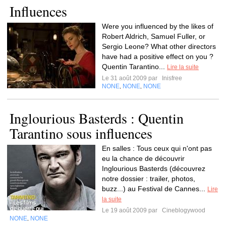
Influences
Were you influenced by the likes of
Robert Aldrich, Samuel Fuller, or
Sergio Leone? What other directors
have had a positive effect on you ?
Quentin Tarantino...
Lire la suite
Le 31 août 2009 par
Inisfree
NONE
NONE
NONE
,
,
Inglourious Basterds : Quentin
Tarantino sous influences
En salles : Tous ceux qui n'ont pas
eu la chance de découvrir
Inglourious Basterds (découvrez
notre dossier : trailer, photos,
buzz...) au Festival de Cannes...
Lire
la suite
Le 19 août 2009 par
Cineblogywood
NONE
NONE
,