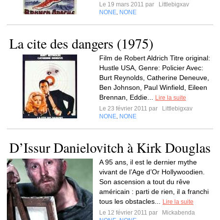
Le 19 mars 2011 par
Littlebigxav
NONE
NONE
,
La cite des dangers (1975)
Film de Robert Aldrich Titre original:
Hustle USA, Genre: Policier Avec:
Burt Reynolds, Catherine Deneuve,
Ben Johnson, Paul Winfield, Eileen
Brennan, Eddie...
Lire la suite
Le 23 février 2011 par
Littlebigxav
NONE
NONE
,
D’Issur Danielovitch à Kirk Douglas
A 95 ans, il est le dernier mythe
vivant de l’Age d’Or Hollywoodien.
Son ascension a tout du rêve
américain : parti de rien, il a franchi
tous les obstacles...
Lire la suite
Le 12 février 2011 par
Mickabenda