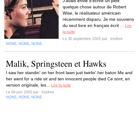
J'avais envie d'écrire un petit
quelque chose autour de Robert
Wise, le réalisateur américain
récemment disparu. Je me souviens
du seul livre en français écrit ...
Lire
la suite
Le 30 septembre 2005 par
Inisfree
NONE
NONE
NONE
,
,
Malik, Springsteen et Hawks
I saw her standin' on her front lawn just twirlin' her baton Me and
her went for a ride sir and ten innocent people died Ce sont, en
version originale, les...
Lire la suite
Le 08 juin 2005 par
Inisfree
NONE
NONE
NONE
,
,