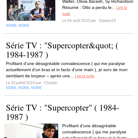
Walter, Olivia Barash, Sy Richardson
Résumé : Otto a perdu le...
Lire la
suite
Le 04 août 2010 par
Djswan23
NONE
NONE
,
Série TV : "Supercopter&quot; (
1984-1987 )
Profitant d’une désagréable convalescence ( qui me paralyse
actuellement d’un bras et in facto d’une main ), je sors de mon
semblant de torpeur – après une...
Lire la suite
Le 23 juillet 2010 par
Charlyh
NONE
NONE
NONE
,
,
Série TV : "Supercopter" ( 1984-
1987 )
Profitant d’une désagréable
convalescence ( qui me paralyse