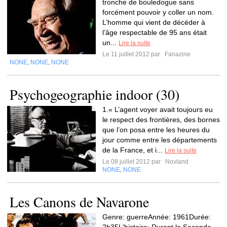
tronche de bouledogue sans
forcément pouvoir y coller un nom.
L’homme qui vient de décéder à
l’âge respectable de 95 ans était
un...
Lire la suite
Le 11 juillet 2012 par
Fanazine
NONE
NONE
NONE
,
,
Psychogeographie indoor (30)
1.« L’agent voyer avait toujours eu
le respect des frontières, des bornes
que l’on posa entre les heures du
jour comme entre les départements
de la France, et i...
Lire la suite
Le 08 juillet 2012 par
Novland
NONE
NONE
,
Les Canons de Navarone
Genre: guerreAnnée: 1961Durée: