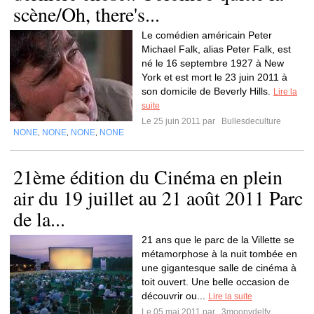
scène/Oh, there's...
Le comédien américain Peter
Michael Falk, alias Peter Falk, est
né le 16 septembre 1927 à New
York et est mort le 23 juin 2011 à
son domicile de Beverly Hills.
Lire la
suite
Le 25 juin 2011 par
Bullesdeculture
NONE
NONE
NONE
NONE
,
,
,
21ème édition du Cinéma en plein
air du 19 juillet au 21 août 2011 Parc
de la...
21 ans que le parc de la Villette se
métamorphose à la nuit tombée en
une gigantesque salle de cinéma à
toit ouvert. Une belle occasion de
découvrir ou...
Lire la suite
Le 05 mai 2011 par
3moopydelfy