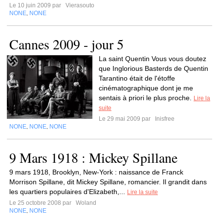
Le 10 juin 2009 par
Vierasouto
NONE
NONE
,
Cannes 2009 - jour 5
La saint Quentin Vous vous doutez
que Inglorious Basterds de Quentin
Tarantino était de l'étoffe
cinématographique dont je me
sentais à priori le plus proche.
Lire la
suite
Le 29 mai 2009 par
Inisfree
NONE
NONE
NONE
,
,
9 Mars 1918 : Mickey Spillane
9 mars 1918, Brooklyn, New-York : naissance de Franck
Morrison Spillane, dit Mickey Spillane, romancier. Il grandit dans
les quartiers populaires d'Elizabeth,...
Lire la suite
Le 25 octobre 2008 par
Woland
NONE
NONE
,