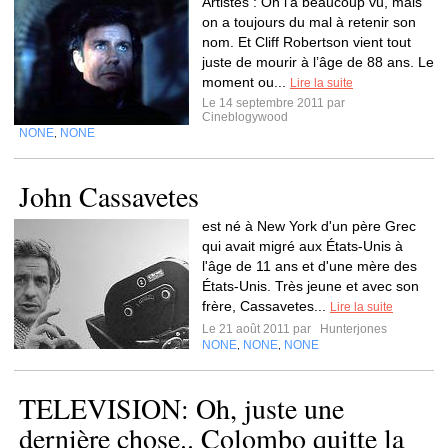
Artistes : On l’a beaucoup vu, mais
on a toujours du mal à retenir son
nom. Et Cliff Robertson vient tout
juste de mourir à l’âge de 88 ans. Le
moment ou...
Lire la suite
Le 14 septembre 2011 par
Cineblogywood
NONE
NONE
,
John Cassavetes
est né à New York d'un père Grec
qui avait migré aux États-Unis à
l'âge de 11 ans et d'une mère des
États-Unis. Très jeune et avec son
frère, Cassavetes...
Lire la suite
Le 21 août 2011 par
Hunterjones
NONE
NONE
NONE
,
,
TELEVISION: Oh, juste une
dernière chose.. Colombo quitte la