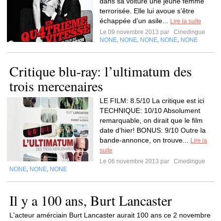
dans sa voiture une jeune femme
terrorisée. Elle lui avoue s’être
échappée d’un asile...
Lire la suite
Le 09 novembre 2013 par
Cinedingue
NONE
NONE
NONE
NONE
NONE
,
,
,
,
Critique blu-ray: l’ultimatum des
trois mercenaires
LE FILM: 8.5/10 La critique est ici
TECHNIQUE: 10/10 Absolument
remarquable, on dirait que le film
date d’hier! BONUS: 9/10 Outre la
bande-annonce, on trouve...
Lire la
suite
Le 06 novembre 2013 par
Cinedingue
NONE
NONE
NONE
,
,
Il y a 100 ans, Burt Lancaster
L'acteur amérciain Burt Lancaster aurait 100 ans ce 2 novembre