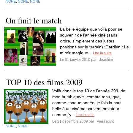
NONE
NONE
NONE
,
,
On finit le match
La belle équipe que voilà pour se
souvenir de l'année ciné (sans
ordre, simplement des justes
positions sur le terrain) :Gardien : Le
miroir magique...
Lire la suite
Le 01 janvier 2010 par
Joachim
TOP 10 des films 2009
Voilà donc le top 10 de l'année 209, de
mon humble avis, compte tenu, que,
comme chaque année, je fais la part
belle à un cinéma souvent novateur
comme j'y...
Lire la suite
Le 21 décembre 2009 par
Vierasouto
NONE
NONE
,