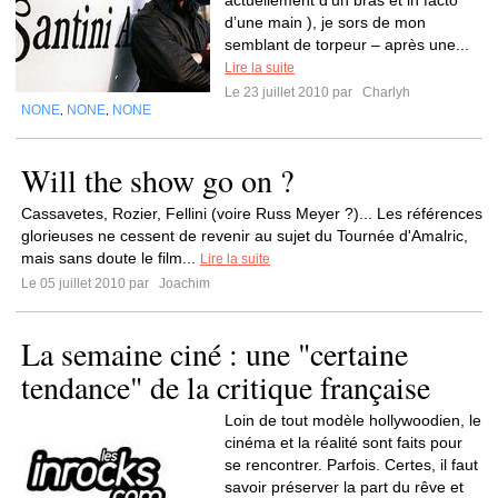
actuellement d’un bras et in facto
d’une main ), je sors de mon
semblant de torpeur – après une...
Lire la suite
Le 23 juillet 2010 par
Charlyh
NONE
NONE
NONE
,
,
Will the show go on ?
Cassavetes, Rozier, Fellini (voire Russ Meyer ?)... Les références
glorieuses ne cessent de revenir au sujet du Tournée d'Amalric,
mais sans doute le film...
Lire la suite
Le 05 juillet 2010 par
Joachim
La semaine ciné : une "certaine
tendance" de la critique française
Loin de tout modèle hollywoodien, le
cinéma et la réalité sont faits pour
se rencontrer. Parfois. Certes, il faut
savoir préserver la part du rêve et