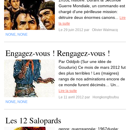
2h35L'histoire: Durant la Seconde
Guerre Mondiale, un commando est
chargé d'une périlleuse mission:
détruire deux énormes canons...
Lire
la suite
Le 29 juin 2012 par
Olivier Walmacq
NONE
NONE
,
Engagez-vous ! Rengagez-vous !
Par Oddjob (Sur une idée de
Goudurix) Ce mois de mars 2012 fut
des plus terribles ! Les (maigres)
rangs de nos admirations encore de
ce monde furent décimés… Un...
Lire la suite
Le 11 avril 2012 par
Hongkongfoufou
NONE
NONE
,
Les 12 Salopards
genre: guerreannée: 1967durée: