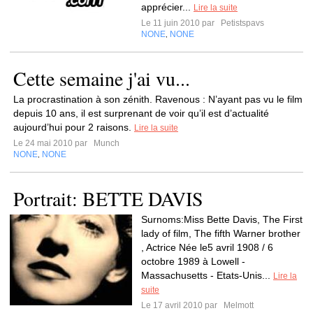
apprécier...
Lire la suite
Le 11 juin 2010 par
Petistspavs
NONE
NONE
,
Cette semaine j'ai vu...
La procrastination à son zénith. Ravenous : N’ayant pas vu le film
depuis 10 ans, il est surprenant de voir qu’il est d’actualité
aujourd’hui pour 2 raisons.
Lire la suite
Le 24 mai 2010 par
Munch
NONE
NONE
,
Portrait: BETTE DAVIS
Surnoms:Miss Bette Davis, The First
lady of film, The fifth Warner brother
, Actrice Née le5 avril 1908 / 6
octobre 1989 à Lowell -
Massachusetts - Etats-Unis...
Lire la
suite
Le 17 avril 2010 par
Melmott