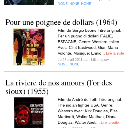
NONE
NONE
NONE
,
,
Pour une poignee de dollars (1964)
Film de Sergio Leone Titre original:
Per un pugno di dollari ITALIE,
ESPAGNE, Genre: Western italien
Avec: Clint Eastwood, Gian Maria
Volonté, Musique: Ennio...
Lire la suite
Le 23 avril 2011 par
Littlebigxav
NONE
NONE
,
La riviere de nos amours (l'or des
sioux) (1955)
Film de André de Toth Titre original:
The indian fighter USA, Genre:
Western Avec: Kirk Douglas, Elsa
Martinelli, Walter Matthau, Diana
Douglas, Walter Abel,...
Lire la suite