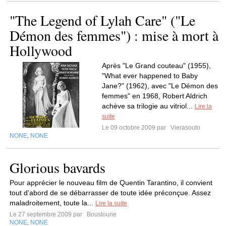
"The Legend of Lylah Care" ("Le
Démon des femmes") : mise à mort à
Hollywood
Après "Le Grand couteau" (1955),
"What ever happened to Baby
Jane?" (1962), avec "Le Démon des
femmes" en 1968, Robert Aldrich
achève sa trilogie au vitriol...
Lire la
suite
Le 09 octobre 2009 par
Vierasouto
NONE
NONE
,
Glorious bavards
Pour apprécier le nouveau film de Quentin Tarantino, il convient
tout d’abord de se débarrasser de toute idée préconçue. Assez
maladroitement, toute la...
Lire la suite
Le 27 septembre 2009 par
Boustoune
NONE
NONE
,