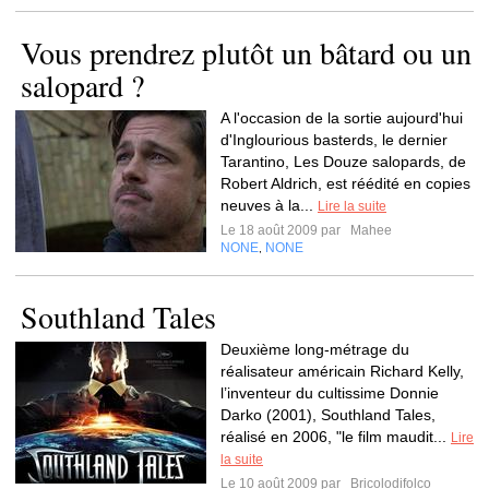
Vous prendrez plutôt un bâtard ou un
salopard ?
A l'occasion de la sortie aujourd'hui
d'Inglourious basterds, le dernier
Tarantino, Les Douze salopards, de
Robert Aldrich, est réédité en copies
neuves à la...
Lire la suite
Le 18 août 2009 par
Mahee
NONE
NONE
,
Southland Tales
Deuxième long-métrage du
réalisateur américain Richard Kelly,
l’inventeur du cultissime Donnie
Darko (2001), Southland Tales,
réalisé en 2006, "le film maudit...
Lire
la suite
Le 10 août 2009 par
Bricolodifolco