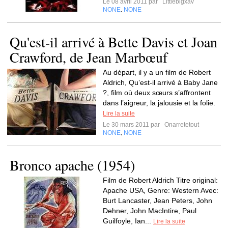
Le 08 avril 2011 par
Littlebigxav
NONE
NONE
,
Qu'est-il arrivé à Bette Davis et Joan
Crawford, de Jean Marbœuf
Au départ, il y a un film de Robert
Aldrich, Qu’est-il arrivé à Baby Jane
?, film où deux sœurs s’affrontent
dans l’aigreur, la jalousie et la folie.
Lire la suite
Le 30 mars 2011 par
Onarretetout
NONE
NONE
,
Bronco apache (1954)
Film de Robert Aldrich Titre original:
Apache USA, Genre: Western Avec:
Burt Lancaster, Jean Peters, John
Dehner, John MacIntire, Paul
Guilfoyle, Ian...
Lire la suite