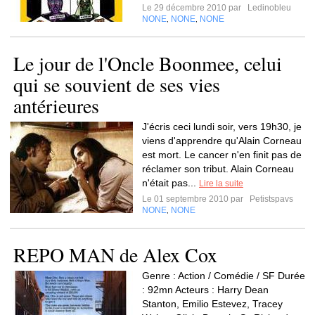
Le 29 décembre 2010 par
Ledinobleu
NONE
NONE
NONE
,
,
Le jour de l'Oncle Boonmee, celui
qui se souvient de ses vies
antérieures
J'écris ceci lundi soir, vers 19h30, je
viens d'apprendre qu'Alain Corneau
est mort. Le cancer n'en finit pas de
réclamer son tribut. Alain Corneau
n'était pas...
Lire la suite
Le 01 septembre 2010 par
Petistspavs
NONE
NONE
,
REPO MAN de Alex Cox
Genre : Action / Comédie / SF Durée
: 92mn Acteurs : Harry Dean
Stanton, Emilio Estevez, Tracey