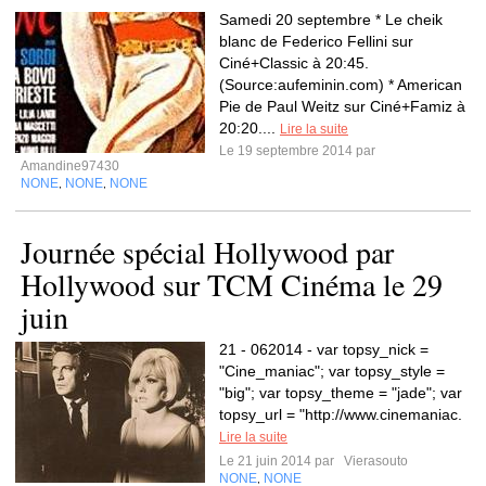
Samedi 20 septembre * Le cheik
blanc de Federico Fellini sur
Ciné+Classic à 20:45.
(Source:aufeminin.com) * American
Pie de Paul Weitz sur Ciné+Famiz à
20:20....
Lire la suite
Le 19 septembre 2014 par
Amandine97430
NONE
NONE
NONE
,
,
Journée spécial Hollywood par
Hollywood sur TCM Cinéma le 29
juin
21 - 062014 - var topsy_nick =
"Cine_maniac"; var topsy_style =
"big"; var topsy_theme = "jade"; var
topsy_url = "http://www.cinemaniac.
Lire la suite
Le 21 juin 2014 par
Vierasouto
NONE
NONE
,