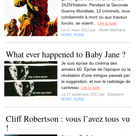
2h25l'histoire: Pendant la Seconde
Guerre Mondiale, 12 criminels, tous
condamnés à mort ou aux travaux
forcés, se voient...
Lire la suite
Le 07 mars 2012 par
Olivier Walmacq
NONE
NONE
,
What ever happened to Baby Jane ?
Je suis éprise du cinéma des
années 60. Éprise de l'époque où la
révélation d'une intrigue passait par
la suggestion, et non le radotage de
caniveau.
Lire la suite
Le 17 septembre 2011 par
Etrangere
NONE
NONE
,
Cliff Robertson : vous l’avez tous vu
!