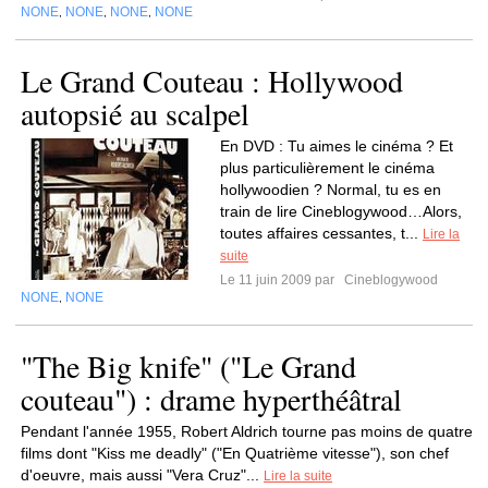
NONE
NONE
NONE
NONE
,
,
,
Le Grand Couteau : Hollywood
autopsié au scalpel
En DVD : Tu aimes le cinéma ? Et
plus particulièrement le cinéma
hollywoodien ? Normal, tu es en
train de lire Cineblogywood…Alors,
toutes affaires cessantes, t...
Lire la
suite
Le 11 juin 2009 par
Cineblogywood
NONE
NONE
,
"The Big knife" ("Le Grand
couteau") : drame hyperthéâtral
Pendant l'année 1955, Robert Aldrich tourne pas moins de quatre
films dont "Kiss me deadly" ("En Quatrième vitesse"), son chef
d'oeuvre, mais aussi "Vera Cruz"...
Lire la suite