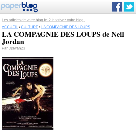
Les articles de votre blog ici ? Inscrivez votre blog !
ACCUEIL
›
CULTURE
›
LA COMPAGNIE DES LOUPS
LA COMPAGNIE DES LOUPS de Neil
Jordan
Par
Djswan23