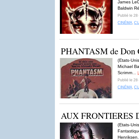
James LeGr
Baldwin R
Publié le 28
CINÉMA
,
C
PHANTASM de Don Co
(Etats-Unis
Michael Ba
Scrimm...
L
Publié le 28
CINÉMA
,
C
AUX FRONTIERES DE
(Etats-Unis
Fantastiqu
Henriksen, 