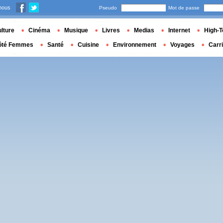
nous
Pseudo
Mot de passe
lture
Cinéma
Musique
Livres
Medias
Internet
High-T
ôté Femmes
Santé
Cuisine
Environnement
Voyages
Carr