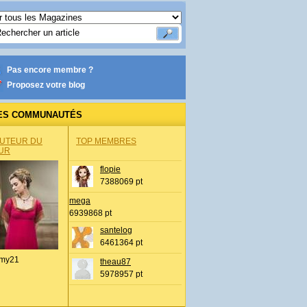
Pas encore membre ?
Proposez votre blog
ES COMMUNAUTÉS
AUTEUR DU
TOP MEMBRES
UR
flopie
7388069 pt
mega
6939868 pt
santelog
6461364 pt
my21
theau87
5978957 pt