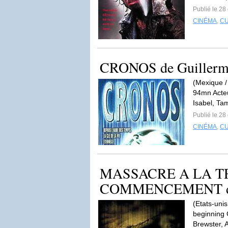
Publié le 28
CINÉMA
,
C
CRONOS de Guillerm
(Mexique /
94mn Acteu
Isabel, Ta
Publié le 28
CINÉMA
,
C
MASSACRE A LA T
COMMENCEMENT de 
(Etats-uni
beginning 
Brewster, 