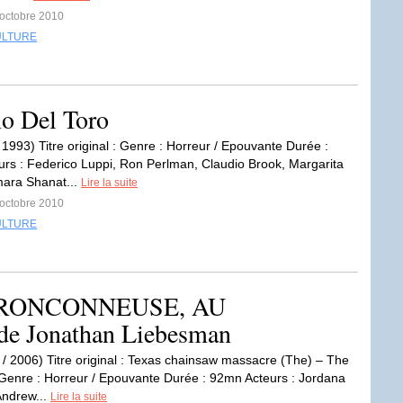
 octobre 2010
ULTURE
o Del Toro
 1993) Titre original : Genre : Horreur / Epouvante Durée :
rs : Federico Luppi, Ron Perlman, Claudio Brook, Margarita
mara Shanat...
Lire la suite
 octobre 2010
ULTURE
RONCONNEUSE, AU
Jonathan Liebesman
s / 2006) Titre original : Texas chainsaw massacre (The) – The
Genre : Horreur / Epouvante Durée : 92mn Acteurs : Jordana
Andrew...
Lire la suite