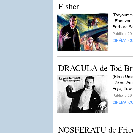
Fisher
(Royaume-U
: Epouvant
Barbara Sh
Publié le 29
CINÉMA
,
C
DRACULA de Tod Br
(Etats-Unis
: 75mn Act
Frye, Edwa
Publié le 29
CINÉMA
,
C
NOSFERATU de Fried