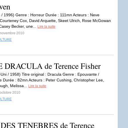
ven
s / 1996) Genre : Horreur Durée : 111mn Acteurs : Neve
Courteney Cox, David Arquette, Skeet Ulrich, Rose McGowan
asey Becker, une...
Lire la suite
3 novembre 2010
ULTURE
RACULA de Terence Fisher
ni / 1958) Titre original : Dracula Genre : Epouvante /
e Durée : 82mn Acteurs : Peter Cushing, Christopher Lee,
ugh, Melissa...
Lire la suite
 octobre 2010
ULTURE
DES TENEBRES de Terence