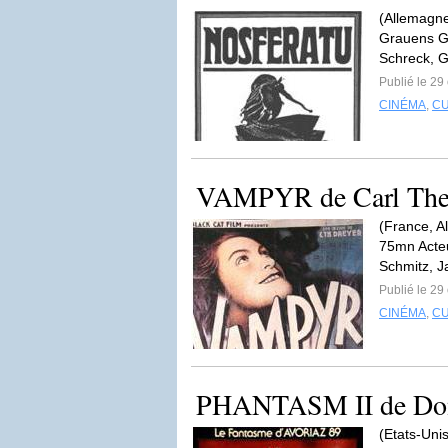
(Allemagne
Grauens Ge
Schreck, G
Publié le 29
CINÉMA
,
C
VAMPYR de Carl The
(France, Al
75mn Acteu
Schmitz, J
Publié le 29
CINÉMA
,
C
PHANTASM II de Don
(Etats-Unis