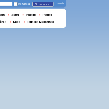
mémorisez
oublié?
Se connecter
ech
Sport
Insolite
People
ières
Sexo
Tous les Magazines