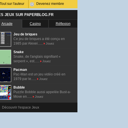
Tout sur l'auteur
Devenez membre
ES JEUX SUR PAPERBLOG.FR
Arcade
Casino
Réflexion
Jeu de briques
Ce jeu de briques a été conçu en
1985 par Alexei......
Jouez
Snake
Snake, de l'anglais signifiant «
serpent », est......
Jouez
Pacman
Pac-Man est un jeu vidéo créé en
1979 par le......
Jouez
Bubble
Puzzle Bobble aussi appelée Bust-a-
Move en......
Jouez
Découvrir l'espace Jeux