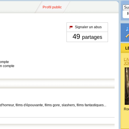
Profil public
Signaler un abus
49
partages
L
L’
compte
JO
son compte
horreur, films d'épouvante, films gore, slashers, films fantastiques...
Ro