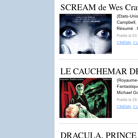
SCREAM de Wes Cra
(Etats-Uni
Campbell, 
Résumé : C
Publié le 0
CINÉMA
,
C
LE CAUCHEMAR DE D
(Royaume-U
Fantastiqu
Michael Go
Publié le 29
CINÉMA
,
C
DRACULA, PRINCE 