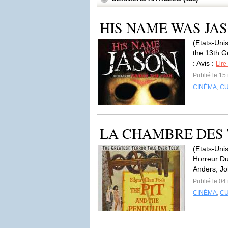
HIS NAME WAS JASON
(Etats-Unis
the 13th G
: Avis :
Lire
Publié le 1
CINÉMA
,
C
LA CHAMBRE DES T
(Etats-Unis
Horreur Du
Anders, Jo
Publié le 0
CINÉMA
,
C