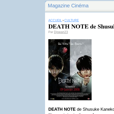
Magazine Cinéma
ACCUEIL
›
CULTURE
DEATH NOTE de Shusu
Par
Djswan23
DEATH NOTE
de Shusuke Kanek