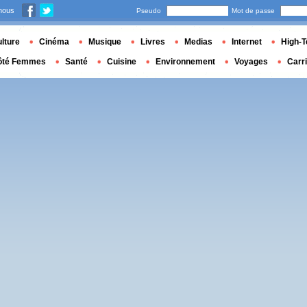
nous
Pseudo
Mot de passe
lture
Cinéma
Musique
Livres
Medias
Internet
High-T
ôté Femmes
Santé
Cuisine
Environnement
Voyages
Carr