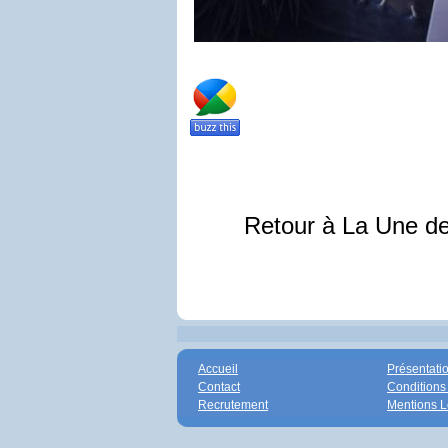
Retour à La Une d
Accueil
Présentati
Contact
Conditions
Recrutement
Mentions L