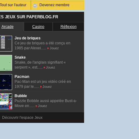
Tout sur l'auteur
Devenez membre
ES JEUX SUR PAPERBLOG.FR
Arcade
Casino
Réflexion
Jeu de briques
Ce jeu de briques a été conçu en
1985 par Alexei......
Jouez
Snake
Snake, de l'anglais signifiant «
serpent », est......
Jouez
Pacman
Pac-Man est un jeu vidéo créé en
1979 par le......
Jouez
Bubble
Puzzle Bobble aussi appelée Bust-a-
Move en......
Jouez
Découvrir l'espace Jeux