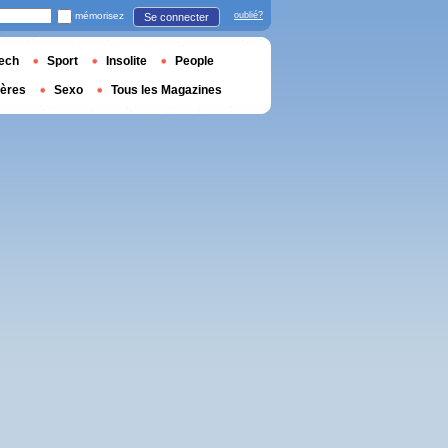
mémorisez
oublié?
Se connecter
ech
Sport
Insolite
People
ières
Sexo
Tous les Magazines