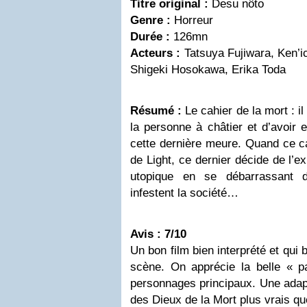
Titre original :
Desu nôto
Genre :
Horreur
Durée :
126mn
Acteurs :
Tatsuya Fujiwara, Ken’
Shigeki Hosokawa, Erika Toda
Résumé :
Le cahier de la mort : il
la personne à châtier et d’avoir 
cette dernière meure. Quand ce c
de Light, ce dernier décide de l’e
utopique en se débarrassant d
infestent la société…
Avis : 7/10
Un bon film bien interprété et qui 
scène. On apprécie la belle « pa
personnages principaux. Une adap
des Dieux de la Mort plus vrais qu