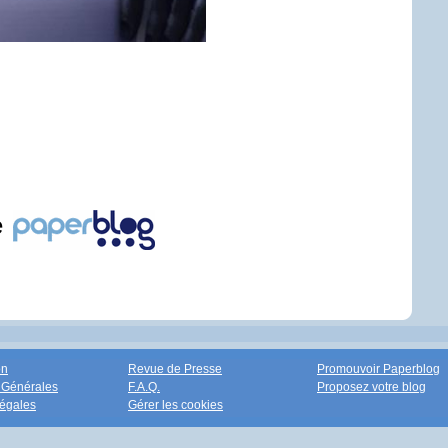
e
on
Revue de Presse
Promouvoir Paperblog
 Générales
F.A.Q.
Proposez votre blog
égales
Gérer les cookies