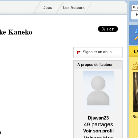
Jeux
Les Auteurs
ke Kaneko
L
Signaler un abus
L’
A propos de l’auteur
JO
Ro
Djswan23
49
partages
Voir son profil
o