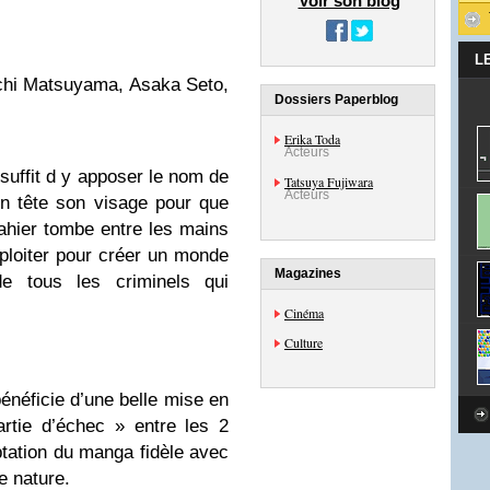
Voir son blog
L
ichi Matsuyama, Asaka Seto,
Dossiers Paperblog
Erika Toda
Acteurs
 suffit d y apposer le nom de
Tatsuya Fujiwara
Acteurs
en tête son visage pour que
ahier tombe entre les mains
xploiter pour créer un monde
Magazines
e tous les criminels qui
Cinéma
Culture
bénéficie d’une belle mise en
rtie d’échec » entre les 2
tation du manga fidèle avec
e nature.