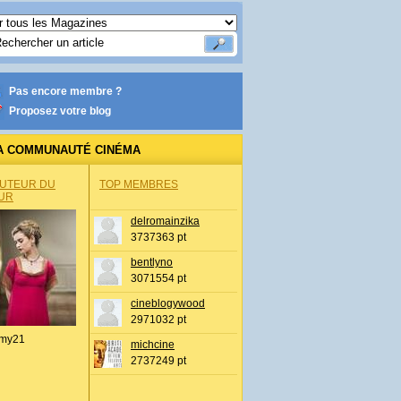
Pas encore membre ?
Proposez votre blog
A COMMUNAUTÉ CINÉMA
AUTEUR DU
TOP MEMBRES
UR
delromainzika
3737363 pt
bentlyno
3071554 pt
cineblogywood
2971032 pt
my21
michcine
2737249 pt