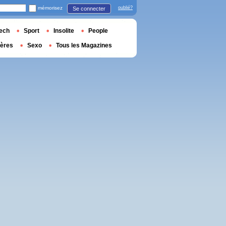
mémorisez
oublié?
Se connecter
ech
Sport
Insolite
People
ières
Sexo
Tous les Magazines