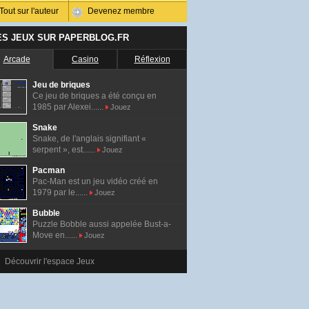
Tout sur l'auteur
Devenez membre
ES JEUX SUR PAPERBLOG.FR
Arcade
Casino
Réflexion
Jeu de briques
Ce jeu de briques a été conçu en
1985 par Alexei......
Jouez
Snake
Snake, de l'anglais signifiant «
serpent », est......
Jouez
Pacman
Pac-Man est un jeu vidéo créé en
1979 par le......
Jouez
Bubble
Puzzle Bobble aussi appelée Bust-a-
Move en......
Jouez
Découvrir l'espace Jeux