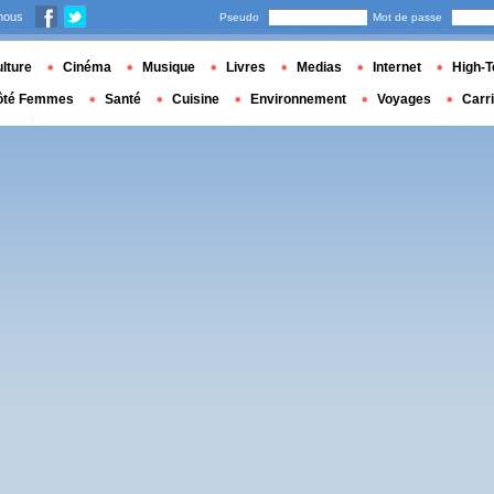
nous
Pseudo
Mot de passe
lture
Cinéma
Musique
Livres
Medias
Internet
High-T
ôté Femmes
Santé
Cuisine
Environnement
Voyages
Carr