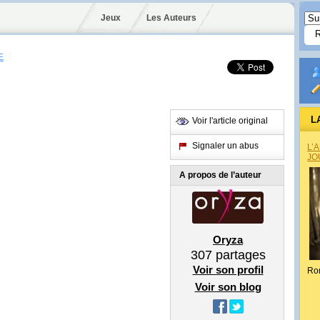
Jeux
Les Auteurs
E
L
Voir l'article original
Signaler un abus
L’
JO
A propos de l’auteur
Oryza
307
partages
Voir son profil
Ro
Voir son blog