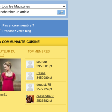
Pas encore membre ?
Proposez votre blog
A COMMUNAUTÉ CUISINE
AUTEUR DU
TOP MEMBRES
UR
sourour
3958581 pt
Celine
3459980 pt
degusto75
2572724 pt
my21
cassandra06
2536582 pt