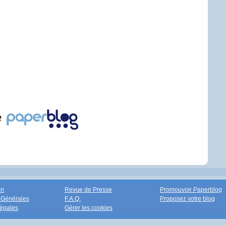
e
on
Revue de Presse
Promouvoir Paperblog
 Générales
F.A.Q.
Proposez votre blog
égales
Gérer les cookies