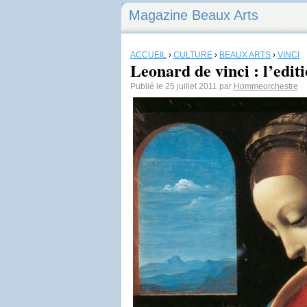
Magazine Beaux Arts
ACCUEIL
›
CULTURE
›
BEAUX ARTS
›
VINCI
Leonard de vinci : l’editi
Publié le 25 juillet 2011 par
Hommeorchestre