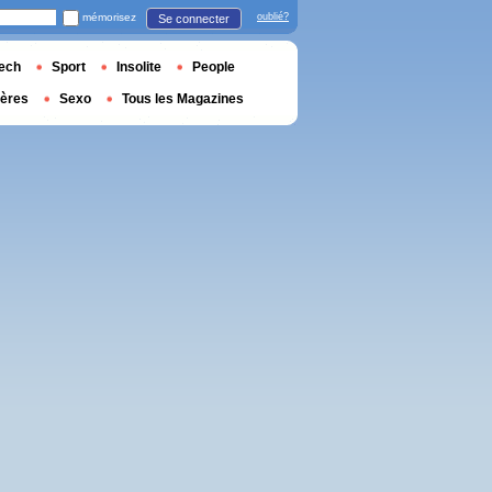
mémorisez
oublié?
Se connecter
ech
Sport
Insolite
People
ières
Sexo
Tous les Magazines