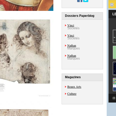
L
Dossiers Paperblog
Vinci
Sociétés
Vinci
Sociétés
Nathan
Marques
Nathan
Marques
Magazines
Beaux Arts
Culture