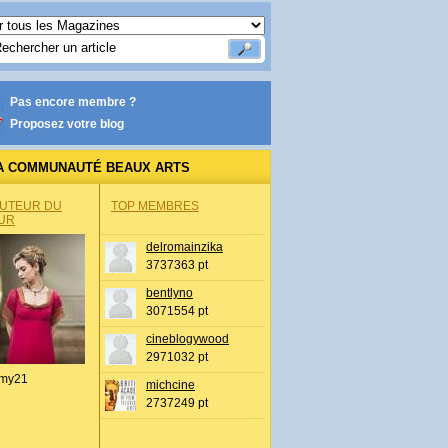
Pas encore membre ?
Proposez votre blog
A COMMUNAUTÉ BEAUX ARTS
AUTEUR DU
TOP MEMBRES
UR
delromainzika
3737363 pt
bentlyno
3071554 pt
cineblogywood
2971032 pt
my21
michcine
2737249 pt