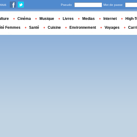
nous
Pseudo
Mot de passe
lture
Cinéma
Musique
Livres
Medias
Internet
High-T
ôté Femmes
Santé
Cuisine
Environnement
Voyages
Carr