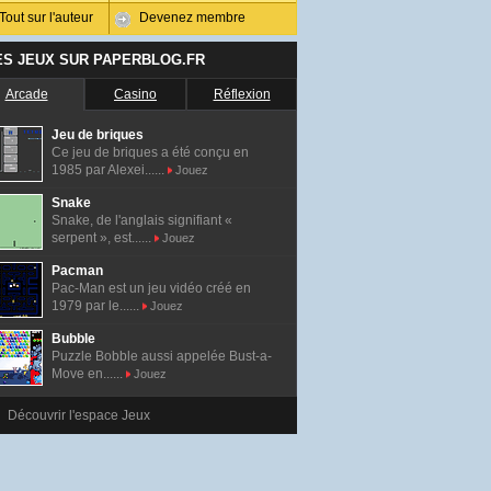
Tout sur l'auteur
Devenez membre
ES JEUX SUR PAPERBLOG.FR
Arcade
Casino
Réflexion
Jeu de briques
Ce jeu de briques a été conçu en
1985 par Alexei......
Jouez
Snake
Snake, de l'anglais signifiant «
serpent », est......
Jouez
Pacman
Pac-Man est un jeu vidéo créé en
1979 par le......
Jouez
Bubble
Puzzle Bobble aussi appelée Bust-a-
Move en......
Jouez
Découvrir l'espace Jeux