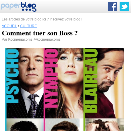
Les articles de votre blog ici ? Inscrivez votre blog !
ACCUEIL
›
CULTURE
Comment tuer son Boss ?
Par
Kccinemacoms
@kccinemacoms