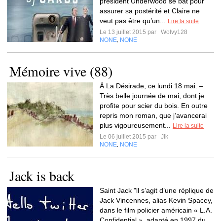
président Underwood se bat pour
assurer sa postérité et Claire ne
veut pas être qu’un...
Lire la suite
Le 13 juillet 2015 par
Wolvy128
NONE
NONE
,
Mémoire vive (88)
À La Désirade, ce lundi 18 mai. –
Très belle journée de mai, dont je
profite pour scier du bois. En outre
repris mon roman, que j’avancerai
plus vigoureusement...
Lire la suite
Le 06 juillet 2015 par
Jlk
NONE
NONE
,
Jack is back
Saint Jack "ll s’agit d’une réplique de
Jack Vincennes, alias Kevin Spacey,
dans le film policier américain « L.A.
Confidential », adapté en 1997 du