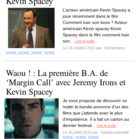
Kevin Spacey
L’acteur américain Kevin Spacey a
joue récemment dans le film
Comment tuer son boss ? Acteur
américain Kevin spacey Kevin
Spacey dans le film comment tuer
son...
Lire la suite
Le 19 octobre 2011 par
Ocinemaroc
NONE
NONE
NONE
NONE
,
,
,
Waou ! : La première B.A. de
‘Margin Call’ avec Jeremy Irons et
Kevin Spacey
Je vous propose de découvrir ce
matin la bande-annonce d’un des
films que j’attends avec le plus
d’impatience. Il a fait un carton au
dernier festival...
Lire la suite
Le 26 juillet 2011 par
Hollywoodinside
NONE
NONE
NONE
,
,