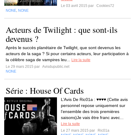
Le 03 avril 2015 par
Cookies72
NONE
NONE
,
Acteurs de Twilight : que sont-ils
devenus ?
Après le succès planétaire de Twilight, que sont devenus les
acteurs de la saga ? Si pour certains acteurs, leur participation à
la célèbre saga de vampires leu...
Lire la suite
Le 29 mars 2015 par
Avisdupublic.net
NONE
Série : House Of Cards
L’Avis De Ric01a : ♥♥♥♥ (Cette avis
personnel repose uniquement sur
l’ensemble des trois premières
saisons)Je vais être franc avec...
Lire la suite
Le 27 mars 2015 par
Ric01a