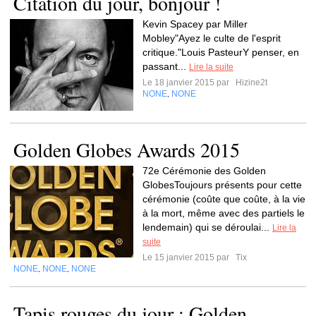
Citation du jour, bonjour !
Kevin Spacey par Miller
Mobley"Ayez le culte de l'esprit
critique."Louis PasteurY penser, en
passant...
Lire la suite
Le 18 janvier 2015 par
Hizine2t
NONE
NONE
,
Golden Globes Awards 2015
72e Cérémonie des Golden
GlobesToujours présents pour cette
cérémonie (coûte que coûte, à la vie
à la mort, même avec des partiels le
lendemain) qui se déroulai...
Lire la
suite
Le 15 janvier 2015 par
Tix
NONE
NONE
NONE
,
,
Tapis rouges du jour : Golden