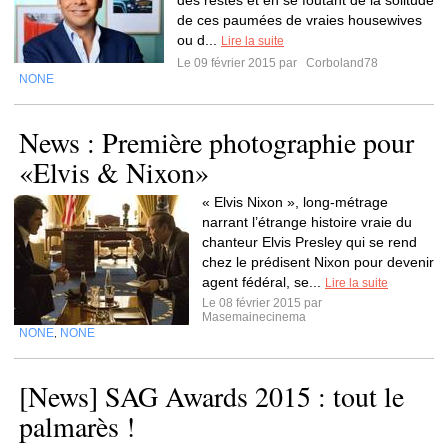
des restes et en se foutant de la solitude
de ces paumées de vraies housewives
ou d...
Lire la suite
Le 09 février 2015 par
Corboland78
NONE
News : Première photographie pour
«Elvis & Nixon»
« Elvis Nixon », long-métrage
narrant l’étrange histoire vraie du
chanteur Elvis Presley qui se rend
chez le prédisent Nixon pour devenir
agent fédéral, se...
Lire la suite
Le 08 février 2015 par
Masemainecinema
NONE
NONE
,
[News] SAG Awards 2015 : tout le
palmarès !