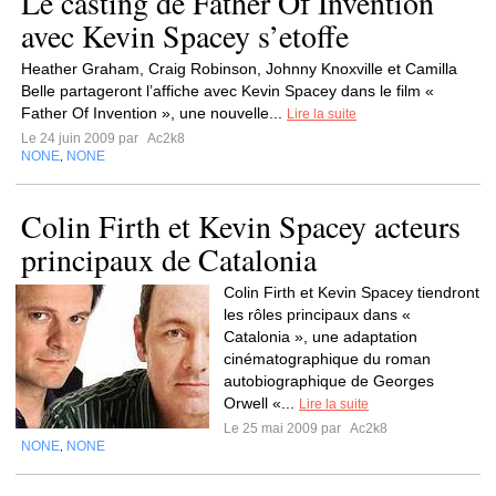
Le casting de Father Of Invention
avec Kevin Spacey s’etoffe
Heather Graham, Craig Robinson, Johnny Knoxville et Camilla
Belle partageront l’affiche avec Kevin Spacey dans le film «
Father Of Invention », une nouvelle...
Lire la suite
Le 24 juin 2009 par
Ac2k8
NONE
NONE
,
Colin Firth et Kevin Spacey acteurs
principaux de Catalonia
Colin Firth et Kevin Spacey tiendront
les rôles principaux dans «
Catalonia », une adaptation
cinématographique du roman
autobiographique de Georges
Orwell «...
Lire la suite
Le 25 mai 2009 par
Ac2k8
NONE
NONE
,