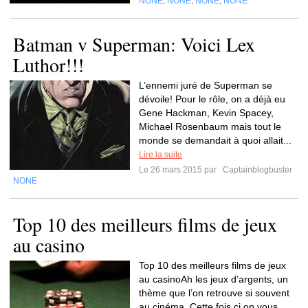
NONE
NONE
NONE
NONE
,
,
,
Batman v Superman: Voici Lex
Luthor!!!
L’ennemi juré de Superman se
dévoile! Pour le rôle, on a déjà eu
Gene Hackman, Kevin Spacey,
Michael Rosenbaum mais tout le
monde se demandait à quoi allait...
Lire la suite
Le 26 mars 2015 par
Captainblogbuster
NONE
Top 10 des meilleurs films de jeux
au casino
Top 10 des meilleurs films de jeux
au casinoAh les jeux d’argents, un
thème que l’on retrouve si souvent
au cinéma. Cette fois ci on vous