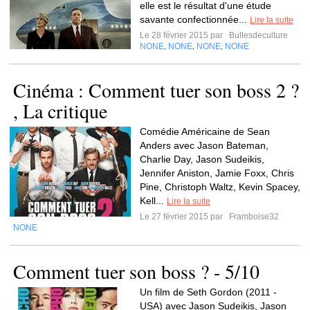
elle est le résultat d'une étude
savante confectionnée...
Lire la suite
Le 28 février 2015 par
Bullesdeculture
NONE
NONE
NONE
NONE
,
,
,
Cinéma : Comment tuer son boss 2 ?
, La critique
Comédie Américaine de Sean
Anders avec Jason Bateman,
Charlie Day, Jason Sudeikis,
Jennifer Aniston, Jamie Foxx, Chris
Pine, Christoph Waltz, Kevin Spacey,
Kell...
Lire la suite
Le 27 février 2015 par
Framboise32
NONE
Comment tuer son boss ? - 5/10
Un film de Seth Gordon (2011 -
USA) avec Jason Sudeikis, Jason