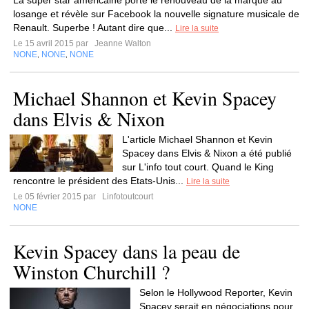
La super star américaine porte le renouveau de la marque au
losange et révèle sur Facebook la nouvelle signature musicale de
Renault. Superbe ! Autant dire que...
Lire la suite
Le 15 avril 2015 par
Jeanne Walton
NONE
NONE
NONE
,
,
Michael Shannon et Kevin Spacey
dans Elvis & Nixon
L'article Michael Shannon et Kevin
Spacey dans Elvis & Nixon a été publié
sur L'info tout court. Quand le King
rencontre le président des Etats-Unis...
Lire la suite
Le 05 février 2015 par
Linfotoutcourt
NONE
Kevin Spacey dans la peau de
Winston Churchill ?
Selon le Hollywood Reporter, Kevin
Spacey serait en négociations pour