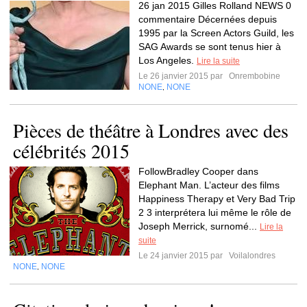
26 jan 2015 Gilles Rolland NEWS 0
commentaire Décernées depuis
1995 par la Screen Actors Guild, les
SAG Awards se sont tenus hier à
Los Angeles.
Lire la suite
Le 26 janvier 2015 par
Onrembobine
NONE
NONE
,
Pièces de théâtre à Londres avec des
célébrités 2015
FollowBradley Cooper dans
Elephant Man. L’acteur des films
Happiness Therapy et Very Bad Trip
2 3 interprétera lui même le rôle de
Joseph Merrick, surnomé...
Lire la
suite
Le 24 janvier 2015 par
Voilalondres
NONE
NONE
,