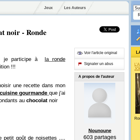
Jeux
Les Auteurs
at noir - Ronde
L
Voir l'article original
s, je participe à
la ronde
Signaler un abus
L’
ion !!!
JO
A propos de l’auteur
hoisir une recette dans mon
cuisine gourmande
que j'ai
 fondants au
chocolat
noir
Ro
Nounoune
603
partages
 petit goût de noisettes ....