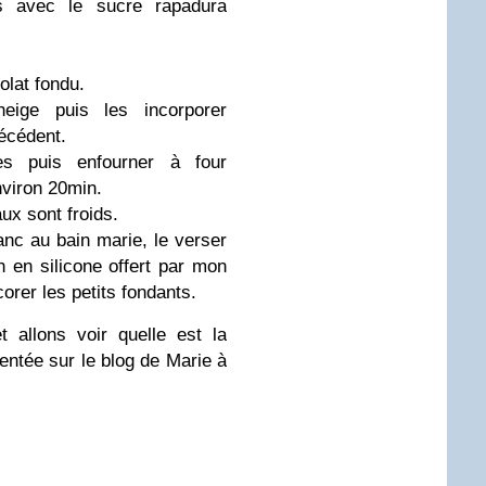
ufs avec le sucre
rapadura
olat fondu.
eige puis les incorporer
récédent.
es puis enfourner à four
nviron 20min.
ux sont froids.
anc au bain marie, le verser
n en silicone offert par mon
orer les petits fondants.
 allons voir quelle est la
entée sur le blog de Marie à