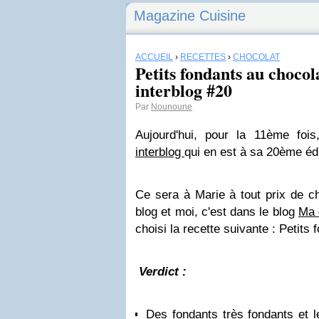
Magazine Cuisine
ACCUEIL
›
RECETTES
›
CHOCOLAT
Petits fondants au chocol
interblog #20
Par
Nounoune
Aujourd'hui, pour la 11ème foi
interblog
qui en est à sa 20ème édit
Ce sera à Marie à tout prix de c
blog et moi, c'est dans le blog
Ma
choisi la recette suivante : Petits
Verdict :
Des fondants très fondants et le