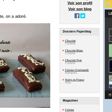
Voir son profil
Voir son blog
L
te, on a adoré.
Dossiers Paperblog
Chocolat
Cuisine
Chocolat Blanc
Cuisine
Chocolat Noir
Cuisine
Cuisine Gourmande
Marques
Neige en France
Actu
Magazines
Cuisine