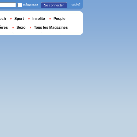
mémorisez
oublié?
Se connecter
ech
Sport
Insolite
People
ières
Sexo
Tous les Magazines