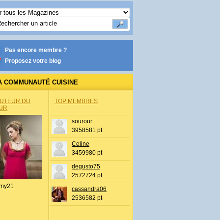
Pas encore membre ?
Proposez votre blog
A COMMUNAUTÉ CUISINE
AUTEUR DU
TOP MEMBRES
UR
sourour
3958581 pt
Celine
3459980 pt
degusto75
2572724 pt
my21
cassandra06
2536582 pt