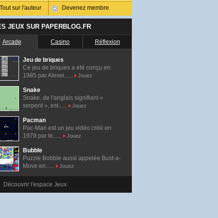
Tout sur l'auteur
Devenez membre
ES JEUX SUR PAPERBLOG.FR
Arcade
Casino
Réflexion
Jeu de briques
Ce jeu de briques a été conçu en
1985 par Alexei......
Jouez
Snake
Snake, de l'anglais signifiant «
serpent », est......
Jouez
Pacman
Pac-Man est un jeu vidéo créé en
1979 par le......
Jouez
Bubble
Puzzle Bobble aussi appelée Bust-a-
Move en......
Jouez
Découvrir l'espace Jeux