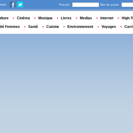
nous
Pseudo
Mot de passe
lture
Cinéma
Musique
Livres
Medias
Internet
High-T
ôté Femmes
Santé
Cuisine
Environnement
Voyages
Carr