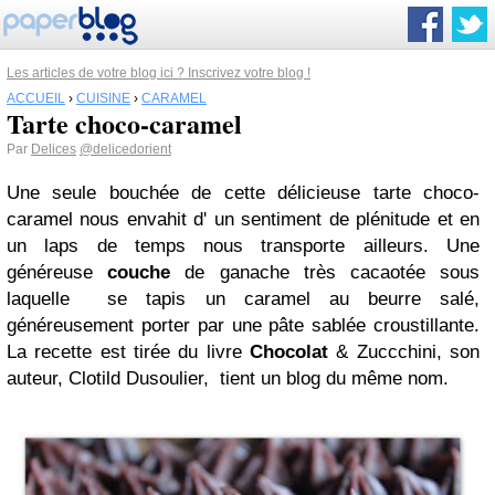
Les articles de votre blog ici ? Inscrivez votre blog !
ACCUEIL
›
CUISINE
›
CARAMEL
Tarte choco-caramel
Par
Delices
@delicedorient
Une seule
bouchée
de cette délicieuse tarte
choco-
caramel
nous envahit d' un
sentiment
de
plénitude
et en
un laps de temps nous
transporte
ailleurs. Une
généreuse
couche
de
ganache
très
cacaotée
sous
laquelle se tapis un
caramel
au beurre salé,
généreusement porter par une pâte sablée
croustillante
.
La recette est tirée du livre
Chocolat
&
Zuccchini
, son
auteur,
Clotild
Dusoulier
, tient un blog du même nom.