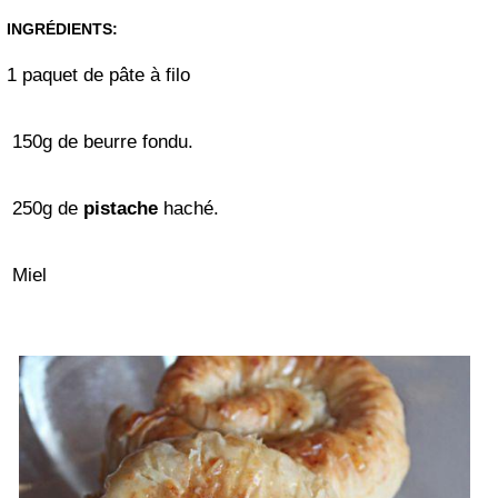
INGRÉDIENTS:
1 paquet de pâte à filo
150
g
de beurre fondu.
250
g
de
pistache
haché.
Miel