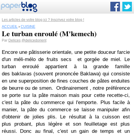
Les articles de votre blog ici ? Inscrivez votre blog !
ACCUEIL
›
CUISINE
Le turban enroulé (M'kemech)
Par
Delices
@delicedorient
Encore une
pâtisserie
orientale, une petite douceur farcie
d'un
méli-mélo
de fruits secs et gorgée de miel. Le
turban enroulé appartient à la grande famille
des
baklavas
(souvent prononcée Baklawa) qui consiste
en une superposition de fines couches de pâtes enduites
de beurre ou de smen. Ordinairement , notre préférence
se porte sur la pâte maison mais pour cette recette-ci,
c'est la pâte du commerce qui l'emporte. Plus facile à
manier, la pâte
du
commerce
se laisse
manipuler
afin
d'obtenir de jolies
plis
. Le résultat à la cuisson est
plus
probant
, plus
légère
et son
feuilletage
est plus
réussi. Donc au final, c'est un gain de temps et un