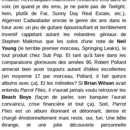
voix (et quand je dis emo, je ne parle pas de
Twilight
,
hein, plutôt de Far, Sunny Day Real Estate, etc.),
Algernon Cadwallader envoie le genre dix ans dans le
futur avec un jeu de guitare époustouflant et terriblement
inventif rappelant autant les méandres géniaux de
Stephen Malkmus que les solos d'une note de
Neil
Young
(le terrible premier morceau, Springing Leaks), le
tout produit chez Sub Pop. Et tant qu'à faire dans les
comparaisons glorieuses des années 90, Robert Pollard
aimerait bien avoir toujours autant d'idées excellentes
(en moyenne 17 par morceau, Pollard, il fait quinze
albums avec ça). Et les mélodies? Si
Brian Wilson
avait
entendu
Parrot Flies
, il n'aurait jamais voulu retrouver les
Beach Boys
(façon de parler, son banquier l'aurait
convaincu, crise financière et tout ça). Soit,
Parrot
Flies
est un album étonnant et détonnant, dense et
chargé émotionnellement mais reste, oui, fun. Une bête
étrange, et une jolie découverte personnelle