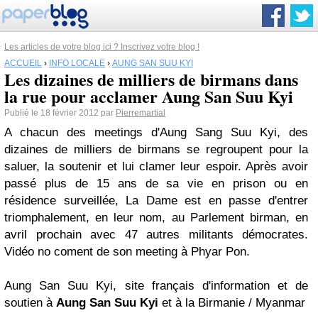
Les articles de votre blog ici ? Inscrivez votre blog !
ACCUEIL
›
INFO LOCALE
›
AUNG SAN SUU KYI
Les dizaines de milliers de birmans dans
la rue pour acclamer Aung San Suu Kyi
Publié le 18 février 2012 par
Pierremartial
A chacun des meetings d'Aung Sang Suu Kyi, des
dizaines de milliers de birmans se regroupent pour la
saluer, la soutenir et lui clamer leur espoir. Après avoir
passé plus de 15 ans de sa vie en prison ou en
résidence surveillée, La Dame est en passe d'entrer
triomphalement, en leur nom, au Parlement birman, en
avril prochain avec 47 autres militants démocrates.
Vidéo no coment de son meeting à Phyar Pon.
Aung San Suu Kyi, site français d'information et de
soutien à
Aung San Suu Kyi
et à la Birmanie / Myanmar