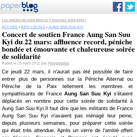
Les articles de votre blog ici ? Inscrivez votre blog !
ACCUEIL
›
INFO LOCALE
›
AUNG SAN SUU KYI
Concert de soutien France Aung San Suu
Kyi du 22 mars: affluence record, péniche
bondée et émouvante et chaleureuse soirée
de solidarité
Publié le 25 mars 2012 par
Pierremartial
Ce jeudi 22 mars, il n'aurait pas été possible de faire
entrer plus de personnes sur la Péniche Alternat ou
Péniche de la Paix tellement les membres et
sympathisants de France
Aung San Suu Kyi
s'étaient
déplacés en nombre pour cette soirée de solidarité à
Aung San Suu Kyi.Il faut dire que les militants de France
Aung San Suu Kyi n'avaient pas ménagé leur peine,
depuis plusieurs semaines, pour préparer cette soirée
qui était très attendue. Après un verre de l'amitié offert