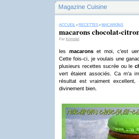
Magazine Cuisine
ACCUEIL
›
RECETTES
›
MACARONS
macarons chocolat-citron
Par
Krimstel
les
macarons
et moi, c'est uen
Cette fois-ci, je voulais une ganac
plusieurs recettes sucrée ou le
c
vert étaient associés. Ca m'a in
résultat est vraiment excellent, 
divinement bien.