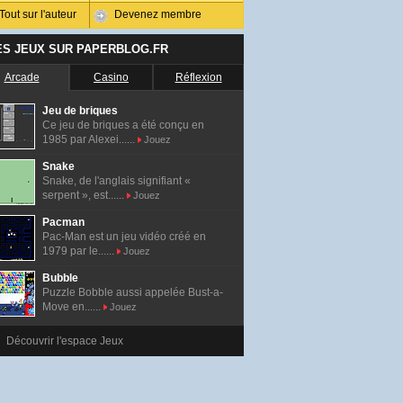
Tout sur l'auteur
Devenez membre
ES JEUX SUR PAPERBLOG.FR
Arcade
Casino
Réflexion
Jeu de briques
Ce jeu de briques a été conçu en
1985 par Alexei......
Jouez
Snake
Snake, de l'anglais signifiant «
serpent », est......
Jouez
Pacman
Pac-Man est un jeu vidéo créé en
1979 par le......
Jouez
Bubble
Puzzle Bobble aussi appelée Bust-a-
Move en......
Jouez
Découvrir l'espace Jeux