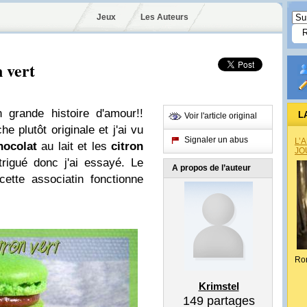
Jeux
Les Auteurs
 vert
 grande histoire d'amour!!
L
Voir l'article original
he plutôt originale et j'ai vu
Signaler un abus
L’
hocolat
au lait et les
citron
JO
trigué donc j'ai essayé. Le
A propos de l’auteur
cette associatin fonctionne
Ro
Krimstel
149
partages