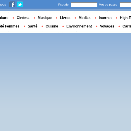
nous
Pseudo
Mot de passe
lture
Cinéma
Musique
Livres
Medias
Internet
High-T
ôté Femmes
Santé
Cuisine
Environnement
Voyages
Carr