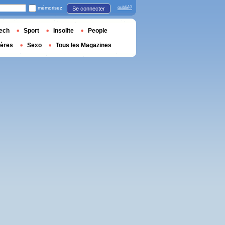
mémorisez
oublié?
Se connecter
ech
Sport
Insolite
People
ières
Sexo
Tous les Magazines