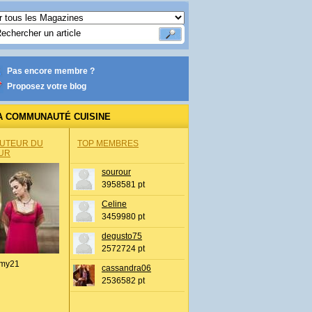
Pas encore membre ?
Proposez votre blog
A COMMUNAUTÉ CUISINE
AUTEUR DU
TOP MEMBRES
UR
sourour
3958581 pt
Celine
3459980 pt
degusto75
2572724 pt
my21
cassandra06
2536582 pt