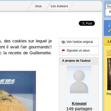
Jeux
Les Auteurs
s, des cookies sur lequel je
L
Voir l'article original
t il avait l'air gourmands!!
Signaler un abus
L’
c la recette de Guillemette.
JO
A propos de l’auteur
Ro
Krimstel
149
partages