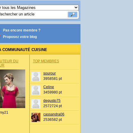
Pas encore membre ?
Proposez votre blog
A COMMUNAUTÉ CUISINE
AUTEUR DU
TOP MEMBRES
UR
sourour
3958581 pt
Celine
3459980 pt
degusto75
2572724 pt
my21
cassandra06
2536582 pt