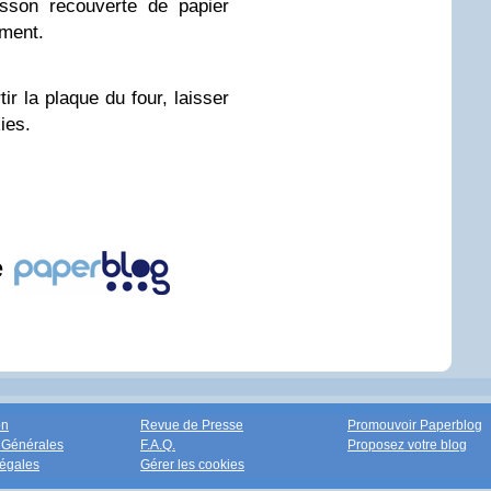
sson recouverte de papier
ement.
ir la plaque du four, laisser
ies.
e
on
Revue de Presse
Promouvoir Paperblog
 Générales
F.A.Q.
Proposez votre blog
égales
Gérer les cookies