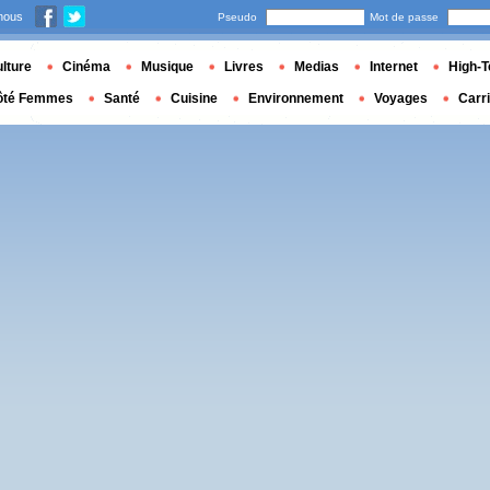
nous
Pseudo
Mot de passe
lture
Cinéma
Musique
Livres
Medias
Internet
High-T
ôté Femmes
Santé
Cuisine
Environnement
Voyages
Carr