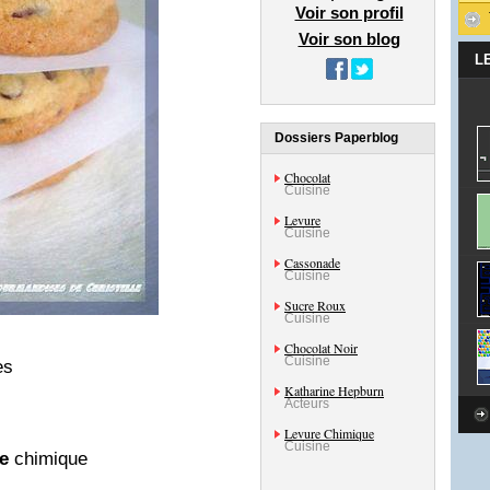
Voir son profil
Voir son blog
L
Dossiers Paperblog
Chocolat
Cuisine
Levure
Cuisine
Cassonade
Cuisine
Sucre Roux
Cuisine
Chocolat Noir
Cuisine
es
Katharine Hepburn
Acteurs
Levure Chimique
Cuisine
e
chimique