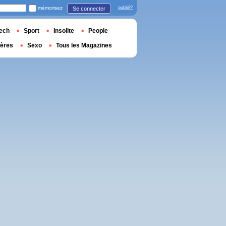
mémorisez
oublié?
Se connecter
ech
Sport
Insolite
People
ières
Sexo
Tous les Magazines