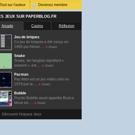
Tout sur l'auteur
Devenez membre
ES JEUX SUR PAPERBLOG.FR
Arcade
Casino
Réflexion
Jeu de briques
Ce jeu de briques a été conçu en
1985 par Alexei......
Jouez
Snake
Snake, de l'anglais signifiant «
serpent », est......
Jouez
Pacman
Pac-Man est un jeu vidéo créé en
1979 par le......
Jouez
Bubble
Puzzle Bobble aussi appelée Bust-a-
Move en......
Jouez
Découvrir l'espace Jeux