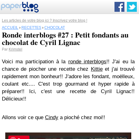
Les articles de votre blog ici ? Inscrivez votre blog !
ACCUEIL
›
RECETTES
›
CHOCOLAT
Ronde interblogs #27 : Petit fondants au
chocolat de Cyril Lignac
Par
Krimstel
Voici ma participation à la
ronde interblogs
!! J'ai eu la
chance de piocher une recette chez
Kittie
et j'ai trouvé
rapidement mon bonheur!! J'adore les fondant, moëlleux,
coulant etc.... C'est trop gourmand et hyper rapide à
préparer!! Ici, c'est une recette de Cyril Lignac!!
Délicieux!!
Allons voir ce que
Cindy
a pioché chez moi!!