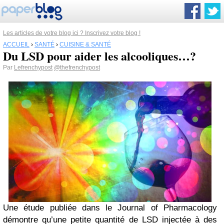
Les articles de votre blog ici ? Inscrivez votre blog !
ACCUEIL
›
SANTÉ
›
CUISINE & SANTÉ
Du LSD pour aider les alcooliques…?
Par
Lefrenchypost
@thefrenchypost
Une étude publiée dans le Journal of Pharmacology
démontre qu’une petite quantité de LSD injectée à des