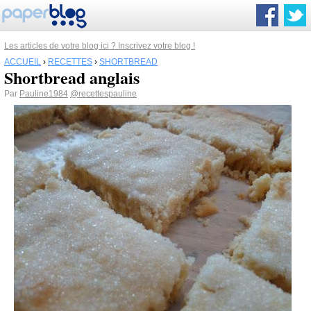
Les articles de votre blog ici ? Inscrivez votre blog !
ACCUEIL
›
RECETTES
›
SHORTBREAD
Shortbread anglais
Par
Pauline1984
@recettespauline