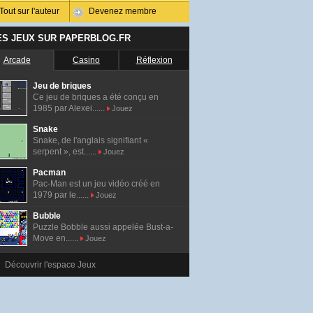
Tout sur l'auteur
Devenez membre
ES JEUX SUR PAPERBLOG.FR
Arcade
Casino
Réflexion
Jeu de briques
Ce jeu de briques a été conçu en
1985 par Alexei......
Jouez
Snake
Snake, de l'anglais signifiant «
serpent », est......
Jouez
Pacman
Pac-Man est un jeu vidéo créé en
1979 par le......
Jouez
Bubble
Puzzle Bobble aussi appelée Bust-a-
Move en......
Jouez
Découvrir l'espace Jeux