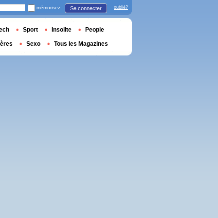
mémorisez
oublié?
Se connecter
ech
Sport
Insolite
People
ières
Sexo
Tous les Magazines