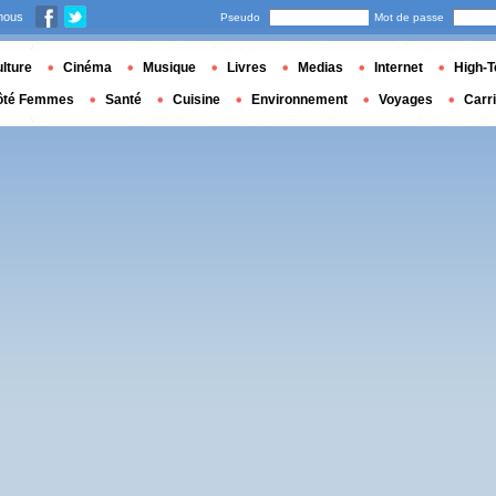
nous
Pseudo
Mot de passe
lture
Cinéma
Musique
Livres
Medias
Internet
High-T
ôté Femmes
Santé
Cuisine
Environnement
Voyages
Carr