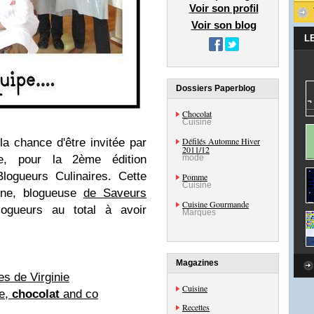
Voir son profil
Voir son blog
L
Dossiers Paperblog
Chocolat
Cuisine
Défilés Automne Hiver
la chance d'être invitée par
2011/12
de, pour la 2ème édition
mode
logueurs Culinaires. Cette
Pomme
Cuisine
rine, blogueuse
de Saveurs
Cuisine Gourmande
ogueurs au total à avoir
Marques
Magazines
s de Virginie
Cuisine
ie,
chocolat
and co
Recettes