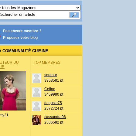
Pas encore membre ?
Proposez votre blog
A COMMUNAUTÉ CUISINE
AUTEUR DU
TOP MEMBRES
UR
sourour
3958581 pt
Celine
3459980 pt
degusto75
2572724 pt
my21
cassandra06
2536582 pt