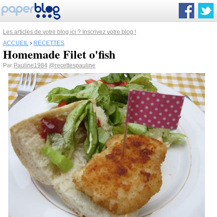
Les articles de votre blog ici ? Inscrivez votre blog !
ACCUEIL
›
RECETTES
Homemade Filet o'fish
Par
Pauline1984
@recettespauline