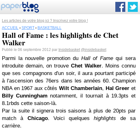
Les articles de votre blog ici ? Inscrivez votre blog !
ACCUEIL
›
SPORT
›
BASKETBALL
Hall of Fame : les highlights de Chet
Walker
Publié le 06 septembre 2012 par
Insidebasket
@insidebasket
Parmi la nouvelle promotion du
Hall of Fame
qui sera
introduite demain, on trouve
Chet Walker
. Moins connu
que ses compagnons d'un soir, il aura pourtant participé
à l'ascension des 76ers dans les années 60. Champion
NBA en 1967 aux côtés
Wilt Chamberlain
,
Hal Greer
et
Billy Cunningham
notamment, il tournait à 19.3pts et
8.1rbds cette saison-là.
Par la suite il signera trois saisons à plus de 20pts par
match à
Chicago
. Voici quelques
highlights
de sa
carrière.