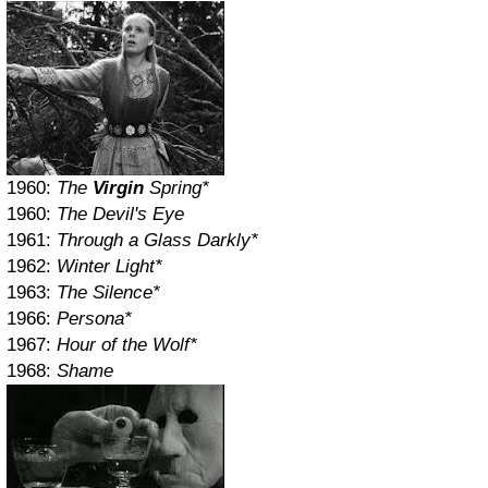
1960:
The
Virgin
Spring*
1960:
The Devil's Eye
1961:
Through a Glass Darkly*
1962:
Winter Light*
1963:
The Silence*
1966:
Persona*
1967:
Hour of the Wolf*
1968:
Shame