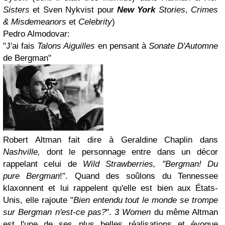
Sisters
et Sven Nykvist pour
New York
Stories
,
Crimes
& Misdemeanors
et
Celebrity
)
Pedro Almodovar:
"J'ai fais
Talons Aiguilles
en pensant à
Sonate D'Automne
de Bergman"
Robert Altman fait dire à Geraldine Chaplin dans
Nashville,
dont le personnage entre dans un décor
rappelant celui de
Wild Strawberries,
"Bergman! Du
pure Bergman
!". Quand des soûlons du Tennessee
klaxonnent et lui rappelent qu'elle est bien aux États-
Unis, elle rajoute "
Bien entendu tout le monde se trompe
sur Bergman n'est-ce pas?
".
3 Women
du même Altman
est l'une de ses plus belles réalisations et évoque