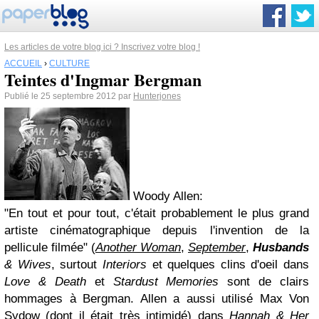
Les articles de votre blog ici ? Inscrivez votre blog !
ACCUEIL
›
CULTURE
Teintes d'Ingmar Bergman
Publié le 25 septembre 2012 par
Hunterjones
Woody Allen:
"En tout et pour tout, c'était probablement le plus grand
artiste cinématographique depuis l'invention de la
pellicule filmée" (
Another Woman
,
September
,
Husbands
& Wives
, surtout
Interiors
et quelques clins d'oeil dans
Love & Death
et
Stardust Memories
sont de clairs
hommages à Bergman. Allen a aussi utilisé Max Von
Sydow (dont il était très intimidé) dans
Hannah & Her