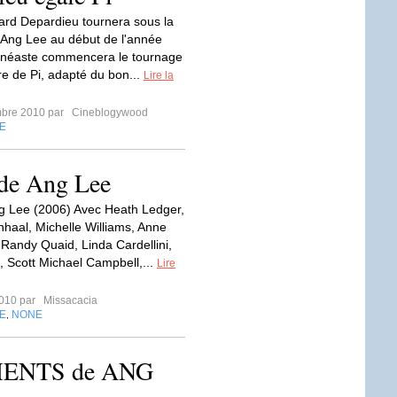
ard Depardieu tournera sous la
d'Ang Lee au début de l'année
inéaste commencera le tournage
re de Pi, adapté du bon...
Lire la
mbre 2010 par
Cineblogywood
E
de Ang Lee
g Lee (2006) Avec Heath Ledger,
nhaal, Michelle Williams, Anne
Randy Quaid, Linda Cardellini,
, Scott Michael Campbell,...
Lire
2010 par
Missacacia
E
NONE
,
ENTS de ANG