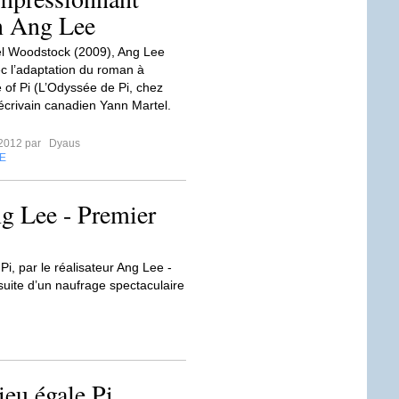
n Ang Lee
l Woodstock (2009), Ang Lee
ec l’adaptation du roman à
e of Pi (L’Odyssée de Pi, chez
’écrivain canadien Yann Martel.
t 2012 par
Dyaus
E
g Lee - Premier
i, par le réalisateur Ang Lee -
uite d’un naufrage spectaculaire
eu égale Pi