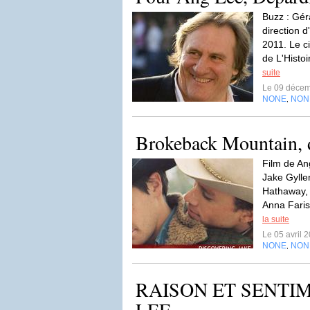
Buzz : Gér
direction 
2011. Le c
de L'Histoi
suite
Le 09 déce
NONE
NON
,
Brokeback Mountain, 
Film de An
Jake Gylle
Hathaway, 
Anna Faris
la suite
Le 05 avril 
NONE
NON
,
RAISON ET SENTIM