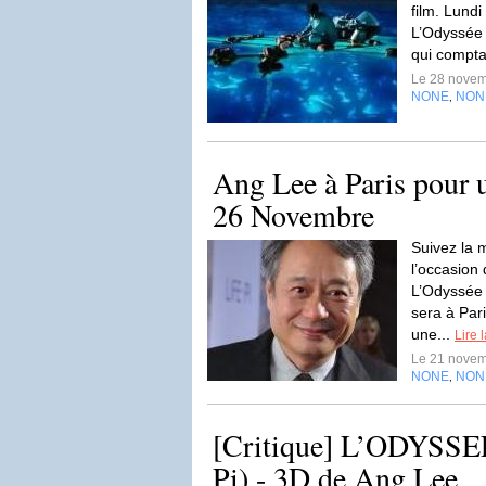
film. Lundi
L’Odyssée 
qui comptai
Le 28 nove
NONE
NON
,
Ang Lee à Paris pour u
26 Novembre
Suivez la m
l’occasion 
L’Odyssée 
sera à Par
une...
Lire 
Le 21 nove
NONE
NON
,
[Critique] L’ODYSSEE
Pi) - 3D de Ang Lee