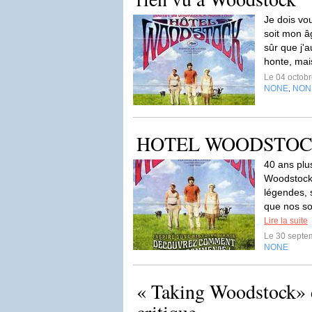
Je dois vo
soit mon â
sûr que j'a
honte, mai
Le 04 octob
NONE
NON
,
HOTEL WOODSTOCK (
40 ans plu
Woodstock 
légendes, 
que nos so
Lire la suite
Le 30 septe
NONE
« Taking Woodstock» 