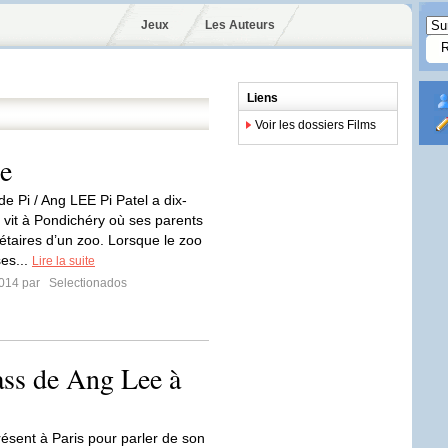
Jeux
Les Auteurs
Liens
Voir les dossiers Films
ee
e Pi / Ang LEE Pi Patel a dix-
l vit à Pondichéry où ses parents
iétaires d’un zoo. Lorsque le zoo
 ses...
Lire la suite
2014 par
Selectionados
ass de Ang Lee à
ésent à Paris pour parler de son