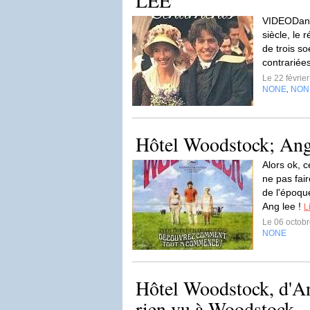
LEE
VIDEODans 
siècle, le 
de trois s
contrariées
Le 22 févrie
NONE
NON
,
Hôtel Woodstock; An
Alors ok, c
ne pas fai
de l'époqu
Ang lee !
L
Le 06 octob
NONE
Hôtel Woodstock, d'An
rien vu à Woodstock