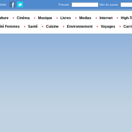
nous
Pseudo
Mot de passe
lture
Cinéma
Musique
Livres
Medias
Internet
High-T
ôté Femmes
Santé
Cuisine
Environnement
Voyages
Carr