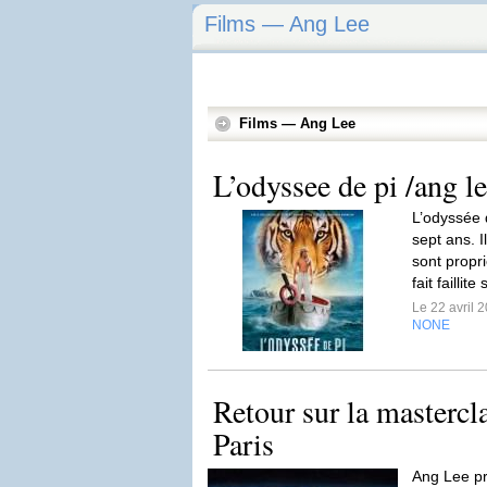
Films — Ang Lee
Films — Ang Lee
L’odyssee de pi /ang l
L’odyssée d
sept ans. I
sont propr
fait faillite
Le 22 avril 
NONE
Retour sur la mastercl
Paris
Ang Lee pr