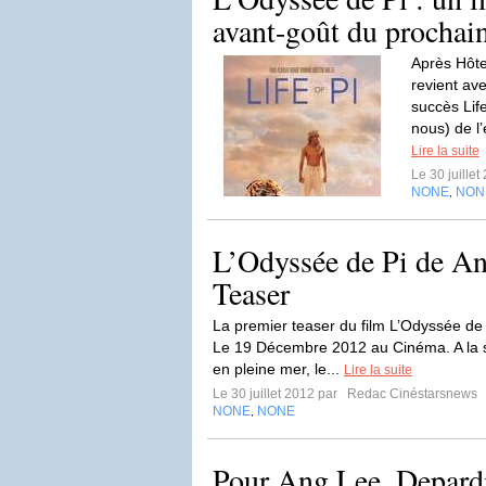
avant-goût du prochai
Après Hôte
revient av
succès Lif
nous) de l
Lire la suite
Le 30 juille
NONE
NON
,
L’Odyssée de Pi de An
Teaser
La premier teaser du film L’Odyssée de P
Le 19 Décembre 2012 au Cinéma. A la s
en pleine mer, le...
Lire la suite
Le 30 juillet 2012 par
Redac Cinéstarsnews
NONE
NONE
,
Pour Ang Lee, Depardi