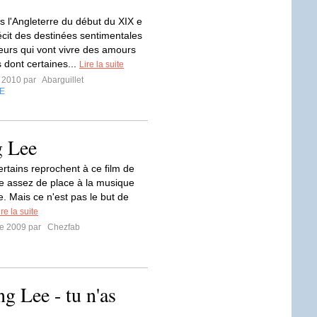
l'Angleterre du début du XIX e
récit des destinées sentimentales
oeurs qui vont vivre des amours
 dont certaines...
Lire la suite
r 2010 par
Abarguillet
E
g Lee
ertains reprochent à ce film de
re assez de place à la musique
e. Mais ce n'est pas le but de
ire la suite
re 2009 par
Chezfab
g Lee - tu n'as