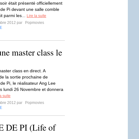
 soir était présenté officiellement
de Pi devant une salle comble
t parmi les...
Lire la suite
mbre 2012 par
Popmovies
E
ne master class le
aster class en direct. A
de la sortie prochaine de
de Pi, le réalisateur Ang Lee
is lundi 26 Novembre et donnera
la suite
mbre 2012 par
Popmovies
E
 DE PI (Life of