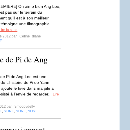
EMIERE] On aime bien Ang Lee,
st pas sur le terrain du
ent qu’il est à son meilleur,
témoigne une filmographie
Lire la suite
re 2012 par
Celine_diane
E
e de Pi de Ang
de Pi de Ang Lee est une
 de L’histoire de Pi de Yann
i ajouté le livre dans ma pile à
résisté à l’envie de regarder...
Lire
2012 par
3moopydelfy
E
NONE
NONE
NONE
,
,
,
impressionnant