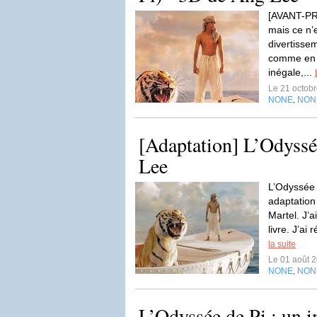
[AVANT-PR
mais ce n’e
divertissem
comme en 
inégale,...
Le 21 octob
NONE
NON
,
[Adaptation] L’Odyssé
Lee
L’Odyssée 
adaptation
Martel. J’a
livre. J’ai 
la suite
Le 01 août 
NONE
NON
,
L’Odyssée de Pi : un 