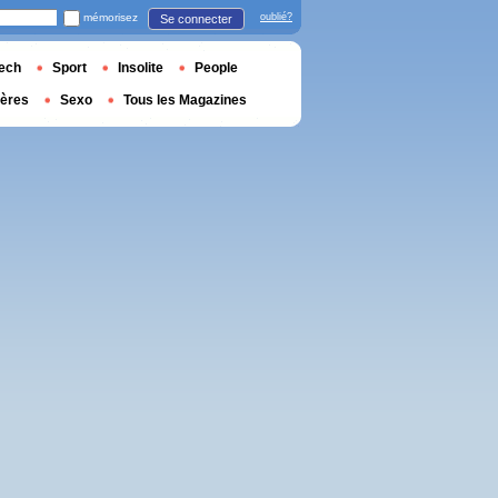
mémorisez
oublié?
Se connecter
ech
Sport
Insolite
People
ières
Sexo
Tous les Magazines