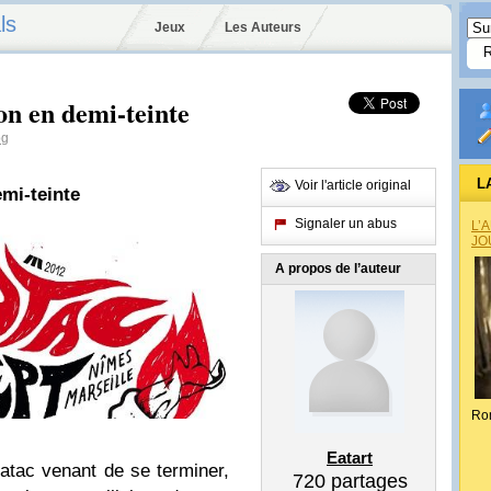
ls
Jeux
Les Auteurs
on en demi-teinte
og
L
Voir l'article original
emi-teinte
Signaler un abus
L’
JO
A propos de l’auteur
Ro
Eatart
atac venant de se terminer,
720
partages