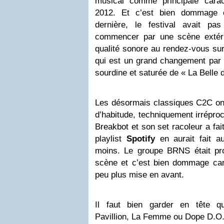
musical comme principale caract
2012. Et c’est bien dommage c
dernière, le festival avait pa
commencer par une scène extérie
qualité sonore au rendez-vous su
qui est un grand changement par r
sourdine et saturée de « La Belle 
Les désormais classiques C2C on
d’habitude, techniquement irrépro
Breakbot et son set racoleur a fai
playlist
Spotify
en aurait fait a
moins. Le groupe BRNS était pr
scène et c’est bien dommage car 
peu plus mise en avant.
Il faut bien garder en tête q
Pavillion, La Femme ou Dope D.O.