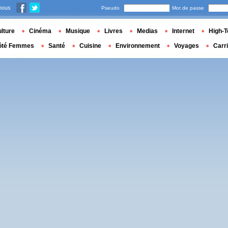
nous
Pseudo
Mot de passe
lture
Cinéma
Musique
Livres
Medias
Internet
High-T
ôté Femmes
Santé
Cuisine
Environnement
Voyages
Carr