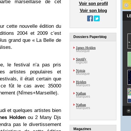
artie marseillaise de cet
Voir son profil
Voir son blog
L
 cette nouvelle édition du
ditions 2004 et 2009 c’est
Dossiers Paperblog
plus grand que « La Belle de
lises.
James Holden
Musique
Spotify
logiciel
e, le festival n’a pas pris
Noisia
s artistes populaires et
Musique
ivals, il était certain que
Holden
t ce fût le cas avec 35000
Marques
énement (Nîmes+Marseille).
Nathan
Marques
Nathan
Marques
udi et quelques artistes bien
mes Holden
ou 2 Many Djs
iendra pas le divertissement
Magazines