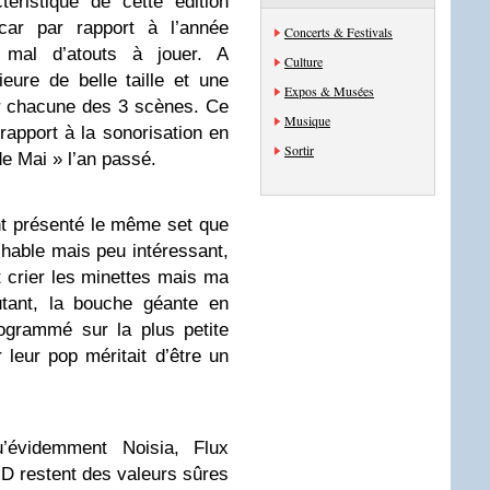
éristique de cette édition
ar par rapport à l’année
Concerts & Festivals
s mal d’atouts à jouer. A
Culture
ure de belle taille et une
Expos & Musées
r chacune des 3 scènes. Ce
Musique
apport à la sonorisation en
Sortir
de Mai » l’an passé.
t présenté le même set que
chable mais peu intéressant,
t crier les minettes mais ma
utant, la bouche géante en
ogrammé sur la plus petite
leur pop méritait d’être un
u’évidemment Noisia, Flux
D restent des valeurs sûres