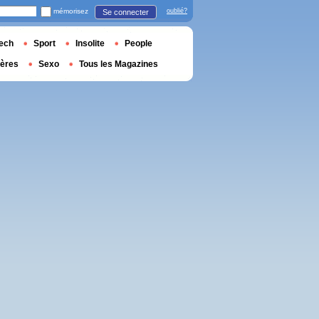
mémorisez
oublié?
Se connecter
ech
Sport
Insolite
People
ières
Sexo
Tous les Magazines