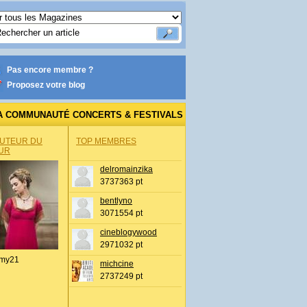
Pas encore membre ?
Proposez votre blog
A COMMUNAUTÉ CONCERTS & FESTIVALS
AUTEUR DU
TOP MEMBRES
UR
delromainzika
3737363 pt
bentlyno
3071554 pt
cineblogywood
2971032 pt
my21
michcine
2737249 pt