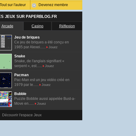
Tout sur l'auteur
Devenez membre
ES JEUX SUR PAPERBLOG.FR
Arcade
Casino
Réflexion
Jeu de briques
Ce jeu de briques a été conçu en
1985 par Alexei......
Jouez
Snake
Snake, de l'anglais signifiant «
serpent », est......
Jouez
Pacman
Pac-Man est un jeu vidéo créé en
1979 par le......
Jouez
Bubble
Puzzle Bobble aussi appelée Bust-a-
Move en......
Jouez
Découvrir l'espace Jeux