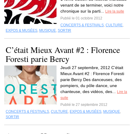
venant de se terminer, voici notre
chronique sur la parti...
Lire la suite
Publié le 01 octobre 2012
CONCERTS & FESTIVALS
,
CULTURE
,
EXPOS & MUSÉES
,
MUSIQUE
,
SORTIR
C’était Mieux Avant #2 : Florence
Foresti parie Bercy
Jeudi 27 septembre, 2012 C’était
Mieux Avant #2 : Florence Foresti
parie Bercy Des danceuses, des
pompiers, du pôle dance, une
chanteuse, des vidéos, des...
Lire la
suite
Publié le 27 septembre 2012
CONCERTS & FESTIVALS
,
CULTURE
,
EXPOS & MUSÉES
,
MUSIQUE
,
SORTIR