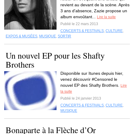
revient au devant de la scène. Après
3 ans d'absence, Zazie propose un
album envoûtant...
Lire la suite
Publié le 22 mars 2013
CONCERTS & FESTIVALS
,
CULTURE
,
EXPOS & MUSÉES
,
MUSIQUE
,
SORTIR
Un nouvel EP pour les Shafty
Brothers
Disponible sur Itunes depuis hier,
venez découvrir #Censored le
nouvel EP des Shafty Brothers.
Lire
la suite
Publié le 24 janvier 2013
CONCERTS & FESTIVALS
,
CULTURE
,
MUSIQUE
Bonaparte à la Flèche d’Or