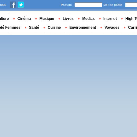
nous
Pseudo
Mot de passe
lture
Cinéma
Musique
Livres
Medias
Internet
High-T
ôté Femmes
Santé
Cuisine
Environnement
Voyages
Carr