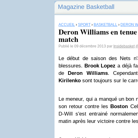
Magazine Basketball
ACCUEIL
›
SPORT
›
BASKETBALL
›
DERON W
Deron Williams en tenue
match
Publié le 09 décembre 2013 par
Insidebasket
@
Le début de saison des Nets n'
blessures.
Brook
Lopez
a déjà fai
de
Deron
Williams
. Cependan
Kirilenko
sont toujours sur le car
Le meneur, qui a manqué un bon n
son retour contre les
Boston
Celt
D-Will s'est entrainé normaleme
matin après leur victoire contre l