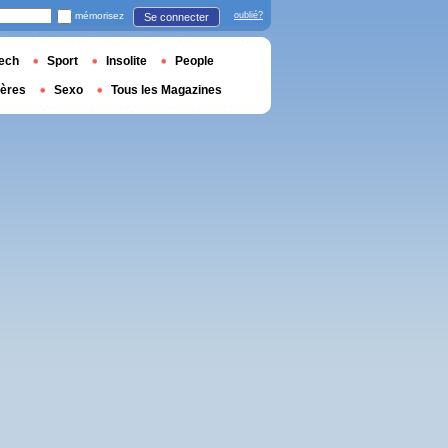
mémorisez
oublié?
Se connecter
ech
Sport
Insolite
People
ières
Sexo
Tous les Magazines