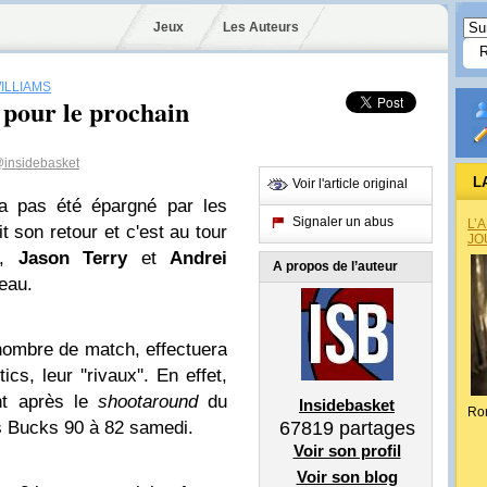
Jeux
Les Auteurs
ILLIAMS
 pour le prochain
insidebasket
L
Voir l'article original
a pas été épargné par les
Signaler un abus
L’
t son retour et c'est au tour
JO
t,
Jason
Terry
et
Andrei
A propos de l’auteur
reau.
ombre de match, effectuera
ics, leur ''rivaux''. En effet,
nt après le
shootaround
du
Insidebasket
Ro
es Bucks 90 à 82 samedi.
67819
partages
Voir son profil
Voir son blog