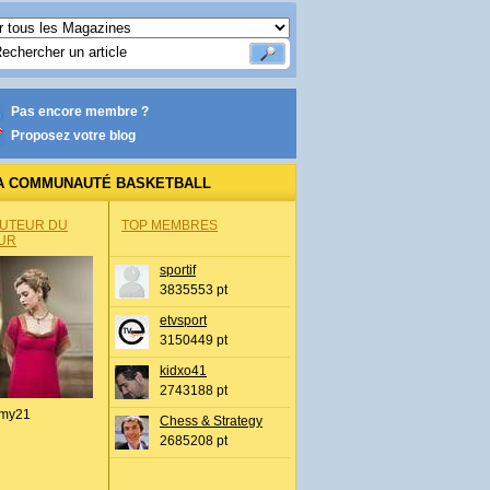
Pas encore membre ?
Proposez votre blog
A COMMUNAUTÉ BASKETBALL
AUTEUR DU
TOP MEMBRES
UR
sportif
3835553 pt
etvsport
3150449 pt
kidxo41
2743188 pt
my21
Chess & Strategy
2685208 pt