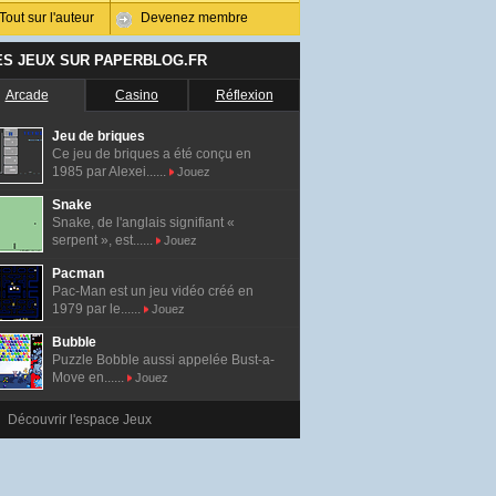
Tout sur l'auteur
Devenez membre
ES JEUX SUR PAPERBLOG.FR
Arcade
Casino
Réflexion
Jeu de briques
Ce jeu de briques a été conçu en
1985 par Alexei......
Jouez
Snake
Snake, de l'anglais signifiant «
serpent », est......
Jouez
Pacman
Pac-Man est un jeu vidéo créé en
1979 par le......
Jouez
Bubble
Puzzle Bobble aussi appelée Bust-a-
Move en......
Jouez
Découvrir l'espace Jeux