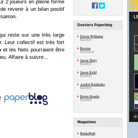
r 2 joueurs en pleine forme
e revenir à un bilan positif
 saison.
L
Dossiers Paperblog
i reste sur une très large
Deron Williams
Basket
. Leur collectif est très fort
Boston
o
et les Nets pourraient être
Musique
u. Affaire à suivre...
Jason Terry
Basket
Jason Kidd
Basket
Andreï Kirilenko
Basket
e
Rajon Rondo
Basket
Magazines
Basketball