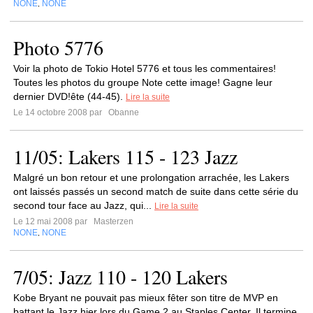
NONE
NONE
,
Photo 5776
Voir la photo de Tokio Hotel 5776 et tous les commentaires!
Toutes les photos du groupe Note cette image! Gagne leur
dernier DVD!ête (44-45).
Lire la suite
Le 14 octobre 2008 par
Obanne
11/05: Lakers 115 - 123 Jazz
Malgré un bon retour et une prolongation arrachée, les Lakers
ont laissés passés un second match de suite dans cette série du
second tour face au Jazz, qui...
Lire la suite
Le 12 mai 2008 par
Masterzen
NONE
NONE
,
7/05: Jazz 110 - 120 Lakers
Kobe Bryant ne pouvait pas mieux fêter son titre de MVP en
battant le Jazz hier lors du Game 2 au Staples Center. Il termine