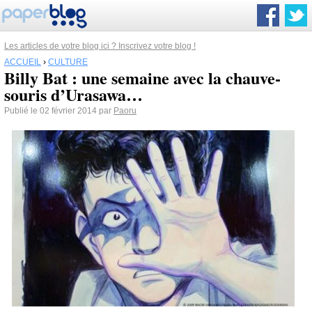
Les articles de votre blog ici ? Inscrivez votre blog !
ACCUEIL
›
CULTURE
Billy Bat : une semaine avec la chauve-
souris d’Urasawa…
Publié le 02 février 2014 par
Paoru