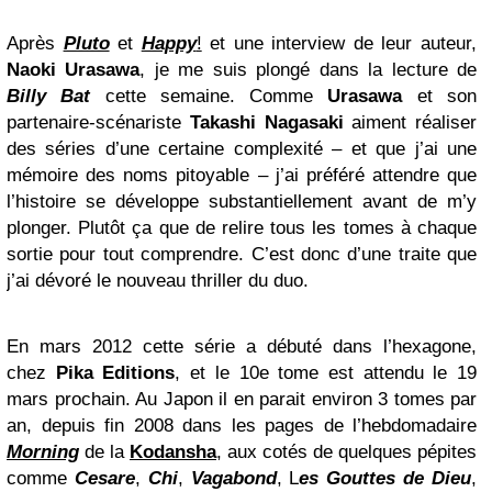
Après
Pluto
et
Happy
!
et une interview de leur auteur,
Naoki Urasawa
, je me suis plongé dans la lecture de
Billy Bat
cette semaine. Comme
Urasawa
et son
partenaire-scénariste
Takashi Nagasaki
aiment réaliser
des séries d’une certaine complexité – et que j’ai une
mémoire des noms pitoyable – j’ai préféré attendre que
l’histoire se développe substantiellement avant de m’y
plonger. Plutôt ça que de relire tous les tomes à chaque
sortie pour tout comprendre. C’est donc d’une traite que
j’ai dévoré le nouveau thriller du duo.
En mars 2012 cette série a débuté dans l’hexagone,
chez
Pika Editions
, et le 10e tome est attendu le 19
mars prochain. Au Japon il en parait environ 3 tomes par
an, depuis fin 2008 dans les pages de l’hebdomadaire
Morning
de la
Kodansha
, aux cotés de quelques pépites
comme
Cesare
,
Chi
,
Vagabond
, L
es Gouttes de Dieu
,