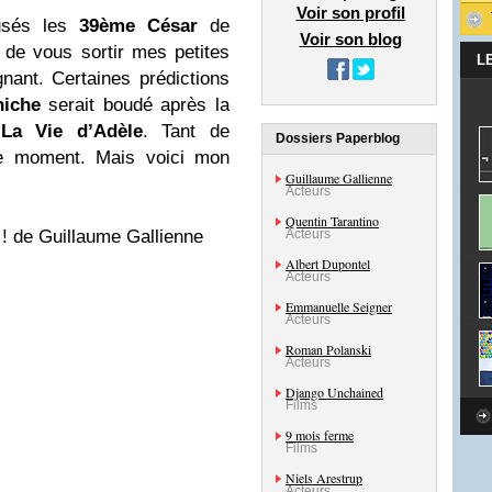
Voir son profil
usés les
39ème César
de
Voir son blog
dé de vous sortir mes petites
L
nant. Certaines prédictions
iche
serait boudé après la
e
La Vie d’Adèle
. Tant de
Dossiers Paperblog
le moment. Mais voici mon
Guillaume Gallienne
Acteurs
Quentin Tarantino
 ! de Guillaume Gallienne
Acteurs
Albert Dupontel
Acteurs
Emmanuelle Seigner
Acteurs
Roman Polanski
Acteurs
Django Unchained
Films
9 mois ferme
Films
Niels Arestrup
Acteurs