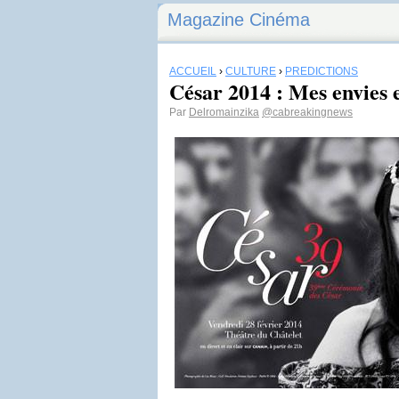
Magazine Cinéma
ACCUEIL
›
CULTURE
›
PRÉDICTIONS
César 2014 : Mes envies e
Par
Delromainzika
@cabreakingnews