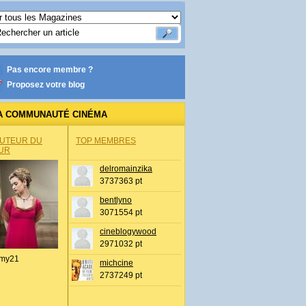
Pas encore membre ?
Proposez votre blog
A COMMUNAUTÉ CINÉMA
AUTEUR DU
TOP MEMBRES
UR
delromainzika
3737363 pt
bentlyno
3071554 pt
cineblogywood
2971032 pt
my21
michcine
2737249 pt