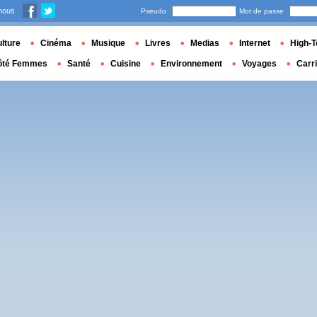
nous
Pseudo
Mot de passe
lture
Cinéma
Musique
Livres
Medias
Internet
High-T
ôté Femmes
Santé
Cuisine
Environnement
Voyages
Carr