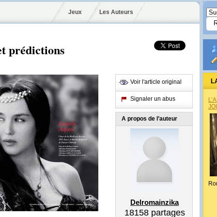
Jeux
Les Auteurs
t prédictions
L
Voir l'article original
Signaler un abus
L’
JO
A propos de l’auteur
Ro
Delromainzika
18158
partages