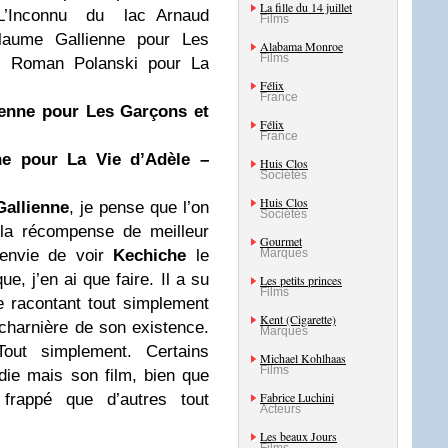
La fille du 14 juillet
L’Inconnu du lac Arnaud
Films
laume Gallienne pour Les
Alabama Monroe
Films
 ! Roman Polanski pour La
Félix
France
ienne
pour Les Garçons et
Félix
France
he pour La Vie d’Adèle –
Huis Clos
Sociétés
Huis Clos
Gallienne
, je pense que l’on
Sociétés
à la récompense de meilleur
Gourmet
s envie de voir
Kechiche
le
Marques
e, j’en ai que faire. Il a su
Les petits princes
Films
e racontant tout simplement
Kent (Cigarette)
harnière de son existence.
Marques
 Tout simplement. Certains
Michael Kohlhaas
Films
die mais son film, bien que
Fabrice Luchini
frappé que d’autres tout
Acteurs
Les beaux Jours