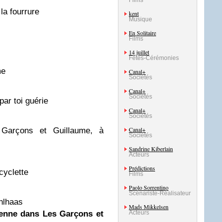
Films
 la fourrure
kent
Musique
En Solitaire
Films
14 juillet
Fêtes-Cérémonies
rme
Canal+
Sociétés
Canal+
Sociétés
ar toi guérie
Canal+
Sociétés
Canal+
 Garçons et Guillaume, à
Sociétés
Sandrine Kiberlain
Acteurs
Prédictions
icyclette
Films
Paolo Sorrentino
Scénariste-Réalisateur
hlhaas
Mads Mikkelsen
ienne dans Les Garçons et
Acteurs