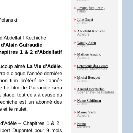
Jimmy (film, 1996)
Films
Julie Gayet
Polanski
Acteurs
Abdellatif Kechiche
Acteurs
d’Abdellatif Kechiche
Woody Allen
 d’Alain Guiraudie
Acteurs
apitres 1 & 2 d’Abdellatif
Mathieu Amalric
Acteurs
Cérémonie des Césars
eaucoup aimé
La Vie d’Adèle
.
Fêtes-Cérémonies
raie claque l’année dernière
Michel Bouquet
 mon film préféré de l’année
Acteurs
e Le film de Guiraudie sera
Arnaud Desplechin
Scénariste-Réalisateur
 place, tout cela à cause du
Nemo Schiffman
Kechiche est un abonné des
Acteurs
 et le mulet.
Marine Vacth
Acteurs
d’Adèle – Chapitres 1 & 2
Nemo
Musées
lbert Dupontel pour 9 mois