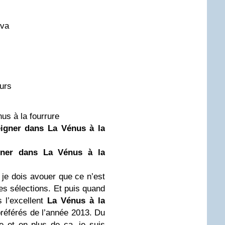
 va
ours
us à la fourrure
igner dans La Vénus à la
ner dans La Vénus à la
, je dois avouer que ce n’est
ces sélections. Et puis quand
 l’excellent
La Vénus à la
préférés de l’année 2013. Du
e et en plus de ça, je suis