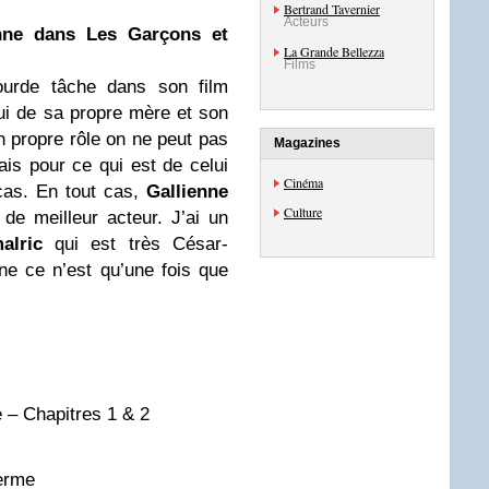
Bertrand Tavernier
Acteurs
nne dans Les Garçons et
La Grande Bellezza
Films
urde tâche dans son film
ui de sa propre mère et son
n propre rôle on ne peut pas
Magazines
is pour ce qui est de celui
Cinéma
 cas. En tout cas,
Gallienne
Culture
de meilleur acteur. J’ai un
alric
qui est très César-
ne ce n’est qu’une fois que
– Chapitres 1 & 2
 ferme