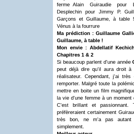
ferme Alain Guiraudie pour 
Desplechin pour Jimmy P. Guil
Garçons et Guillaume, à table
Vénus à la fourrure
Ma prédiction :
Guillaume Gall
Guillau
me, à table !
Mon envie : Abdellatif Kechic
Chapitres 1 & 2
Si beaucoup parlent d’une année
peut déjà dire qu’il aura droit 
réalisateur. Cependant, j’ai trè
remporter. Malgré toute la polémiqu
mettre en boite un film magnifiqu
la vie d’une femme à un moment c
C’est brillant et passionnant.
préfèreraient certainement Guirau
très bon, ne m’a pas autant 
simplement.
Meilleur acteur