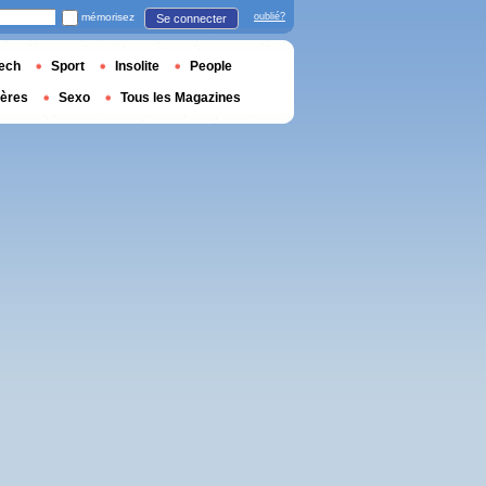
mémorisez
oublié?
Se connecter
ech
Sport
Insolite
People
ières
Sexo
Tous les Magazines