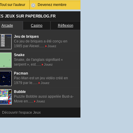
Tout sur l'auteur
Devenez membre
ES JEUX SUR PAPERBLOG.FR
Arcade
Casino
Réflexion
Jeu de briques
Ce jeu de briques a été conçu en
1985 par Alexei......
Jouez
Snake
Snake, de l'anglais signifiant «
serpent », est......
Jouez
Pacman
Pac-Man est un jeu vidéo créé en
1979 par le......
Jouez
Bubble
Puzzle Bobble aussi appelée Bust-a-
Move en......
Jouez
Découvrir l'espace Jeux