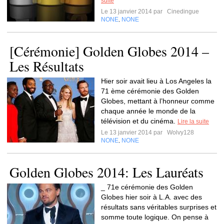
suite
Le 13 janvier 2014 par
Cinedingue
NONE
NONE
,
[Cérémonie] Golden Globes 2014 –
Les Résultats
Hier soir avait lieu à Los Angeles la
71 ème cérémonie des Golden
Globes, mettant à l’honneur comme
chaque année le monde de la
télévision et du cinéma.
Lire la suite
Le 13 janvier 2014 par
Wolvy128
NONE
NONE
,
Golden Globes 2014: Les Lauréats
_ 71e cérémonie des Golden
Globes hier soir à L.A. avec des
résultats sans véritables surprises et
somme toute logique. On pense à