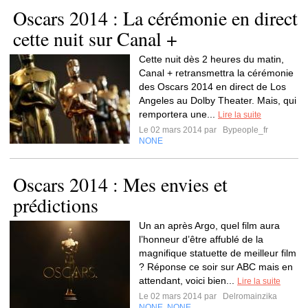
Oscars 2014 : La cérémonie en direct
cette nuit sur Canal +
Cette nuit dès 2 heures du matin,
Canal + retransmettra la cérémonie
des Oscars 2014 en direct de Los
Angeles au Dolby Theater. Mais, qui
remportera une...
Lire la suite
Le 02 mars 2014 par
Bypeople_fr
NONE
Oscars 2014 : Mes envies et
prédictions
Un an après Argo, quel film aura
l’honneur d’être affublé de la
magnifique statuette de meilleur film
? Réponse ce soir sur ABC mais en
attendant, voici bien...
Lire la suite
Le 02 mars 2014 par
Delromainzika
NONE
NONE
,