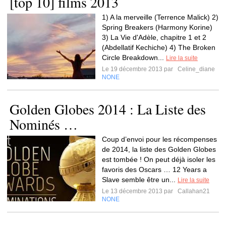
[top 10] films 2013
1) A la merveille (Terrence Malick) 2)
Spring Breakers (Harmony Korine)
3) La Vie d'Adèle, chapitre 1 et 2
(Abdellatif Kechiche) 4) The Broken
Circle Breakdown...
Lire la suite
Le 19 décembre 2013 par
Celine_diane
NONE
Golden Globes 2014 : La Liste des
Nominés …
Coup d’envoi pour les récompenses
de 2014, la liste des Golden Globes
est tombée ! On peut déjà isoler les
favoris des Oscars … 12 Years a
Slave semble être un...
Lire la suite
Le 13 décembre 2013 par
Callahan21
NONE