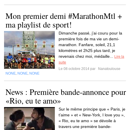
Mon premier demi #MarathonMtl +
ma playlist de sport!
Dimanche passé, j’ai couru pour la
première fois de ma vie un demi-
marathon. Fanfare, soleil, 21,1
kilomètres et 2h25 plus tard, je
revenais chez moi, médaille...
Lire la
suite
Le 08 octobre 2014 par
Nanatoulouse
NONE
NONE
NONE
,
,
News : Première bande-annonce pour
«Rio, eu te amo»
Sur le même principe que « Paris, je
t’aime » et « New-York, I love you »,
« Rio, eu te amo » se dévoile à
travers une première bande-