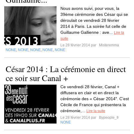
Nous avons suivi, pour vous, la
39ème cérémonie des César qui se
déroulait ce vendredi 28 février
2014 à Paris. La soirée fut celle de
Guillaume Gallienne : ave...
Lire la
suite
Le 28 février 2014 par
Misteremma
NONE
NONE
NONE
NONE
NONE
,
,
,
,
César 2014 : La cérémonie en direct
ce soir sur Canal +
Ce vendredi 28 février, Canal +
diffusera en clair et en direct la
cérémonie des « César 2014″. C’est
Cécile de France qui présentera la
cérémonie,...
Lire la suite
Le 28 février 2014 par
Bypeople_fr
NONE