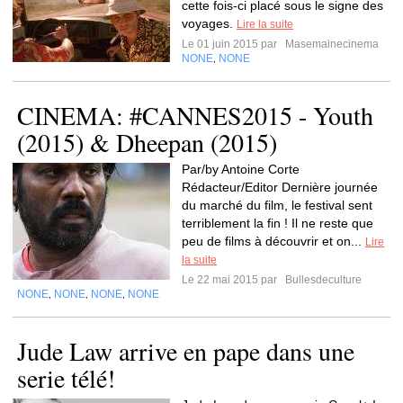
cette fois-ci placé sous le signe des
voyages.
Lire la suite
Le 01 juin 2015 par
Masemainecinema
NONE
NONE
,
CINEMA: #CANNES2015 - Youth
(2015) & Dheepan (2015)
Par/by Antoine Corte
Rédacteur/Editor Dernière journée
du marché du film, le festival sent
terriblement la fin ! Il ne reste que
peu de films à découvrir et on...
Lire
la suite
Le 22 mai 2015 par
Bullesdeculture
NONE
NONE
NONE
NONE
,
,
,
Jude Law arrive en pape dans une
serie télé!