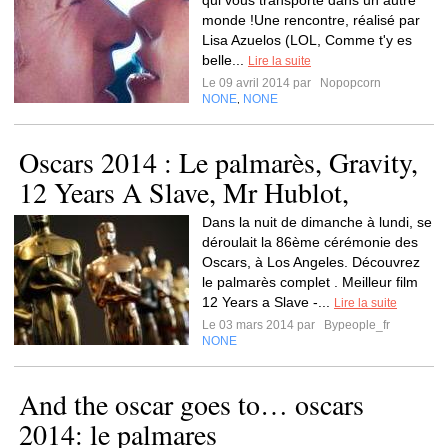
qui vous transporte dans un autre
monde !Une rencontre, réalisé par
Lisa Azuelos (LOL, Comme t'y es
belle...
Lire la suite
Le 09 avril 2014 par
Nopopcorn
NONE
NONE
,
Oscars 2014 : Le palmarès, Gravity,
12 Years A Slave, Mr Hublot,
Dans la nuit de dimanche à lundi, se
déroulait la 86ème cérémonie des
Oscars, à Los Angeles. Découvrez
le palmarès complet . Meilleur film
12 Years a Slave -...
Lire la suite
Le 03 mars 2014 par
Bypeople_fr
NONE
And the oscar goes to… oscars
2014: le palmares