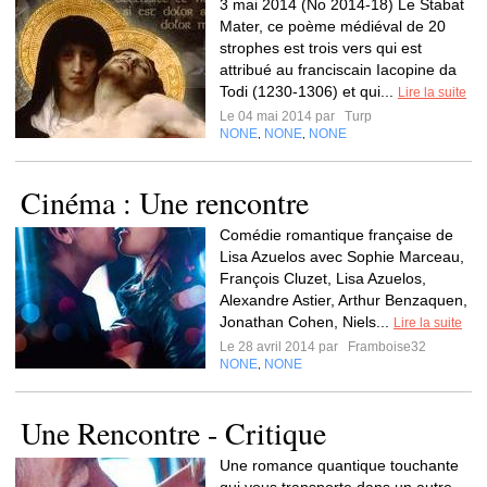
3 mai 2014 (No 2014-18) Le Stabat
Mater, ce poème médiéval de 20
strophes est trois vers qui est
attribué au franciscain Iacopine da
Todi (1230-1306) et qui...
Lire la suite
Le 04 mai 2014 par
Turp
NONE
NONE
NONE
,
,
Cinéma : Une rencontre
Comédie romantique française de
Lisa Azuelos avec Sophie Marceau,
François Cluzet, Lisa Azuelos,
Alexandre Astier, Arthur Benzaquen,
Jonathan Cohen, Niels...
Lire la suite
Le 28 avril 2014 par
Framboise32
NONE
NONE
,
Une Rencontre - Critique
Une romance quantique touchante