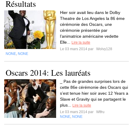
Résultats
Hier soir avait lieu dans le Dolby
Theatre de Los Angeles la 86 ème
cérémonie des Oscars, une
cérémonie présentée par
l’animatrice américaine vedette
Elle...
Lire la suite
Le 03 mars 2014 par
Wolvy128
NONE
NONE
,
Oscars 2014: Les lauréats
_ Pas de grandes surprises lors de
cette 86e cérémonie des Oscars qui
s’est tenue hier soir avec 12 Years a
Slave et Gravity qui se partagent le
plus...
Lire la suite
Le 03 mars 2014 par
Wtfru
NONE
NONE
,