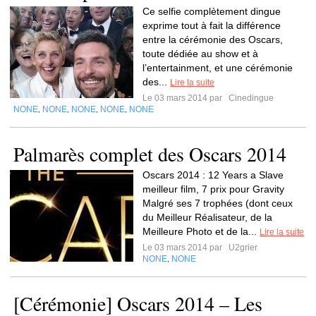
Ce selfie complètement dingue
exprime tout à fait la différence
entre la cérémonie des Oscars,
toute dédiée au show et à
l’entertainment, et une cérémonie
des...
Lire la suite
Le 03 mars 2014 par
Cinedingue
NONE
NONE
NONE
NONE
NONE
,
,
,
,
Palmarès complet des Oscars 2014
Oscars 2014 : 12 Years a Slave
meilleur film, 7 prix pour Gravity
Malgré ses 7 trophées (dont ceux
du Meilleur Réalisateur, de la
Meilleure Photo et de la...
Lire la suite
Le 03 mars 2014 par
U2grier
NONE
NONE
,
[Cérémonie] Oscars 2014 – Les