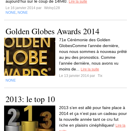
aujourd’hui sur le coup de 14h40.
Lire la suite
Le 16 janvier 2014 par
Wolvy128
NONE
NONE
,
Golden Globes Awards 2014
71e Cérémonie des Golden
GlobesComme l’année dernière,
nous nous sommes à nouveau prêté
au jeu des pronostics. Comme
l’année dernière, nous avons vu
moins de...
Lire la suite
Le 13 janvier 2014 par
Tix
NONE
2013: le top 10
2013 s’en est allé pour faire place à
2014 et ça n’est pas un cadeau pour
la nouvelle année tant ce cru fut
riche en plaisirs cinéphiliques!
Lire la