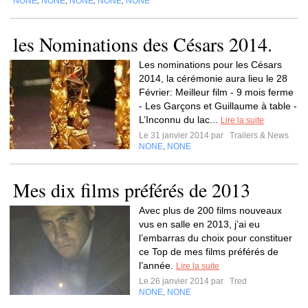
NONE
NONE
NONE
NONE
NONE
,
,
,
,
les Nominations des Césars 2014.
Les nominations pour les Césars
2014, la cérémonie aura lieu le 28
Février: Meilleur film - 9 mois ferme
- Les Garçons et Guillaume à table -
L’Inconnu du lac...
Lire la suite
Le 31 janvier 2014 par
Trailers & News
NONE
NONE
,
Mes dix films préférés de 2013
Avec plus de 200 films nouveaux
vus en salle en 2013, j’ai eu
l’embarras du choix pour constituer
ce Top de mes films préférés de
l’année.
Lire la suite
Le 26 janvier 2014 par
Tred
NONE
NONE
,