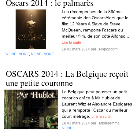
Oscars 2014 : le palmarès
Les récompenses de la 86ème
cérémonie des OscarsAlors que le
film 12 Years A Slave de Steve
McQueen, remporte l'oscars du
meilleur film, de son côté Alfonso...
Lire la suite
Le 03 mars 2014 par
Nopopcorn
NONE
NONE
NONE
NONE
,
,
,
OSCARS 2014 : La Belgique reçoit
une petite couronne
La Belgique peut pousser un petit
cocorico grâce à Mr Hublot de
Laurent Witz et Alexandre Espigares
qui a remporté l’Oscar du meilleur
court métrage.
Lire la suite
Le 03 mars 2014 par
Misteremma
NONE