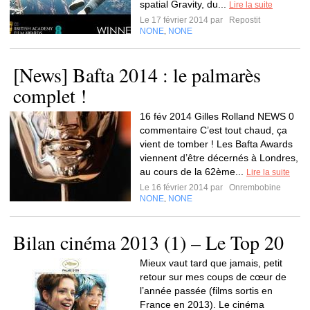
spatial Gravity, du...
Lire la suite
Le 17 février 2014 par
Repostit
NONE
NONE
,
[News] Bafta 2014 : le palmarès
complet !
16 fév 2014 Gilles Rolland NEWS 0
commentaire C’est tout chaud, ça
vient de tomber ! Les Bafta Awards
viennent d’être décernés à Londres,
au cours de la 62ème...
Lire la suite
Le 16 février 2014 par
Onrembobine
NONE
NONE
,
Bilan cinéma 2013 (1) – Le Top 20
Mieux vaut tard que jamais, petit
retour sur mes coups de cœur de
l’année passée (films sortis en
France en 2013). Le cinéma