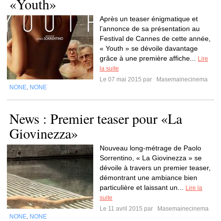
«Youth»
Après un teaser énigmatique et
l’annonce de sa présentation au
Festival de Cannes de cette année,
« Youth » se dévoile davantage
grâce à une première affiche...
Lire
la suite
Le 07 mai 2015 par
Masemainecinema
NONE
NONE
,
News : Premier teaser pour «La
Giovinezza»
Nouveau long-métrage de Paolo
Sorrentino, « La Giovinezza » se
dévoile à travers un premier teaser,
démontrant une ambiance bien
particulière et laissant un...
Lire la
suite
Le 11 avril 2015 par
Masemainecinema
NONE
NONE
,