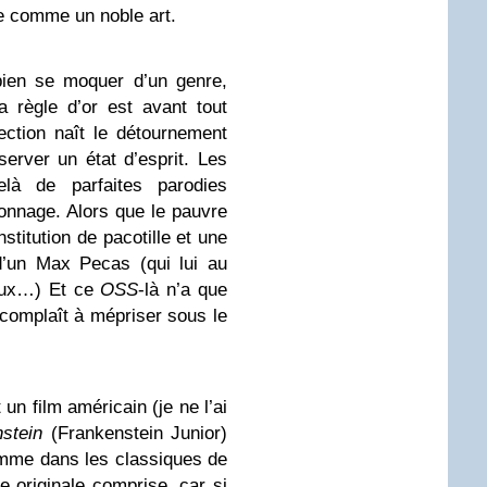
e comme un noble art.
bien se moquer d’un genre,
la règle d’or est avant tout
ection naît le détournement
server un état d’esprit. Les
à de parfaites parodies
ionnage. Alors que le pauvre
titution de pacotille et une
e d’un Max Pecas (qui lui au
ieux…) Et ce
OSS
-là n’a que
e complaît à mépriser sous le
un film américain (je ne l’ai
stein
(Frankenstein Junior)
comme dans les classiques de
e originale comprise, car si