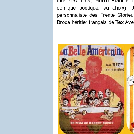
tous ses films,
Pierre Etaix
et s
comique poétique, au choix),
personnaliste des Trente Glorie
Broca héritier français de
Tex
Aver
…