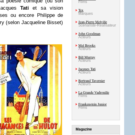
a poésie comique (ou son
Films
 Jacques
Tati
et sa vision
Tex
Marques
uses ou encore Philippe de
Jean-Pierre Melville
y (selon Jacqueline Bisset)
Scénariste-Réalisateur
John Goodman
Acteurs
Mel Brooks
Acteurs
Bill Murray
Acteurs
Jacques Tati
Acteurs
Bertrand Tavernier
Acteurs
La Grande Vadrouille
Films
Frankenstein Junior
Films
Magazine