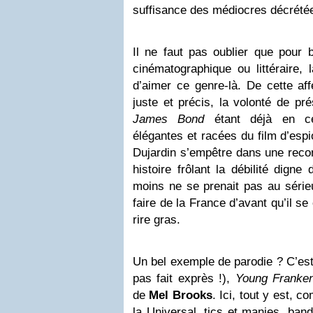
suffisance des médiocres décrété
Il ne faut pas oublier que pour 
cinématographique ou littéraire, 
d’aimer ce genre-là. De cette aff
juste et précis, la volonté de pré
James Bond
étant déjà en cel
élégantes et racées du film d’esp
Dujardin s’empêtre dans une recons
histoire frôlant la débilité dign
moins ne se prenait pas au sér
faire de la France d’avant qu’il s
rire gras.
Un bel exemple de parodie ? C’est 
pas fait exprès !),
Young Franken
de
Mel Brooks
. Ici, tout y est, 
la Universal, tics et manies, band