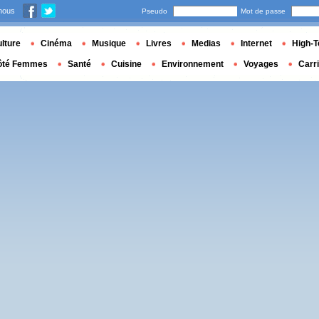
nous
Pseudo
Mot de passe
lture
Cinéma
Musique
Livres
Medias
Internet
High-T
ôté Femmes
Santé
Cuisine
Environnement
Voyages
Carr