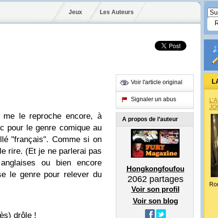
Jeux
Les Auteurs
L
Voir l'article original
Signaler un abus
L’
JO
 me le reproche encore, à
A propos de l’auteur
lic pour le genre comique au
llé "français". Comme si on
e rire. (Et je ne parlerai pas
 anglaises ou bien encore
Hongkongfoufou
se le genre pour relever du
2062
partages
Ro
Voir son profil
Voir son blog
ès) drôle !