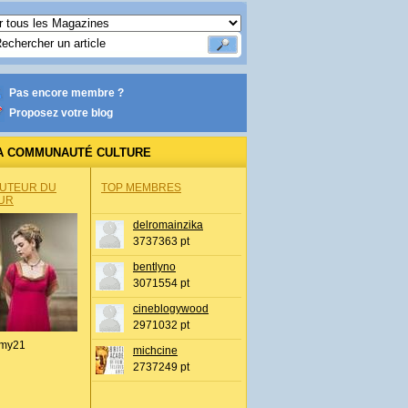
Pas encore membre ?
Proposez votre blog
A COMMUNAUTÉ CULTURE
AUTEUR DU
TOP MEMBRES
UR
delromainzika
3737363 pt
bentlyno
3071554 pt
cineblogywood
2971032 pt
my21
michcine
2737249 pt