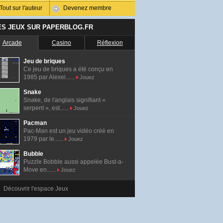
Tout sur l'auteur
Devenez membre
ES JEUX SUR PAPERBLOG.FR
Arcade
Casino
Réflexion
Jeu de briques
Ce jeu de briques a été conçu en
1985 par Alexei......
Jouez
Snake
Snake, de l'anglais signifiant «
serpent », est......
Jouez
Pacman
Pac-Man est un jeu vidéo créé en
1979 par le......
Jouez
Bubble
Puzzle Bobble aussi appelée Bust-a-
Move en......
Jouez
Découvrir l'espace Jeux