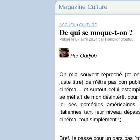
Magazine Culture
ACCUEIL
›
CULTURE
De qui se moque-t-on ?
Publié le 07 avril 2014 par
Hongkongfoufou
Par Oddjob
On m’a souvent reproché (et on
juste titre) de n’être pas bon pub
cinéma… et surtout celui estampi
se méfiait de mon désintérêt pour l
ici des comédies américaines,
italiennes tant leur niveau dépas
cinéma, tout simplement !)
Bref, je passe pour un gars pas (tr