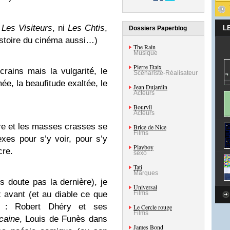
i
Les Visiteurs
, ni
Les Chtis
,
L
Dossiers Paperblog
histoire du cinéma aussi…)
The Rain
Musique
Pierre Etaix
crains mais la vulgarité, le
Scénariste-Réalisateur
mée, la beaufitude exaltée, le
Jean Dujardin
Acteurs
Bourvil
Acteurs
re et les masses crasses se
Brice de Nice
Films
xes pour s’y voir, pour s’y
Playboy
cre.
sexo
Tati
Marques
s doute pas la dernière), je
Universal
x avant (et au diable ce que
Films
 : Robert Dhéry et ses
Le Cercle rouge
Films
caine
, Louis de Funès dans
James Bond