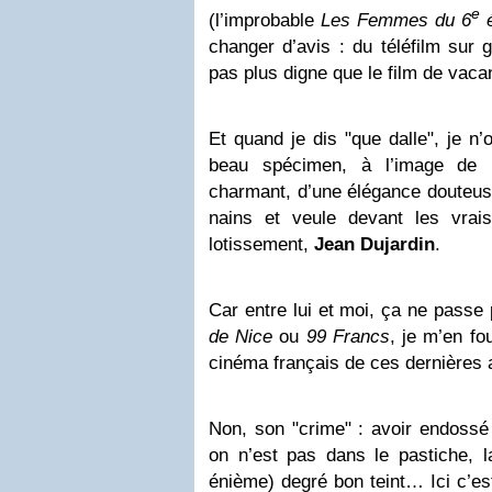
e
(l’improbable
Les Femmes du 6
é
changer d’avis
: du téléfilm sur
pas plus digne que le film de vac
Et quand je dis "que dalle", je n’
beau spécimen, à l’image de 
charmant, d’une élégance douteus
nains et veule devant les vrai
lotissement,
Jean Dujardin
.
Car entre lui et moi, ça ne passe
de Nice
ou
99 Francs
, je m’en fo
cinéma français de ces dernières
Non, son "crime" : avoir endossé
on n’est pas dans le pastiche, l
énième) degré bon teint… Ici c’est