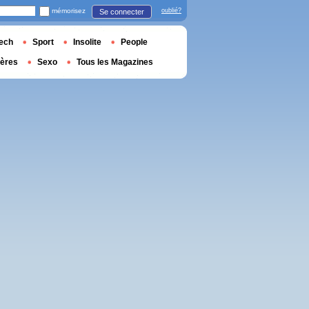
mémorisez
oublié?
Se connecter
ech
Sport
Insolite
People
ières
Sexo
Tous les Magazines