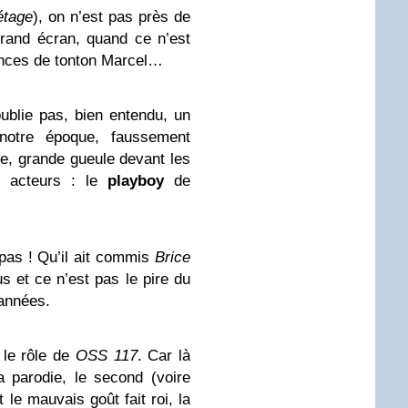
tage
), on n’est pas près de
 grand écran, quand ce n’est
ances de tonton Marcel…
oublie pas, bien entendu, un
notre époque, faussement
e, grande gueule devant les
s acteurs : le
playboy
de
 pas ! Qu’il ait commis
Brice
us et ce n’est pas le pire du
 années.
 le rôle de
OSS 117
. Car là
a parodie, le second (voire
 le mauvais goût fait roi, la