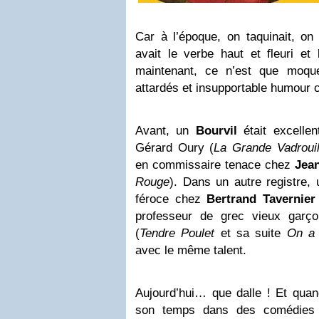
Car à l’époque, on taquinait, on p
avait le verbe haut et fleuri et
maintenant, ce n’est que moque
attardés et insupportable humour 
Avant, un
Bourvil
était excelle
Gérard Oury (
La Grande Vadrouil
en commissaire tenace chez
Jean
Rouge
). Dans un autre registre, 
féroce chez
Bertrand Tavernier
professeur de grec vieux garç
(
Tendre Poulet
et sa suite
On a 
avec le même talent.
Aujourd’hui… que dalle ! Et quan
son temps dans des comédies 