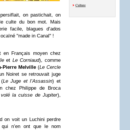
Culture
ersiflait, on pastichait, on
 le culte du bon mot. Mais
rie facile, blagues d’ados
cocaïné "made in Canal" !
nt en Français moyen chez
le
et
Le Corniaud
), comme
-Pierre Melville
(
Le Cercle
un Noiret se retrouvait juge
(
Le Juge et l’Assassin
) et
on chez Philippe de Broca
volé la cuisse de Jupiter
),
d on voit un Luchini perdre
qui n’en ont que le nom