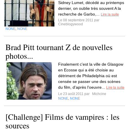
Sidney Lumet, décédé au printemps
dernier, on oublie très souvent A la
recherche de Garbo,...
Lire la suite
Le 08 septembre 2011 par
Cineblogywood
NONE
NONE
,
Brad Pitt tournant Z de nouvelles
photos...
Finalement c'est la ville de Glasgow
en Ecosse qui a été choisie au
détriment de Philadelphia où est
censée se passer une des scènes
du film, d'après l'oeuvre...
Lire la suite
Le 23 août 2011 par
Michcine
NONE
NONE
,
[Challenge] Films de vampires : les
sources