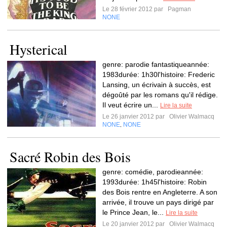
Le 28 février 2012 par
Pagman
NONE
Hysterical
genre: parodie fantastiqueannée:
1983durée: 1h30l'histoire: Frederic
Lansing, un écrivain à succès, est
dégoûté par les romans qu'il rédige.
Il veut écrire un...
Lire la suite
Le 26 janvier 2012 par
Olivier Walmacq
NONE
NONE
,
Sacré Robin des Bois
genre: comédie, parodieannée:
1993durée: 1h45l'histoire: Robin
des Bois rentre en Angleterre. A son
arrivée, il trouve un pays dirigé par
le Prince Jean, le...
Lire la suite
Le 20 janvier 2012 par
Olivier Walmacq