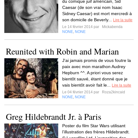
du comique juif américain, Sid
Caesar (de son vrai nom Isaac
Sidney Caesar) est mort mercredi à
son domicile de Beverly...
Lire la suite
Le 14 février 2014 par
Mickabenda
NONE
NONE
,
Reunited with Robin and Marian
J'ai jamais promis de vous foutre la
paix avec mon marathon Audrey
Hepburn ^^. A priori vous serez
bientôt sauvé, étant donné que je
vais bientôt avoir fait le...
Lire la suite
Le 04 février 2014 par
Roza2kincaid
NONE
NONE
,
Greg Hildebrandt Jr. à Paris
Poster du film Star Wars utilisant
l’illustration des frères Hildebrandt.