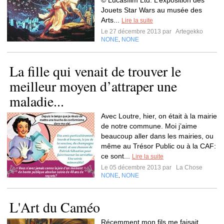
© Lucasfilm Ltd. L’exposition des
Jouets Star Wars au musée des
Arts...
Lire la suite
Le 27 décembre 2013 par
Artegekko
NONE
NONE
,
La fille qui venait de trouver le
meilleur moyen d’attraper une
maladie...
Avec Loutre, hier, on était à la mairie
de notre commune. Moi j’aime
beaucoup aller dans les mairies, ou
même au Trésor Public ou à la CAF:
ce sont...
Lire la suite
Le 05 décembre 2013 par
La Chose
NONE
NONE
,
L'Art du Caméo
Récemment mon fils me faisait