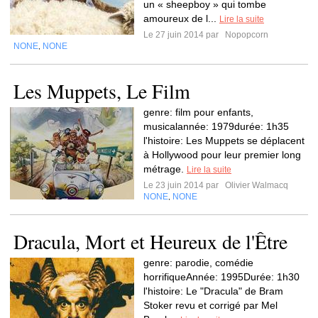
un « sheepboy » qui tombe
amoureux de l...
Lire la suite
Le 27 juin 2014 par
Nopopcorn
NONE
NONE
,
Les Muppets, Le Film
genre: film pour enfants,
musicalannée: 1979durée: 1h35
l'histoire: Les Muppets se déplacent
à Hollywood pour leur premier long
métrage.
Lire la suite
Le 23 juin 2014 par
Olivier Walmacq
NONE
NONE
,
Dracula, Mort et Heureux de l'Être
genre: parodie, comédie
horrifiqueAnnée: 1995Durée: 1h30
l'histoire: Le "Dracula" de Bram
Stoker revu et corrigé par Mel