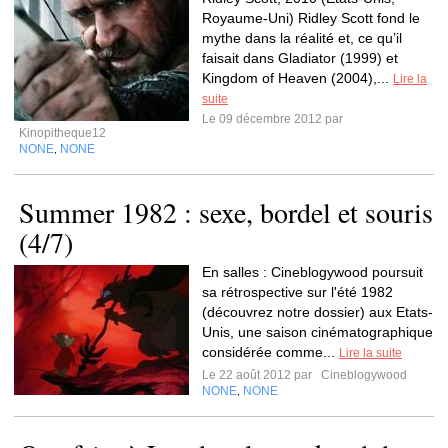
Royaume-Uni) Ridley Scott fond le
mythe dans la réalité et, ce qu’il
faisait dans Gladiator (1999) et
Kingdom of Heaven (2004),...
Lire la
suite
Le 09 décembre 2012 par
Kinopitheque12
NONE
NONE
,
Summer 1982 : sexe, bordel et souris
(4/7)
En salles : Cineblogywood poursuit
sa rétrospective sur l'été 1982
(découvrez notre dossier) aux Etats-
Unis, une saison cinématographique
considérée comme...
Lire la suite
Le 22 août 2012 par
Cineblogywood
NONE
NONE
,