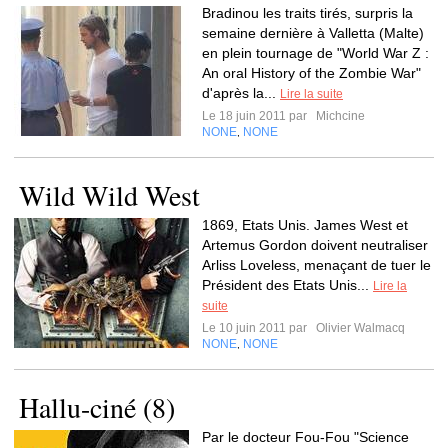
Bradinou les traits tirés, surpris la
semaine dernière à Valletta (Malte)
en plein tournage de "World War Z :
An oral History of the Zombie War"
d'après la...
Lire la suite
Le 18 juin 2011 par
Michcine
NONE
NONE
,
Wild Wild West
1869, Etats Unis. James West et
Artemus Gordon doivent neutraliser
Arliss Loveless, menaçant de tuer le
Président des Etats Unis...
Lire la
suite
Le 10 juin 2011 par
Olivier Walmacq
NONE
NONE
,
Hallu-ciné (8)
Par le docteur Fou-Fou "Science