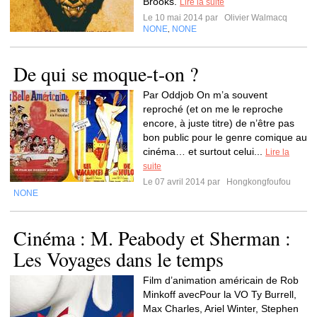
Brooks.
Lire la suite
Le 10 mai 2014 par
Olivier Walmacq
NONE
NONE
,
De qui se moque-t-on ?
Par Oddjob On m’a souvent
reproché (et on me le reproche
encore, à juste titre) de n’être pas
bon public pour le genre comique au
cinéma… et surtout celui...
Lire la
suite
Le 07 avril 2014 par
Hongkongfoufou
NONE
Cinéma : M. Peabody et Sherman :
Les Voyages dans le temps
Film d’animation américain de Rob
Minkoff avecPour la VO Ty Burrell,
Max Charles, Ariel Winter, Stephen