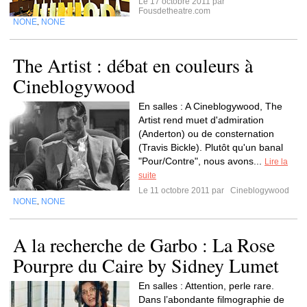
Le 17 octobre 2011 par
Fousdetheatre.com
NONE
NONE
,
The Artist : débat en couleurs à
Cineblogywood
En salles : A Cineblogywood, The
Artist rend muet d'admiration
(Anderton) ou de consternation
(Travis Bickle). Plutôt qu'un banal
"Pour/Contre", nous avons...
Lire la
suite
Le 11 octobre 2011 par
Cineblogywood
NONE
NONE
,
A la recherche de Garbo : La Rose
Pourpre du Caire by Sidney Lumet
En salles : Attention, perle rare.
Dans l’abondante filmographie de