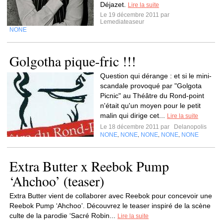
Déjazet.
Lire la suite
Le 19 décembre 2011 par
Lemediateaseur
NONE
Golgotha pique-fric !!!
Question qui dérange : et si le mini-
scandale provoqué par "Golgota
Picnic" au Théâtre du Rond-point
n'était qu'un moyen pour le petit
malin qui dirige cet...
Lire la suite
Le 18 décembre 2011 par
Delanopolis
NONE
NONE
NONE
NONE
NONE
,
,
,
,
Extra Butter x Reebok Pump
‘Ahchoo’ (teaser)
Extra Butter vient de collaborer avec Reebok pour concevoir une
Reebok Pump ‘Ahchoo’. Découvrez le teaser inspiré de la scène
culte de la parodie ‘Sacré Robin...
Lire la suite