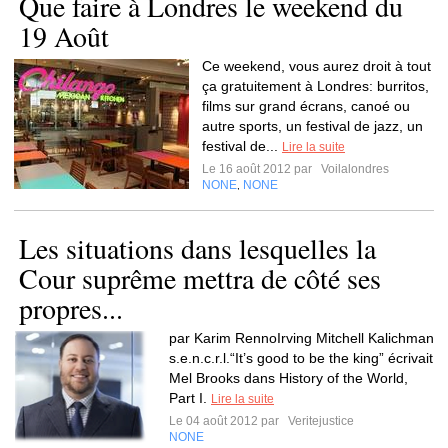
Que faire à Londres le weekend du
19 Août
Ce weekend, vous aurez droit à tout
ça gratuitement à Londres: burritos,
films sur grand écrans, canoé ou
autre sports, un festival de jazz, un
festival de...
Lire la suite
Le 16 août 2012 par
Voilalondres
NONE
NONE
,
Les situations dans lesquelles la
Cour suprême mettra de côté ses
propres...
par Karim RennoIrving Mitchell Kalichman
s.e.n.c.r.l.“It’s good to be the king” écrivait
Mel Brooks dans History of the World,
Part I.
Lire la suite
Le 04 août 2012 par
Veritejustice
NONE