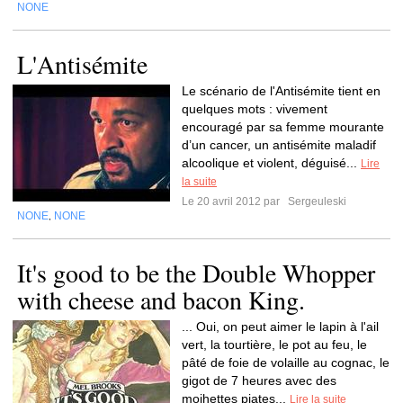
NONE
L'Antisémite
Le scénario de l'Antisémite tient en
quelques mots : vivement
encouragé par sa femme mourante
d’un cancer, un antisémite maladif
alcoolique et violent, déguisé...
Lire
la suite
Le 20 avril 2012 par
Sergeuleski
NONE
NONE
,
It's good to be the Double Whopper
with cheese and bacon King.
... Oui, on peut aimer le lapin à l'ail
vert, la tourtière, le pot au feu, le
pâté de foie de volaille au cognac, le
gigot de 7 heures avec des
mojhettes piates...
Lire la suite