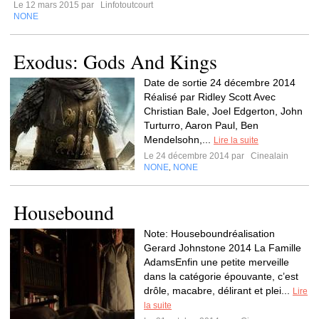
Le 12 mars 2015 par
Linfotoutcourt
NONE
Exodus: Gods And Kings
Date de sortie 24 décembre 2014
Réalisé par Ridley Scott Avec
Christian Bale, Joel Edgerton, John
Turturro, Aaron Paul, Ben
Mendelsohn,...
Lire la suite
Le 24 décembre 2014 par
Cinealain
NONE
NONE
,
Housebound
Note: Houseboundréalisation
Gerard Johnstone 2014 La Famille
AdamsEnfin une petite merveille
dans la catégorie épouvante, c’est
drôle, macabre, délirant et plei...
Lire
la suite