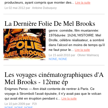
producteurs, ayant compris que monter des...
Lire la suite
Le 02 mai 2012 par
Antoine Dubuquoy
La Dernière Folie De Mel Brooks
genre: comédie, film muetannée:
1976durée: 1h24L'HISTOIRE: Mel
Drolle, célèbre réalisateur, a sombré
dans l'alcool en moins de temps qu'il
ne faut pour le...
Lire la suite
Le 15 août 2010 par
Olivier Walmacq
NONE
NONE
,
Les voyages cinématographiques d'A
Mel Brooks - 12ème ép
Enigmes Perso — Ann était contente de rentrer à Paris. Ce
voyage à Stromboli l'avait épuisée, il n'y avait pas que le volcan
qui avait été en éruption pendant c...
Lire la suite
Le 10 juin 2009 par
P2t
NONE
NONE
NONE
,
,