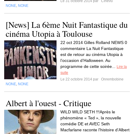
Le 31 octobre 2014 par
Cinevu
NONE
NONE
,
[News] La 6ème Nuit Fantastique du
cinéma Utopia à Toulouse
22 oct 2014 Gilles Rolland NEWS 0
commentaire La Nuit Fantastique
est de retour au cinéma Utopia à
l’occasion d’Halloween. Au
programme de cette soirée...
Lire la
suite
Le 22 octobre 2014 par
Onrembobine
NONE
NONE
,
Albert à l'ouest - Critique
WILD WILD SETH !!!Après le
phénomène « Ted », la nouvelle
comédie DE et AVEC Seth
Macfarlane raconte l'histoire d'Albert