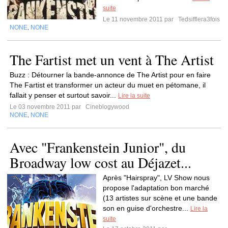
suite
Le 11 novembre 2011 par
Tedsifflera3fois
NONE
NONE
,
The Fartist met un vent à The Artist
Buzz : Détourner la bande-annonce de The Artist pour en faire
The Fartist et transformer un acteur du muet en pétomane, il
fallait y penser et surtout savoir...
Lire la suite
Le 03 novembre 2011 par
Cineblogywood
NONE
NONE
,
Avec "Frankenstein Junior", du
Broadway low cost au Déjazet...
Après "Hairspray", LV Show nous
propose l'adaptation bon marché
(13 artistes sur scène et une bande
son en guise d'orchestre...
Lire la
suite