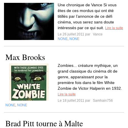
Une chronique de Vance Si vous
êtes de ces mordus qui ont été
titillés par l’annonce de ce défi
cinéma, vous serez sans doute
intéressés par ce qui suit.
Lire la suite
Le 26 juillet 2011 par
Vance
NONE
NONE
,
Max Brooks
Zombies... créature mythique, un
grand classique du cinéma dit de
genre, apparaissant pour la
première fois dans le film White
Zombie de Victor Halperin en 1932.
Lire la suite
Le 18 juillet 2011 par
Samhain756
NONE
NONE
,
Brad Pitt tourne à Malte