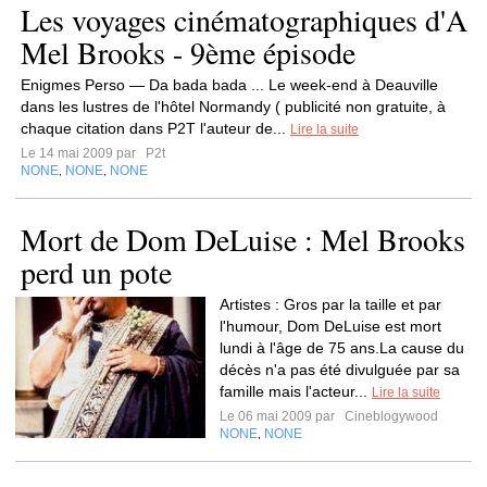
Les voyages cinématographiques d'A
Mel Brooks - 9ème épisode
Enigmes Perso — Da bada bada ... Le week-end à Deauville
dans les lustres de l'hôtel Normandy ( publicité non gratuite, à
chaque citation dans P2T l'auteur de...
Lire la suite
Le 14 mai 2009 par
P2t
NONE
NONE
NONE
,
,
Mort de Dom DeLuise : Mel Brooks
perd un pote
Artistes : Gros par la taille et par
l'humour, Dom DeLuise est mort
lundi à l'âge de 75 ans.La cause du
décès n'a pas été divulguée par sa
famille mais l'acteur...
Lire la suite
Le 06 mai 2009 par
Cineblogywood
NONE
NONE
,