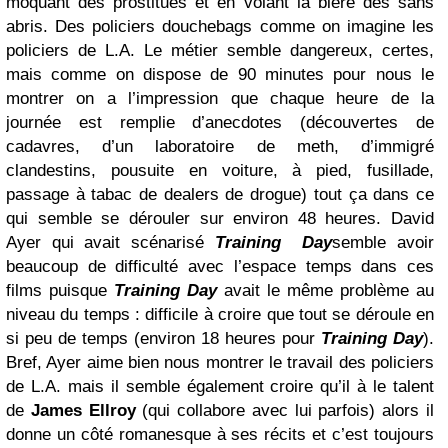
moquant des prostitués et en volant la bière des sans
abris. Des policiers douchebags comme on imagine les
policiers de L.A. Le métier semble dangereux, certes,
mais comme on dispose de 90 minutes pour nous le
montrer on a l’impression que chaque heure de la
journée est remplie d’anecdotes (découvertes de
cadavres, d’un laboratoire de meth, d’immigré
clandestins, pousuite en voiture, à pied, fusillade,
passage à tabac de dealers de drogue) tout ça dans ce
qui semble se dérouler sur environ 48 heures. David
Ayer qui avait scénarisé
Training
Day
semble avoir
beaucoup de difficulté avec l’espace temps dans ces
films puisque
Training Day
avait le même problème au
niveau du temps : difficile à croire que tout se déroule en
si peu de temps (environ 18 heures pour
Training Day
).
Bref, Ayer aime bien nous montrer le travail des policiers
de L.A. mais il semble également croire qu’il à le talent
de
James Ellroy
(qui collabore avec lui parfois) alors il
donne un côté romanesque à ses récits et c’est toujours