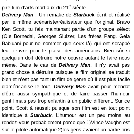
e
pire film d’arts martiaux du 21
siècle.
Delivery Man
: Un remake de
Starbuck
écrit et réalisé
par le même scénariste/réalisateur que l’original. Bravo
Ken Scott, tu fais maintenant partie d’un groupe sélect
(Ole Bornedal, Georges Sluizer, Les frères Pang, Gela
Babluani pour ne nommer que ceux là) qui ont scrappé
leur œuvre pour le plaisir des américains. Bien sûr si
quelqu’un doit détruire notre oeuvre autant le faire nous
même. Dans le cas de
Delivery Man
, il n’y avait pas
grand chose à détruire puisque le film original se traduit
bien et n’est pas tant un film de genre où il est plus facile
d’américanisé le tout.
Delivery Man
avait pour mendat
d’être aussi sympathique et de faire passer l’humour
gentil mais pas trop enfantin à un public différent. Sur ce
point, Scott à réussit puisque son film est en tout point
identique à
Starbuck
. L’humour est un peu moins au
rendez-vous probablement parce que 1)Vince Vaughn est
sur le pilote automatique 2)les gens avaient un partie pris