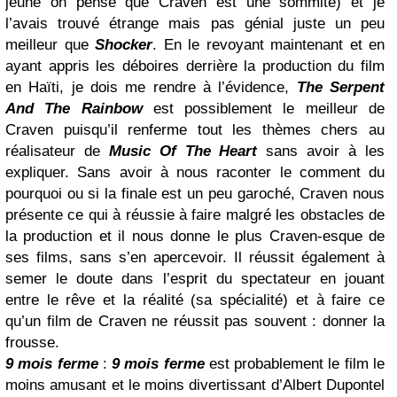
jeune on pense que Craven est une sommité) et je
l’avais trouvé étrange mais pas génial juste un peu
meilleur que
Shocker
. En le revoyant maintenant et en
ayant appris les déboires derrière la production du film
en Haïti, je dois me rendre à l’évidence,
The Serpent
And The Rainbow
est possiblement le meilleur de
Craven puisqu’il renferme tout les thèmes chers au
réalisateur de
Music Of The Heart
sans avoir à les
expliquer. Sans avoir à nous raconter le comment du
pourquoi ou si la finale est un peu garoché, Craven nous
présente ce qui à réussie à faire malgré les obstacles de
la production et il nous donne le plus Craven-esque de
ses films, sans s’en apercevoir. Il réussit également à
semer le doute dans l’esprit du spectateur en jouant
entre le rêve et la réalité (sa spécialité) et à faire ce
qu’un film de Craven ne réussit pas souvent : donner la
frousse.
9 mois ferme
:
9 mois ferme
est probablement le film le
moins amusant et le moins divertissant d’Albert Dupontel