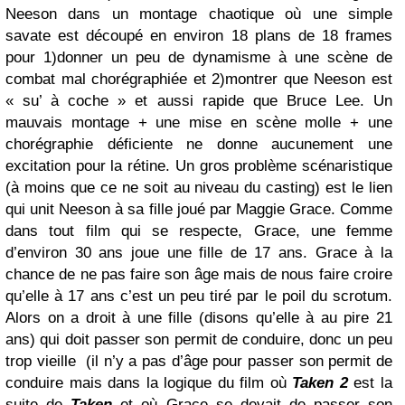
Neeson dans un montage chaotique où une simple
savate est découpé en environ 18 plans de 18 frames
pour 1)donner un peu de dynamisme à une scène de
combat mal chorégraphiée et 2)montrer que Neeson est
« su’ à coche » et aussi rapide que Bruce Lee. Un
mauvais montage + une mise en scène molle + une
chorégraphie déficiente ne donne aucunement une
excitation pour la rétine. Un gros problème scénaristique
(à moins que ce ne soit au niveau du casting) est le lien
qui unit Neeson à sa fille joué par Maggie Grace. Comme
dans tout film qui se respecte, Grace, une femme
d’environ 30 ans joue une fille de 17 ans. Grace à la
chance de ne pas faire son âge mais de nous faire croire
qu’elle à 17 ans c’est un peu tiré par le poil du scrotum.
Alors on a droit à une fille (disons qu’elle à au pire 21
ans) qui doit passer son permit de conduire, donc un peu
trop vieille
(il n’y a pas d’âge pour passer son permit de
conduire mais dans la logique du film où
Taken 2
est la
suite de
Taken
et où Grace se devait de passer son