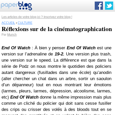
Les articles de votre blog ici ? Inscrivez votre blog !
ACCUEIL
›
CULTURE
Réflexions sur de la cinématographication
Par
Munch
End Of Watch
: À bien y penser
End Of Watch
est une
version sur l’adrenaline de
19-2.
Une version plus trash,
une version sur le speed. La différence est que dans la
série de Podz on nous montre le quotidien des policiers
autant dangereux (fusillades dans une école) qu’anodin
(aller chercher un chat dans un arbre, sortir un saoulon
d’un dépanneur) tout en nous montrant leur émotions
(larmes, pleurs, larmes, dépression, alcoolisme, larmes,
etc)
End Of Watch
donne la même impression mais plus
comme un cliché du policier qui doit sans cesse fusiller
des crips ou crisser des volés à des bloods tout en se