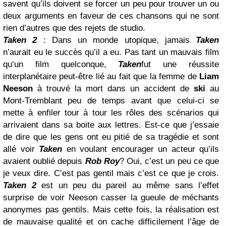
savent qu’ils doivent se forcer un peu pour trouver un ou
deux arguments en faveur de ces chansons qui ne sont
rien d’autres que des rejets de studio.
Taken 2
: Dans un monde utopique, jamais
Taken
n’aurait eu le succès qu’il a eu. Pas tant un mauvais film
qu‘un film quelconque,
Taken
fut une réussite
interplanétaire peut-être lié au fait que la femme de
Liam
Neeson
à trouvé la mort dans un accident de
ski
au
Mont-Tremblant peu de temps avant que celui-ci se
mette à enfiler tour à tour les rôles des scénarios qui
arrivaient dans sa boite aux lettres. Est-ce que j’essaie
de dire que les gens ont eu pitié de sa tragédie et sont
allé voir
Taken
en voulant encourager un acteur qu’ils
avaient oublié depuis
Rob Roy
? Oui, c’est un peu ce que
je veux dire. C’est pas gentil mais c’est ce que je crois.
Taken 2
est un peu du pareil au même sans l’effet
surprise de voir Neeson casser la gueule de méchants
anonymes pas gentils. Mais cette fois, la réalisation est
de mauvaise qualité et on cache difficilement l’âge de