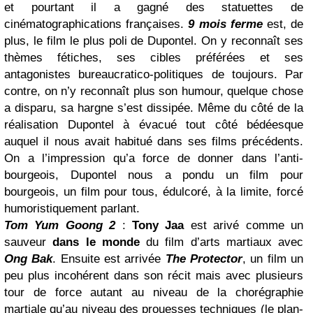
et pourtant il a gagné des statuettes de
cinématographications françaises.
9 mois ferme
est, de
plus, le film le plus poli de Dupontel. On y reconnaît ses
thèmes fétiches, ses cibles préférées et ses
antagonistes bureaucratico-politiques de toujours. Par
contre, on n’y reconnaît plus son humour, quelque chose
a disparu, sa hargne s’est dissipée. Même du côté de la
réalisation Dupontel à évacué tout côté bédéesque
auquel il nous avait habitué dans ses films précédents.
On a l’impression qu’a force de donner dans l’anti-
bourgeois, Dupontel nous a pondu un film pour
bourgeois, un film pour tous, édulcoré, à la limite, forcé
humoristiquement parlant.
Tom Yum Goong 2
:
Tony Jaa
est arivé comme un
sauveur
dans le monde
du film d’arts martiaux avec
Ong Bak
. Ensuite est arrivée
The Protector
, un film un
peu plus incohérent dans son récit mais avec plusieurs
tour de force autant au niveau de la chorégraphie
martiale qu’au niveau des prouesses techniques (le plan-