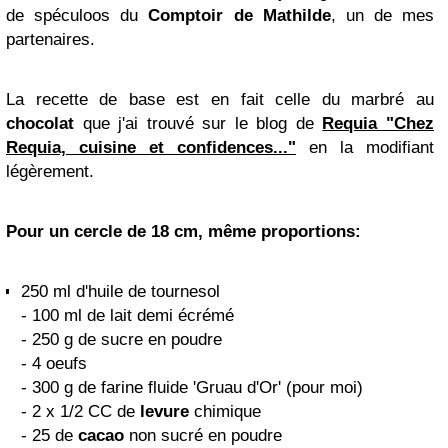
de spéculoos du
Comptoir de Mathilde
,
un de mes
partenaires.
La recette de base est en fait celle du marbré au
chocolat
que j'ai trouvé sur le blog de
Requia "Chez
Requia, cuisine et confidences..."
en la modifiant
légèrement.
Pour un cercle de 18 cm, même proportions:
250 ml d'huile de tournesol
- 100 ml de lait demi écrémé
- 250 g de sucre en poudre
- 4 oeufs
- 300 g de farine fluide 'Gruau d'Or' (pour moi)
- 2 x 1/2 CC de
levure
chimique
- 25 de
cacao
non sucré en poudre