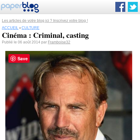
Les articles de votre blog ici ? Inscrivez votre blog !
ACCUEIL
›
CULTURE
Cinéma : Criminal, casting
Publié le 06 août 2014 par
Framboise32
Save