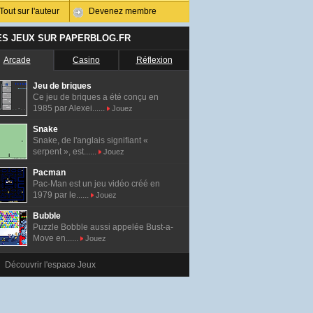
Tout sur l'auteur
Devenez membre
ES JEUX SUR PAPERBLOG.FR
Arcade
Casino
Réflexion
Jeu de briques
Ce jeu de briques a été conçu en
1985 par Alexei......
Jouez
Snake
Snake, de l'anglais signifiant «
serpent », est......
Jouez
Pacman
Pac-Man est un jeu vidéo créé en
1979 par le......
Jouez
Bubble
Puzzle Bobble aussi appelée Bust-a-
Move en......
Jouez
Découvrir l'espace Jeux