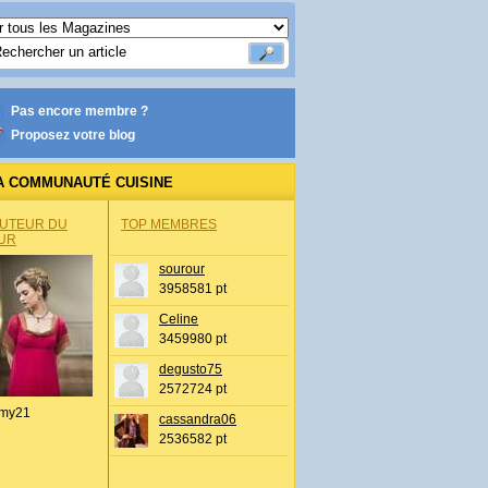
Pas encore membre ?
Proposez votre blog
A COMMUNAUTÉ CUISINE
AUTEUR DU
TOP MEMBRES
UR
sourour
3958581 pt
Celine
3459980 pt
degusto75
2572724 pt
my21
cassandra06
2536582 pt