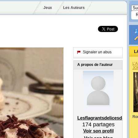
Jeux
Les Auteurs
L
Signaler un abus
L’
A propos de l’auteur
JO
Ro
Lesflagrantsdelicesdelea
174
partages
Voir son profil