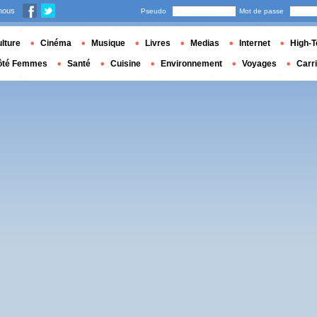
nous
Pseudo
Mot de passe
lture
Cinéma
Musique
Livres
Medias
Internet
High-T
ôté Femmes
Santé
Cuisine
Environnement
Voyages
Carr