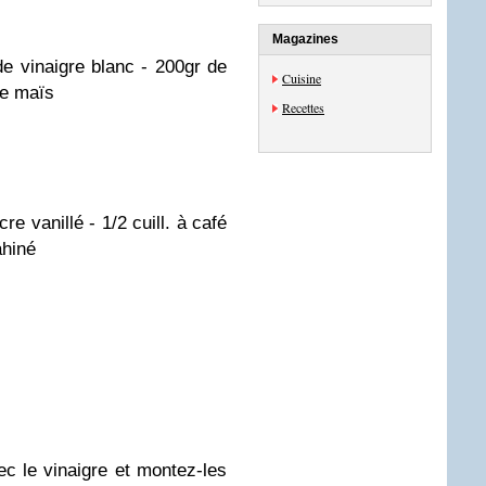
Magazines
 de vinaigre blanc - 200gr de
Cuisine
de maïs
Recettes
re vanillé - 1/2 cuill. à café
hiné
c le vinaigre et montez-les