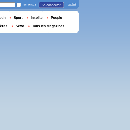
mémorisez
oublié?
Se connecter
ech
Sport
Insolite
People
ières
Sexo
Tous les Magazines