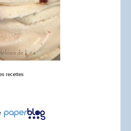
res recettes
e