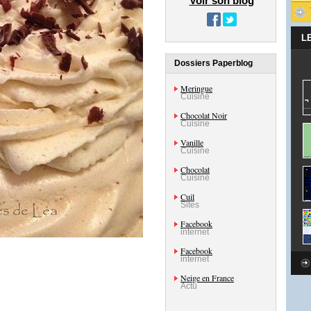
Voir son blog
L
Dossiers Paperblog
Meringue
Cuisine
Chocolat Noir
Cuisine
Vanille
Cuisine
Chocolat
Cuisine
Cuil
Sites
Facebook
internet
Facebook
internet
Neige en France
Actu