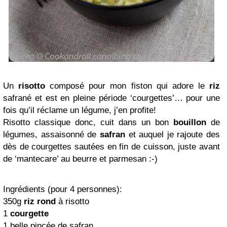
Un
risotto
composé pour mon fiston qui adore le
riz
safrané et est en pleine période ‘courgettes’… pour une
fois qu’il réclame un légume, j’en profite!
Risotto classique donc, cuit dans un bon
bouillon
de
légumes, assaisonné de
safran
et auquel je rajoute des
dès de courgettes sautées en fin de cuisson, juste avant
de ‘mantecare’ au beurre et parmesan :-)
Ingrédients (pour 4 personnes):
350g
riz rond
à risotto
1
courgette
1 belle pincée de safran