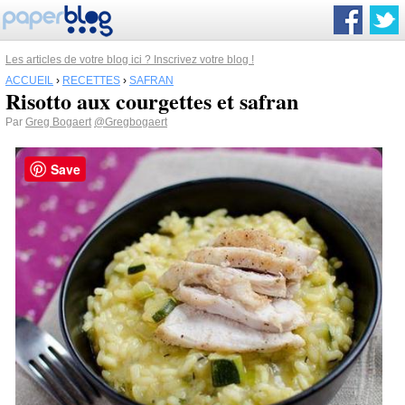
Les articles de votre blog ici ? Inscrivez votre blog !
ACCUEIL
›
RECETTES
›
SAFRAN
Risotto aux courgettes et safran
Par
Greg Bogaert
@Gregbogaert
Save